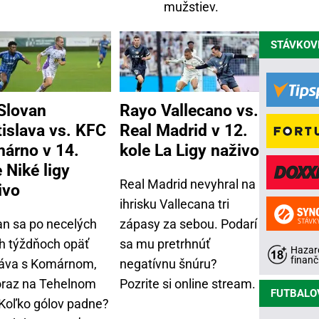
mužstiev.
STÁVKOV
Slovan
Rayo Vallecano vs.
tislava vs. KFC
Real Madrid v 12.
árno v 14.
kole La Ligy naživo
 Niké ligy
Real Madrid nevyhral na
ivo
ihrisku Vallecana tri
an sa po necelých
zápasy za sebou. Podarí
h týždňoch opäť
sa mu pretrhnúť
Hazard
finanč
táva s Komárnom,
negatívnu šnúru?
oraz na Tehelnom
Pozrite si online stream.
FUTBALO
. Koľko gólov padne?