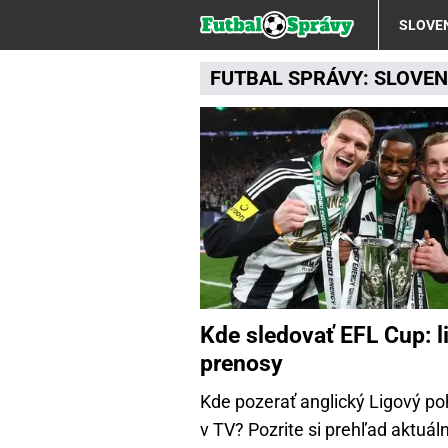
SLOVE
FUTBAL SPRÁVY:
SLOVE
Kde sledovať EFL Cup: 
prenosy
Kde pozerať anglický Ligový po
v TV? Pozrite si prehľad aktuál