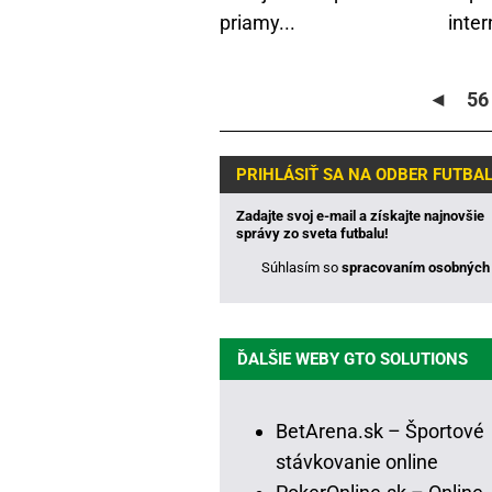
priamy...
inter
◄
56
PRIHLÁSIŤ SA NA ODBER FUTBA
Zadajte svoj e-mail a získajte najnovšie
správy zo sveta futbalu!
Súhlasím so
spracovaním osobných 
ĎALŠIE WEBY GTO SOLUTIONS
BetArena.sk – Športové
stávkovanie online