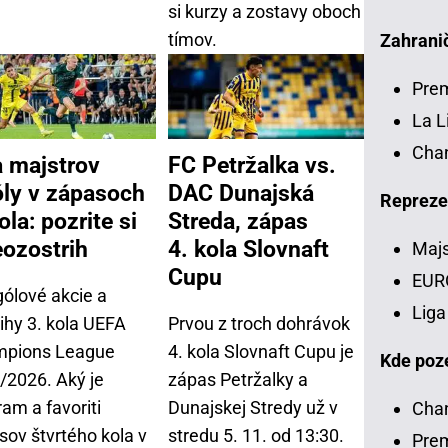
si kurzy a zostavy oboch
tímov.
Zahranič
Pre
La L
Chan
a majstrov
FC Petržalka vs.
óly v zápasoch
DAC Dunajská
Repreze
ola: pozrite si
Streda, zápas
eozostrih
4. kola Slovnaft
Majs
Cupu
EUR
gólové akcie a
Liga
ihy 3. kola UEFA
Prvou z troch dohrávok
pions League
4. kola Slovnaft Cupu je
Kde poze
/2026. Aký je
zápas Petržalky a
am a favoriti
Dunajskej Stredy už v
Chan
sov štvrtého kola v
stredu 5. 11. od 13:30.
Prem