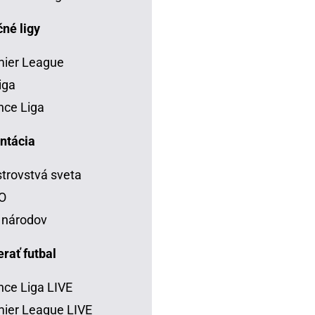
né ligy
mier League
iga
ce Liga
ntácia
trovstvá sveta
O
 národov
rať futbal
ce Liga LIVE
ier League LIVE