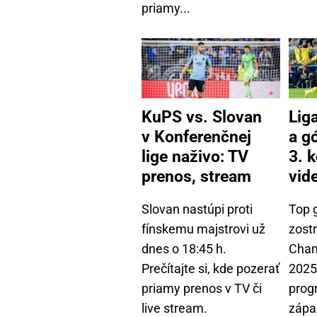
priamy...
KuPS vs. Slovan
Lig
v Konferenčnej
a g
lige naživo: TV
3. k
prenos, stream
vid
Slovan nastúpi proti
Top 
fínskemu majstrovi už
zostr
dnes o 18:45 h.
Cham
Prečítajte si, kde pozerať
2025
priamy prenos v TV či
progr
live stream.
zápa