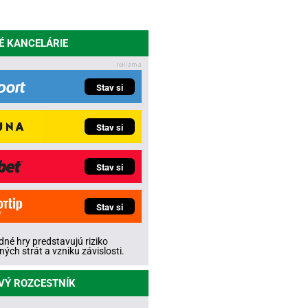
É KANCELÁRIE
Stav si
Stav si
Stav si
Stav si
né hry predstavujú riziko
ných strát a vzniku závislosti.
VÝ ROZCESTNÍK