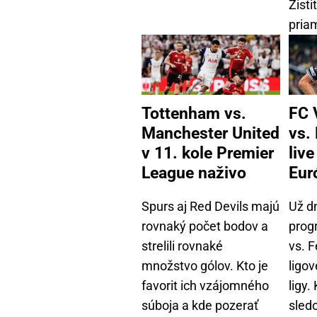
Zisti
priam
Tottenham vs.
FC 
Manchester United
vs.
v 11. kole Premier
live
League naživo
Eur
Spurs aj Red Devils majú
Už d
rovnaký počet bodov a
prog
strelili rovnaké
vs. F
množstvo gólov. Kto je
ligov
favorit ich vzájomného
ligy.
súboja a kde pozerať
sledo