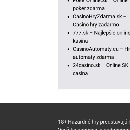
PokerOnline.sk – Online
poker zdarma
CasinoHryZdarma.sk –
Casino hry zadarmo
777.sk – Najlepšie onlin
kasína
CasinoAutomaty.eu – Hr
automaty zdarma
24casino.sk – Online SK
casina
18+ Hazardné hry predstavujú ri
Využitie bonusov je podmienen