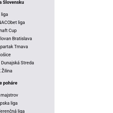
na Slovensku
 liga
ACObet liga
naft Cup
lovan Bratislava
partak Trnava
ošice
Dunajská Streda
Žilina
e poháre
 majstrov
pska liga
erenčná liga