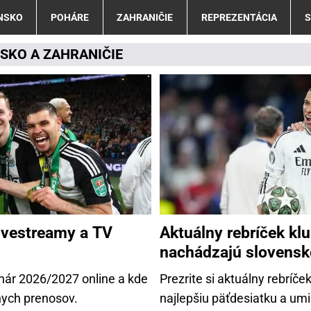
NSKO
POHÁRE
ZAHRANIČIE
REPREZENTÁCIA
S
NSKO
A
ZAHRANIČIE
livestreamy a TV
Aktuálny rebríček kl
nachádzajú slovensk
hár 2026/2027 online a kde
Prezrite si aktuálny rebrí
nych prenosov.
najlepšiu päťdesiatku a um