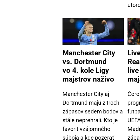
utoro
Manchester City
Liv
vs. Dortmund
Rea
vo 4. kole Ligy
live
majstrov naživo
maj
Manchester City aj
Čere
Dortmund majú z troch
prog
zápasov sedem bodov a
futba
stále neprehrali. Kto je
UEFA
favorit vzájomného
Madr
súboja a kde pozerať
zápa