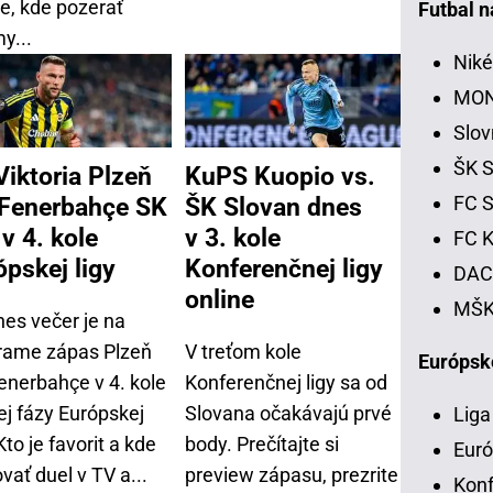
te, kde pozerať
Futbal 
y...
Niké
MON
Slov
ŠK S
Viktoria Plzeň
KuPS Kuopio vs.
 Fenerbahçe SK
ŠK Slovan dnes
FC S
 v 4. kole
v 3. kole
FC K
ópskej ligy
Konferenčnej ligy
DAC 
online
MŠK 
nes večer je na
rame zápas Plzeň
V treťom kole
Európsk
enerbahçe v 4. kole
Konferenčnej ligy sa od
ej fázy Európskej
Slovana očakávajú prvé
Liga
 Kto je favorit a kde
body. Prečítajte si
Euró
vať duel v TV a...
preview zápasu, prezrite
Konf