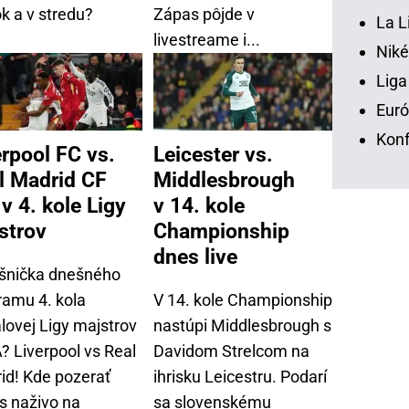
k a v stredu?
Zápas pôjde v
La L
livestreame i...
Niké
Liga
Euró
Konf
erpool FC vs.
Leicester vs.
l Madrid CF
Middlesbrough
 v 4. kole Ligy
v 14. kole
strov
Championship
dnes live
šnička dnešného
ramu 4. kola
V 14. kole Championship
lovej Ligy majstrov
nastúpi Middlesbrough s
? Liverpool vs Real
Davidom Strelcom na
id! Kde pozerať
ihrisku Leicestru. Podarí
s naživo na
sa slovenskému