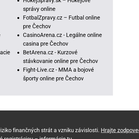
HokejSpravy.sk – Hokejové
správy online
FotbalZpravy.cz – Futbal online
pre Čechov
e
CasinoArena.cz - Legálne online
casina pre Čechov
acie
BetArena.cz - Kurzové
stávkovanie online pre Čechov
Fight-Live.cz - MMA a bojové
športy online pre Čechov
ziko finančných strát a vzniku závislosti.
Hrajte zodpov
é registráciou –
informácie tu
.