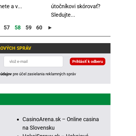
nete a v...
útočníkovi skórovať?
Sledujte...
57
58
59
60
►
LOVÝCH SPRÁV
údajov
pre účel zasielania reklamných správ
CasinoArena.sk – Online casina
na Slovensku