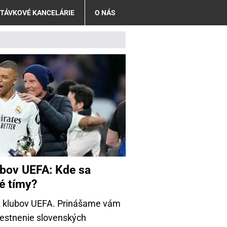
TÁVKOVÉ KANCELÁRIE
O NÁS
ubov UEFA: Kde sa
é tímy?
ček klubov UEFA. Prinášame vám
iestnenie slovenských