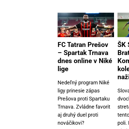
FC Tatran Prešov
ŠK 
– Spartak Trnava
Bra
dnes online v Niké
Kom
lige
kole
naž
Nedeľný program Niké
ligy prinesie zápas
Slov
Prešova proti Spartaku
dvoc
Trnava. Zvládne favorit
stre
aj druhý duel proti
tent
nováčikovi?
poli