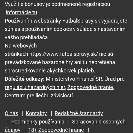
Využitie bonusov je podmienené registráciou –
informácie tu
.
Používaním webstránky FutbalSpravy.sk vyjadrujete
súhlas s používaním cookies v súlade s nastavením
vášho prehliadača.
Na webových
stránkach https://www.futbalspravy.sk/ nie sú
prevádzkované hazardné hry ani tu neprebieha
sprostredkovanie akýchkoľvek platieb.
Dôležité odkazy:
Ministerstvo Financií SR
,
Úrad pre
reguláciu hazardných hier
,
Zodpovedné hranie
,
Centrum pre liečbu závislostí
O nás
|
Kontakty
|
Redakčné štandardy
|
Podmienky používania
|
Spracovanie osobných
údajov
|
18+ Zodpovedné hranie
|