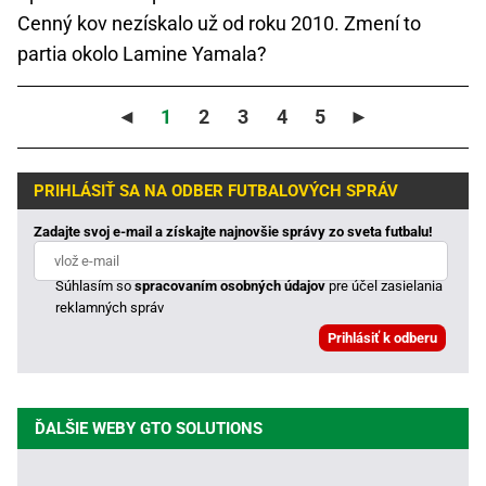
Cenný kov nezískalo už od roku 2010. Zmení to
partia okolo Lamine Yamala?
◄
1
2
3
4
5
►
PRIHLÁSIŤ SA NA ODBER FUTBALOVÝCH SPRÁV
Zadajte svoj e-mail a získajte najnovšie správy zo sveta futbalu!
Súhlasím so
spracovaním osobných údajov
pre účel zasielania
reklamných správ
ĎALŠIE WEBY GTO SOLUTIONS