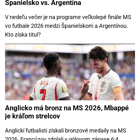
Španielsko vs. Argentína
V nedeľu večer je na programe veľkolepé finále MS
vo futbale 2026 medzi Španielskom a Argentínou.
Kto získa titul?
Anglicko má bronz na MS 2026, Mbappé
je kráľom strelcov
Anglickí futbalisti získali bronzové medaily na MS
2026. Francúzov zdolali v gólovom zápase 6:4.