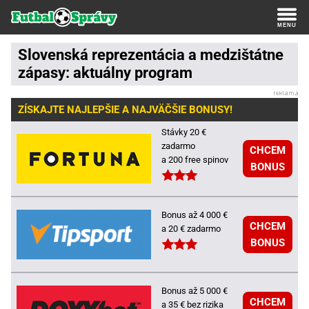
Slovenská reprezentácia a medzištátne
zápasy: aktuálny program
ZÍSKAJTE NAJLEPŠIE A NAJVÄČŠIE BONUSY!
Stávky 20 €
zadarmo
CHCEM
a 200 free spinov
BONUS
Bonus až 4 000 €
CHCEM
a 20 € zadarmo
BONUS
Bonus až 5 000 €
CHCEM
a 35 € bez rizika