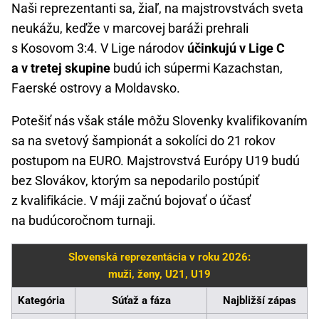
Naši reprezentanti sa, žiaľ, na majstrovstvách sveta
neukážu, keďže v marcovej baráži prehrali
s Kosovom 3:4. V Lige národov
účinkujú v Lige C
a v tretej skupine
budú ich súpermi Kazachstan,
Faerské ostrovy a Moldavsko.
Potešiť nás však stále môžu Slovenky kvalifikovaním
sa na svetový šampionát a sokolíci do 21 rokov
postupom na EURO. Majstrovstvá Európy U19 budú
bez Slovákov, ktorým sa nepodarilo postúpiť
z kvalifikácie. V máji začnú bojovať o účasť
na budúcoročnom turnaji.
Slovenská reprezentácia v roku 2026:
muži, ženy, U21, U19
Kategória
Súťaž a fáza
Najbližší zápas