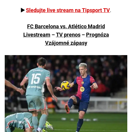
▶️
Sledujte live stream na Tipsport TV
.
FC Barcelona vs. Atlético Madrid
Livestream
–
TV prenos
–
Prognóza
Vzájomné zápasy