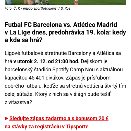
Foto: ČTK / imago sportfotodienst / S. Ros
Futbal FC Barcelona vs. Atlético Madrid
v La Lige dnes, predohrávka 19. kola: kedy
a kde sa hrá?
Ligové futbalové stretnutie Barcelony a Atlética sa
hrá
v utorok 2. 12. od 21:00 hod.
Dejiskom je
barcelonský štadión Spotify Camp Nou s aktuálnou
kapacitou 45 401 divákov. Zápas je prísľubom
dobrého futbalu, keďže sa stretnú vedúci a štvrtý tím
celej súťaže. Ktorý z nich sa v šlágri bude tešiť
z víťazstva?
Sledujte zápas zadarmo a s bonusom 20 €
na stávky za registráciu v Tipsporte
.