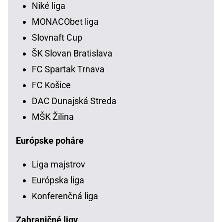
Niké liga
MONACObet liga
Slovnaft Cup
ŠK Slovan Bratislava
FC Spartak Trnava
FC Košice
DAC Dunajská Streda
MŠK Žilina
Európske poháre
Liga majstrov
Európska liga
Konferenčná liga
Zahraničné ligy