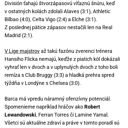
División ťahajú štvorzápasovú víťaznú šnúru, keď
v ostatných kolách zdolali Alaves (3:1), Athletic
Bilbao (4:0), Celta Vigo (2:4) a Elche (3:1).
Z poslednej pätice zápasov nestačili len na Real
Madrid (2:1).
V Lige majstrov
až takú fazónu zverenci trénera
Hansiho Flicka nemajú, keďže z piatich kôl dokázali
vyhrať len v dvoch a v uplynulých dvoch z toho boli
remíza s Club Bruggy (3:3) a hladká prehra spred
týždňa v Londýne s Chelsea (3:0).
Barca má vpredu náramný ofenzívny potenciál.
Spomenieme napríklad hráčov ako
Robert
Lewandowski
, Ferran Torres či Lamine Yamal.
Všetci sú aktuálne zdraví a práve v tomto poradí sú