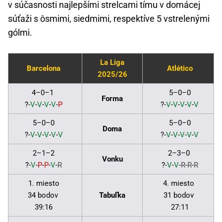
v súčasnosti najlepšími strelcami tímu v domácej
súťaži s ôsmimi, siedmimi, respektíve 5 vstrelenými
gólmi.
La Liga
Barcelona
Atlético
2025/26
4–0–1
5–0–0
Forma
?-
V
-
V
-
V
-
V
-
P
?-
V
-
V
-
V
-
V
-
V
5–0–0
5–0–0
Doma
?-
V
-
V
-
V
-
V
-
V
?-
V
-
V
-
V
-
V
-
V
2–1–2
2–3–0
Vonku
?-
V
-
P
-
P
-
V
-
R
?-
V
-
V
-
R
-
R
-
R
1. miesto
4. miesto
34 bodov
Tabuľka
31 bodov
39:16
27:11