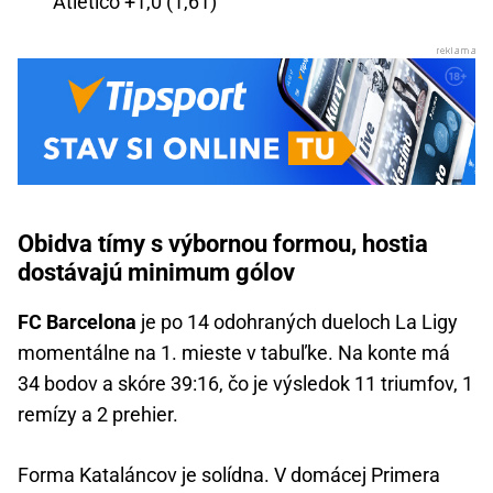
Atlético +1,0 (1,61)
Obidva tímy s výbornou formou, hostia
dostávajú minimum gólov
FC Barcelona
je po 14 odohraných dueloch La Ligy
momentálne na 1. mieste v tabuľke. Na konte má
34 bodov a skóre 39:16, čo je výsledok 11 triumfov, 1
remízy a 2 prehier.
Forma Kataláncov je solídna. V domácej Primera