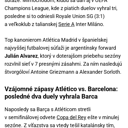
súťaže. Mimochodom, klubu sa darí aj v UEFA
Champions League, kde z piatich duelov vyhral tri,
posledne si to odniesli Royale Union SG (3:1)
a veľkoklub z talianskej
Serie A
Inter Miláno.
Top kanonierom Atlética Madrid v španielskej
najvyššej futbalovej súťaži je argentínsky forward
Julián Alvarez
, ktorý v doterajšom priebehu sezóny
rozvlnil sieť v 7 presnými zásahmi. Za ním nasledujú
štvorgóloví Antoine Griezmann a Alexander Sorloth.
Vzájomné zápasy Atlético vs. Barcelona:
posledné dva duely vyhrala Barca
Naposledy sa Barça s Atléticom stretli
v semifinálovej odvete
Copa del Rey
ešte v minulej
sezóne. Z víťazstva sa vtedy tešil katalánsky tím,