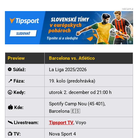
Preview
Barcelona vs. Atlético
⚽ Súťaž:
La Liga 2025/2026
📍 Fáza:
19. kolo (predohrávka)
🕣 Kedy:
utorok 2. december od 21:00 h
Spotify Camp Nou (45 401),
🏟️ Kde:
Barcelona 🇪🇸
🛰️ Livestream:
Tipsport TV
, Voyo
📺 TV:
Nova Sport 4