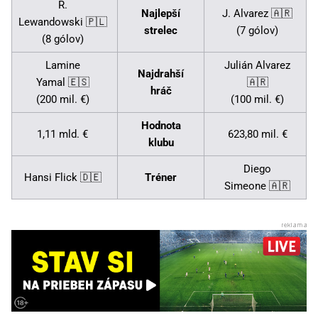
R.
Najlepší
J. Alvarez 🇦🇷
Lewandowski 🇵🇱
strelec
(7 gólov)
(8 gólov)
Lamine
Julián Alvarez
Najdrahší
Yamal 🇪🇸
🇦🇷
hráč
(200 mil. €)
(100 mil. €)
Hodnota
1,11 mld. €
623,80 mil. €
klubu
Diego
Hansi Flick 🇩🇪
Tréner
Simeone 🇦🇷