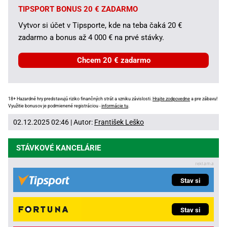
TIPSPORT BONUS 20 € ZADARMO
Vytvor si účet v Tipsporte, kde na teba čaká 20 €
zadarmo a bonus až 4 000 € na prvé stávky.
Chcem 20 € zadarmo
18+ Hazardné hry predstavujú riziko finančných strát a vzniku závislosti.
Hrajte zodpovedne
a pre zábavu!
Využitie bonusov je podmienené registráciou -
informácie tu
.
02.12.2025 02:46 | Autor:
František Leško
STÁVKOVÉ KANCELÁRIE
Stav si
Stav si