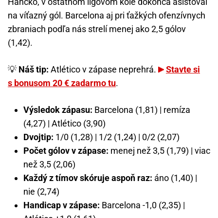
Hancko, v ostatnom ligovom kole dokonca asistoval
na víťazný gól. Barcelona aj pri ťažkých ofenzívnych
zbraniach podľa nás strelí menej ako 2,5 gólov
(1,42).
💡
Náš tip:
Atlético v zápase neprehrá.
Stavte si
s bonusom 20 € zadarmo tu
.
Výsledok zápasu:
Barcelona (1,81) | remíza
(4,27) | Atlético (3,90)
Dvojtip:
1/0 (1,28) | 1/2 (1,24) | 0/2 (2,07)
Počet gólov v zápase:
menej než 3,5 (1,79) | viac
než 3,5 (2,06)
Každý z tímov skóruje aspoň raz:
áno (1,40) |
nie (2,74)
Handicap v zápase:
Barcelona -1,0 (2,35) |