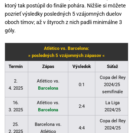
ktorý tak postúpil do finále pohára. Nižšie si môžete
pozrieť výsledky posledných 5 vzájomných duelov
oboch tímov; až v štyroch z nich padli minimálne 3
góly.
Atlético vs. Barcelona:
» posledných 5 vzájomných zápasov «
Termín
Zápas
Výsledok
Súťaž
Copa del Rey
2.
Atlético vs.
0:1
2024/25
4. 2025
Barcelona
semifinále
16.
Atlético vs.
La Liga
2:4
3. 2025
Barcelona
2024/25
Copa del Rey
25.
Barcelona vs.
4:4
2024/25
2. 2025
Atlético