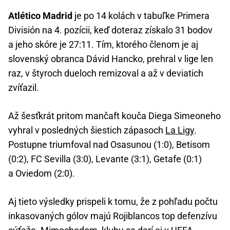
Atlético Madrid
je po 14 kolách v tabuľke Primera
División na 4. pozícii, keď doteraz získalo 31 bodov
a jeho skóre je 27:11. Tím, ktorého členom je aj
slovenský obranca Dávid Hancko, prehral v lige len
raz, v štyroch dueloch remizoval a až v deviatich
zvíťazil.
Až šesťkrát pritom mančaft kouča Diega Simeoneho
vyhral v posledných šiestich zápasoch
La Ligy
.
Postupne triumfoval nad Osasunou (1:0), Betisom
(0:2), FC Sevilla (3:0), Levante (3:1), Getafe (0:1)
a Oviedom (2:0).
Aj tieto výsledky prispeli k tomu, že z pohľadu počtu
inkasovaných gólov majú Rojiblancos top defenzívu