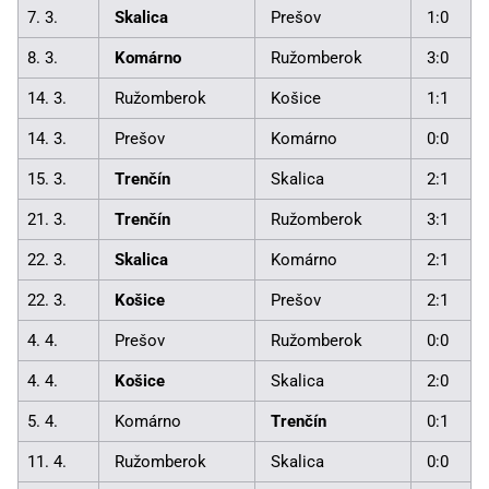
7. 3.
Skalica
Prešov
1:0
8. 3.
Komárno
Ružomberok
3:0
14. 3.
Ružomberok
Košice
1:1
14. 3.
Prešov
Komárno
0:0
15. 3.
Trenčín
Skalica
2:1
21. 3.
Trenčín
Ružomberok
3:1
22. 3.
Skalica
Komárno
2:1
22. 3.
Košice
Prešov
2:1
4. 4.
Prešov
Ružomberok
0:0
4. 4.
Košice
Skalica
2:0
5. 4.
Komárno
Trenčín
0:1
11. 4.
Ružomberok
Skalica
0:0