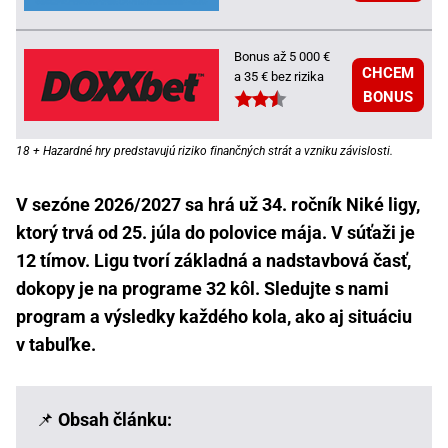
Bonus až 5 000 €
CHCEM
a 35 € bez rizika
BONUS
18 + Hazardné hry predstavujú riziko finančných strát a vzniku závislosti.
V sezóne 2026/2027 sa hrá už 34. ročník Niké ligy,
ktorý trvá od 25. júla do polovice mája.
V súťaži je
12 tímov. Ligu tvorí základná a nadstavbová časť,
dokopy je na programe 32 kôl. Sledujte s nami
program a výsledky každého kola, ako aj situáciu
v tabuľke.
📌
Obsah článku: