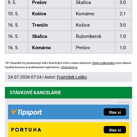
9. 5.
Prešov
Skalica
3:0
10. 5.
Košice
Komárno
2:1
16. 5.
Trenčín
Košice
3:0
16. 5.
Skalica
Ružomberok
1:0
16. 5.
Komárno
Prešov
1:0
18+ Hazardné hry predstavujú riziko finančných strát a vzniku závislosti.
Hrajte zodpovedne
a pre zábavu!
Využitie bonusov je podmienené registráciou -
informácie tu
.
24.07.2026 07:24 | Autor:
František Leško
STÁVKOVÉ KANCELÁRIE
Stav si
Stav si