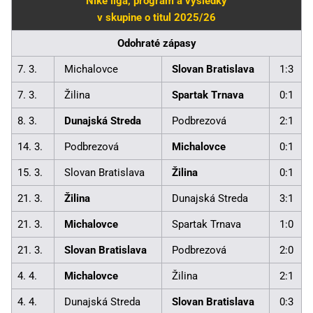
Niké liga, program a výsledky
v skupine o titul 2025/26
Odohraté zápasy
7. 3.
Michalovce
Slovan Bratislava
1:3
7. 3.
Žilina
Spartak Trnava
0:1
8. 3.
Dunajská Streda
Podbrezová
2:1
14. 3.
Podbrezová
Michalovce
0:1
15. 3.
Slovan Bratislava
Žilina
0:1
21. 3.
Žilina
Dunajská Streda
3:1
21. 3.
Michalovce
Spartak Trnava
1:0
21. 3.
Slovan Bratislava
Podbrezová
2:0
4. 4.
Michalovce
Žilina
2:1
4. 4.
Dunajská Streda
Slovan Bratislava
0:3