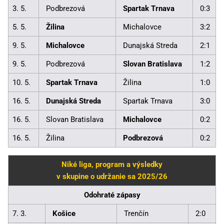
3. 5.
Podbrezová
Spartak Trnava
0:3
5. 5.
Žilina
Michalovce
3:2
9. 5.
Michalovce
Dunajská Streda
2:1
9. 5.
Podbrezová
Slovan Bratislava
1:2
10. 5.
Spartak Trnava
Žilina
1:0
16. 5.
Dunajská Streda
Spartak Trnava
3:0
16. 5.
Slovan Bratislava
Michalovce
0:2
16. 5.
Žilina
Podbrezová
0:2
Niké liga, program a výsledky
v skupine o udržanie sa 2025/26
Odohraté zápasy
7. 3.
Košice
Trenčín
2:0