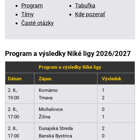
Program
Tabuľka
Tímy
Kde pozerať
Časté otázky
Program a výsledky Niké ligy 2026/2027
Program a výsledky Niké ligy
Dátum
Zápas
Výsledok
2. 8.,
Komárno
1
19:00
Trnava
2
2. 8.,
Michalovce
0
17:00
Žilina
1
2. 8.,
Dunajská Streda
2
17:00
Banská Bystrica
0