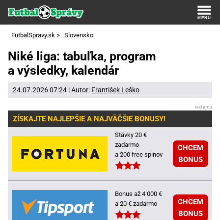
FutbalSpravy.sk
>
Slovensko
Niké liga: tabuľka, program
a výsledky, kalendár
24.07.2026 07:24 | Autor:
František Leško
ZÍSKAJTE NAJLEPŠIE A NAJVÄČŠIE BONUSY!
Stávky 20 €
zadarmo
CHCEM
a 200 free spinov
BONUS
Bonus až 4 000 €
CHCEM
a 20 € zadarmo
BONUS