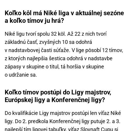
Koľko kôl má Niké liga v aktuálnej sezóne
a koľko tímov ju hrá?
Niké ligu tvorí spolu 32 kôl. Až 22 z nich tvorí
základnú časť, zvyšných 10 sa odohrá
v nadstavbovej časti súťaže. V lige pôsobí 12 tímov,
z ktorých najlepšia šestica odohrá v nadstavbe
zápasy v skupine o titul, tá horšia v skupine
o udržanie sa.
Koľko tímov postúpi do Ligy majstrov,
Európskej ligy a Konferenčnej ligy?
Do kvalifikácie Ligy majstrov postúpi len víťaz Niké
ligy. Do 2. predkola Konferenčnej ligy putuje 2. a 3.
najlepší tím ligovej tabuľky, víťaz Slovnaft Cupu si