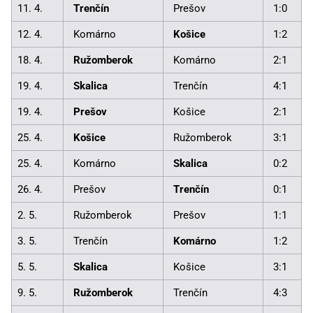
11. 4.
Trenčín
Prešov
1:0
12. 4.
Komárno
Košice
1:2
18. 4.
Ružomberok
Komárno
2:1
19. 4.
Skalica
Trenčín
4:1
19. 4.
Prešov
Košice
2:1
25. 4.
Košice
Ružomberok
3:1
25. 4.
Komárno
Skalica
0:2
26. 4.
Prešov
Trenčín
0:1
2. 5.
Ružomberok
Prešov
1:1
3. 5.
Trenčín
Komárno
1:2
5. 5.
Skalica
Košice
3:1
9. 5.
Ružomberok
Trenčín
4:3