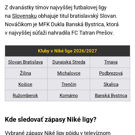
Z dvanástky tímov najvyššej futbalovej ligy
na
Slovensku
obhajuje titul bratislavský Slovan.
Nováčikom je MFK Dukla Banská Bystrica, ktorá
v najvyššej súťaži nahradila FC Tatran Prešov.
Kluby v Niké lige 2026/2027
Slovan Bratislava
Dunajská Streda
Trnava
Žilina
Michalovce
Podbrezová
Košice
Trenčín
Skalica
Ružomberok
Komárno
Banská Bystrica
Kde sledovať zápasy Niké ligy?
Vybrané zápasy Niké ligy pôjdu v televíznom