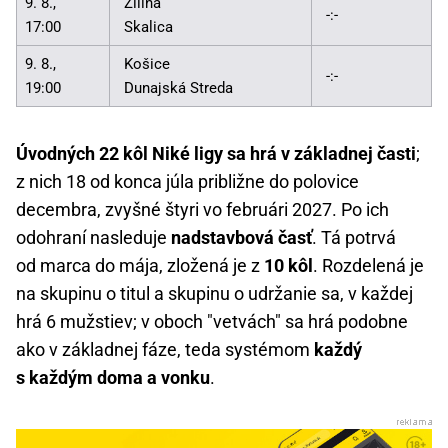
9. 8.,
Žilina
-:-
17:00
Skalica
9. 8.,
Košice
-:-
19:00
Dunajská Streda
Úvodných 22 kôl Niké ligy sa hrá v základnej časti
;
z nich 18 od konca júla približne do polovice
decembra, zvyšné štyri vo februári 2027. Po ich
odohraní nasleduje
nadstavbová časť
. Tá potrvá
od marca do mája, zložená je z
10 kôl
. Rozdelená je
na skupinu o titul a skupinu o udržanie sa, v každej
hrá 6 mužstiev; v oboch "vetvách" sa hrá podobne
ako v základnej fáze, teda systémom
každý
s každým doma a vonku
.