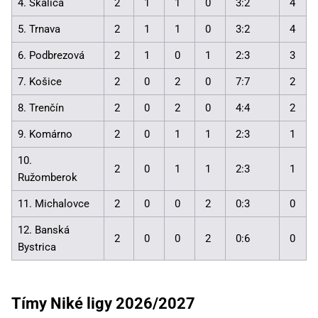
4. Skalica
2
1
1
0
3:2
4
5. Trnava
2
1
1
0
3:2
4
6. Podbrezová
2
1
0
1
2:3
3
7. Košice
2
0
2
0
7:7
2
8. Trenčín
2
0
2
0
4:4
2
9. Komárno
2
0
1
1
2:3
1
10.
2
0
1
1
2:3
1
Ružomberok
11. Michalovce
2
0
0
2
0:3
0
12. Banská
2
0
0
2
0:6
0
Bystrica
Tímy Niké ligy 2026/2027