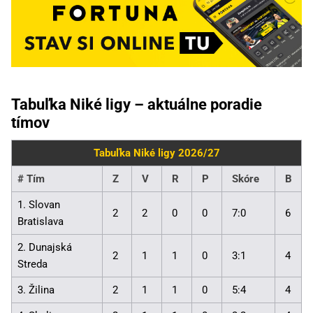
Tabuľka Niké ligy – aktuálne poradie
tímov
Tabuľka Niké ligy 2026/27
#
Tím
Z
V
R
P
Skóre
B
1. Slovan
2
2
0
0
7:0
6
Bratislava
2. Dunajská
2
1
1
0
3:1
4
Streda
3. Žilina
2
1
1
0
5:4
4