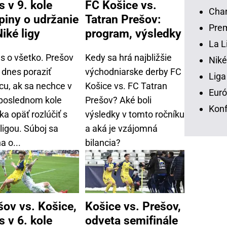
s v 9. kole
FC Košice vs.
Chan
piny o udržanie
Tatran Prešov:
Prem
iké ligy
program, výsledky
La L
s o všetko. Prešov
Kedy sa hrá najbližšie
Niké
 dnes poraziť
východniarske derby FC
Liga
cu, ak sa nechce v
Košice vs. FC Tatran
Euró
poslednom kole
Prešov? Aké boli
Konf
ka opäť rozlúčiť s
výsledky v tomto ročníku
ligou. Súboj sa
a aká je vzájomná
a o...
bilancia?
šov vs. Košice,
Košice vs. Prešov,
s v 6. kole
odveta semifinále