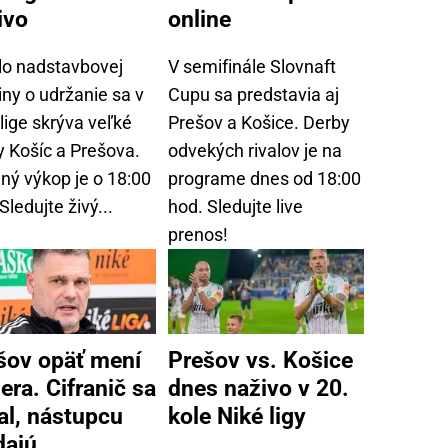
ivo
online
olo nadstavbovej
V semifinále Slovnaft
ny o udržanie sa v
Cupu sa predstavia aj
lige skrýva veľké
Prešov a Košice. Derby
y Košíc a Prešova.
odvekých rivalov je na
ný výkop je o 18:00
programe dnes od 18:00
Sledujte živý...
hod. Sledujte live
prenos!
šov opäť mení
Prešov vs. Košice
era. Cifranič sa
dnes naživo v 20.
al, nástupcu
kole Niké ligy
dajú