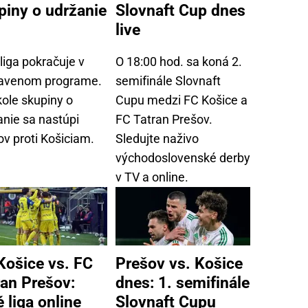
piny o udržanie
Slovnaft Cup dnes
live
liga pokračuje v
O 18:00 hod. sa koná 2.
ravenom programe.
semifinále Slovnaft
kole skupiny o
Cupu medzi FC Košice a
anie sa nastúpi
FC Tatran Prešov.
ov proti Košiciam.
Sledujte naživo
východoslovenské derby
v TV a online.
Košice vs. FC
Prešov vs. Košice
ran Prešov:
dnes: 1. semifinále
 liga online
Slovnaft Cupu