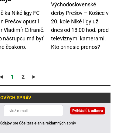
Východoslovenské
čika Niké ligy FC
derby Prešov – Košice v
n Prešov opustil
20. kole Niké ligy už
r Vladimír Cifranič.
dnes od 18:00 hod. pred
 nástupcu má byť
televíznymi kamerami.
e čoskoro.
Kto prinesie prenos?
◄
1
2
►
LOVÝCH SPRÁV
údajov
pre účel zasielania reklamných správ