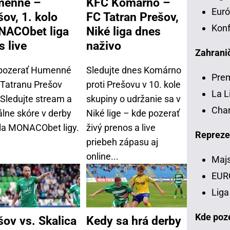
enné –
KFC Komárno –
Euró
šov, 1. kolo
FC Tatran Prešov,
Konf
ACObet liga
Niké liga dnes
s live
naživo
Zahranič
pozerať Humenné
Sledujte dnes Komárno
Pre
i Tatranu Prešov
proti Prešovu v 10. kole
La L
 Sledujte stream a
skupiny o udržanie sa v
Chan
álne skóre v derby
Niké lige – kde pozerať
ola MONACObet ligy.
živý prenos a live
Repreze
priebeh zápasu aj
online...
Majs
EUR
Liga
Kde poze
šov vs. Skalica
Kedy sa hrá derby