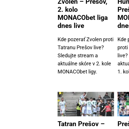
Zvolen – Prešov,
Hum
2. kolo
Pre
MONACObet liga
MON
dnes live
dne
Kde pozerať Zvolen proti
Kde 
Tatranu Prešov live?
prot
Sledujte stream a
live?
aktuálne skóre v 2. kole
aktu
MONACObet ligy.
1. k
Tatran Prešov –
Pre