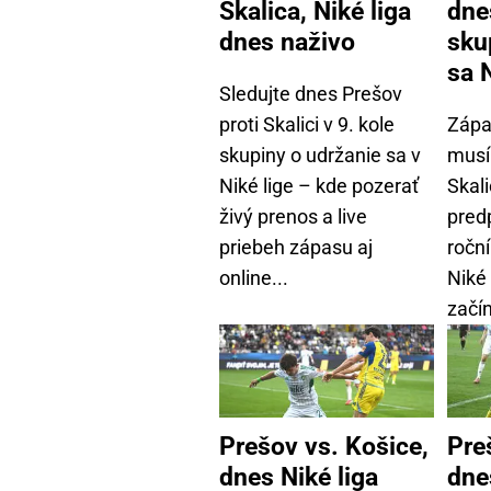
Skalica, Niké liga
dne
dnes naživo
sku
sa N
Sledujte dnes Prešov
proti Skalici v 9. kole
Zápa
skupiny o udržanie sa v
musí
Niké lige – kde pozerať
Skali
živý prenos a live
pred
priebeh zápasu aj
roční
online...
Niké 
začín
Prešov vs. Košice,
Pre
dnes Niké liga
dne