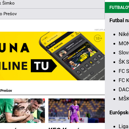
ik Šimko
FUTBALO
o Prešov
Futbal 
Niké
MON
Slov
ŠK S
FC S
FC K
DAC 
>
Prešov
MŠK 
Európsk
Liga