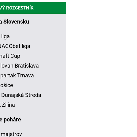
VÝ ROZCESTNÍK
na Slovensku
 liga
ACObet liga
naft Cup
lovan Bratislava
partak Trnava
ošice
Dunajská Streda
Žilina
e poháre
 majstrov