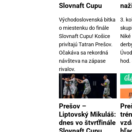
Slovnaft Cupu
naž
Východoslovenská bitka
3. k
o miestenku do finále
skupi
Slovnaft Cupu! Košice
Niké 
privítajú Tatran Prešov.
derb
Očakáva sa rekordná
Úvod
návšteva na zápase
hod. 
rivalov.
Prešov –
Pre
Liptovský Mikuláš:
trén
dnes vo štvrťfinále
vzd
Slovnaft Cupu
hľa