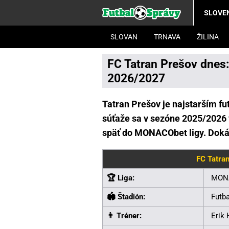
SLOVE
SLOVAN
TRNAVA
ŽILINA
FC Tatran Prešov dnes
2026/2027
Tatran Prešov je najstarším f
súťaže sa v sezóne 2025/2026 
späť do MONACObet ligy. Dokáž
FC Tatra
🏆 Liga:
MONA
🏟 Štadión:
Futba
👨 Tréner:
Erik 