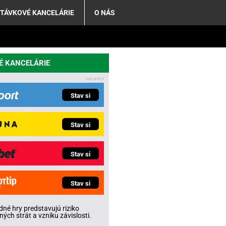
TÁVKOVÉ KANCELÁRIE
O NÁS
É KANCELÁRIE
Stav si
Stav si
Stav si
Stav si
né hry predstavujú riziko
ných strát a vzniku závislosti.