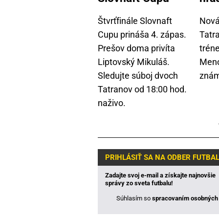
Štvrťfinále Slovnaft
Nová
Cupu prináša 4. zápas.
Tatra
Prešov doma privíta
tréne
Liptovský Mikuláš.
Meno
Sledujte súboj dvoch
znám
Tatranov od 18:00 hod.
naživo.
PRIHLÁSIŤ SA NA ODBER FUTBA
Zadajte svoj e-mail a získajte najnovšie
správy zo sveta futbalu!
Súhlasím so
spracovaním osobných 