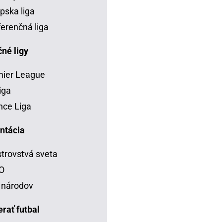
pska liga
erenčná liga
né ligy
mier League
iga
ce Liga
ntácia
trovstvá sveta
O
 národov
rať futbal