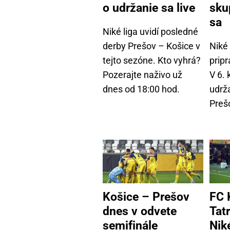
o udržanie sa live
sku
sa
Niké liga uvidí posledné
derby Prešov – Košice v
Niké 
tejto sezóne. Kto vyhrá?
prip
Pozerajte naživo už
V 6. 
dnes od 18:00 hod.
udrž
Preš
Košice – Prešov
FC 
dnes v odvete
Tat
semifinále
Niké