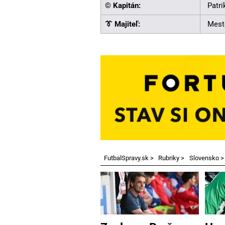
©️ Kapitán:
Patr
👔 Majiteľ:
Mest
FutbalSpravy.sk
>
Rubriky
>
Slovensko