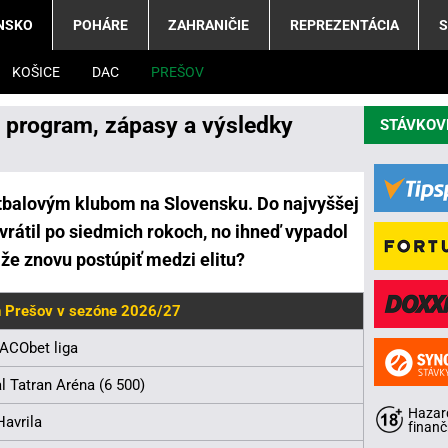
NSKO
POHÁRE
ZAHRANIČIE
REPREZENTÁCIA
S
KOŠICE
DAC
PREŠOV
: program, zápasy a výsledky
STÁVKOV
utbalovým klubom na Slovensku. Do najvyššej
vrátil po siedmich rokoch, no ihneď vypadol
e znovu postúpiť medzi elitu?
n Prešov v sezóne 2026/27
CObet liga
l Tatran Aréna (6 500)
Hazard
Havrila
finanč