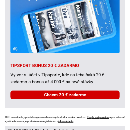
TIPSPORT BONUS 20 € ZADARMO
Vytvor si účet v Tipsporte, kde na teba čaká 20 €
zadarmo a bonus až 4 000 € na prvé stávky.
Chcem 20 € zadarmo
18+ Hazardné hry predstavujú riziko finančných strát a vzniku závislosti.
Hrajte zodpovedne
a pre zábavu!
Využitie bonusov je podmienené registráciou -
informácie tu
.