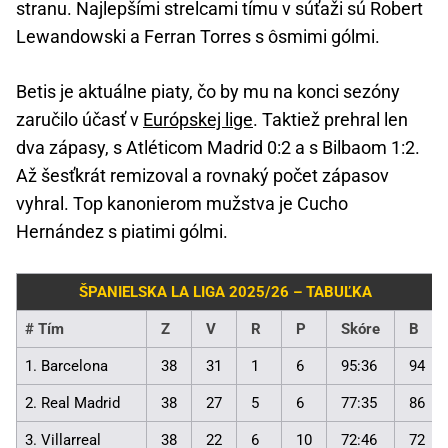
stranu. Najlepšími strelcami tímu v súťaži sú Robert
Lewandowski a Ferran Torres s ôsmimi gólmi.
Betis je aktuálne piaty, čo by mu na konci sezóny
zaručilo účasť v
Európskej lige
. Taktiež prehral len
dva zápasy, s Atléticom Madrid 0:2 a s Bilbaom 1:2.
Až šesťkrát remizoval a rovnaký počet zápasov
vyhral. Top kanonierom mužstva je Cucho
Hernández s piatimi gólmi.
ŠPANIELSKA LA LIGA 2025/26 – TABUĽKA
#
Tím
Z
V
R
P
Skóre
B
1. Barcelona
38
31
1
6
95:36
94
2. Real Madrid
38
27
5
6
77:35
86
3. Villarreal
38
22
6
10
72:46
72