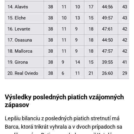
14. Alavés
38
11
10
17
44:56
43
15. Elche
38
10
13
15
49:57
43
16. Levante
38
11
9
18
47:61
42
17. Osasuna
38
11
9
18
44:50
42
18. Mallorca
38
11
9
18
47:57
42
19. Girona
38
9
14
15
39:55
41
20. Real Oviedo
38
6
11
21
26:60
29
Výsledky posledných piatich vzájomných
zápasov
Lepšiu bilanciu z posledných piatich stretnutí má
Barca, ktorá trikrát vyhrala a v dvoch prípadoch sa