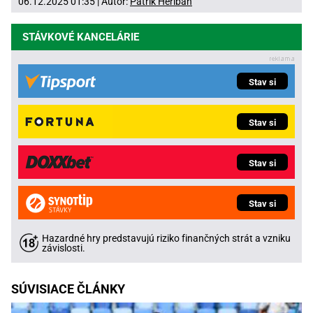
06.12.2025 01:35 | Autor:
Patrik Heriban
STÁVKOVÉ KANCELÁRIE
Stav si
Stav si
Stav si
Stav si
Hazardné hry predstavujú riziko finančných strát a vzniku
závislosti.
SÚVISIACE ČLÁNKY