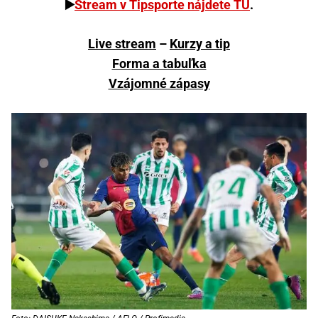
▶️
Stream v Tipsporte nájdete TU
.
Live stream
–
Kurzy a tip
Forma a tabuľka
Vzájomné zápasy