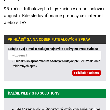
95. ročník futbalovej La Ligy začína v druhej polovici
augusta. Kde sledovať priame prenosy cez internet
alebo v TV?
PRIHLÁSIŤ SA NA ODBER FUTBALOVÝCH SPRÁV
Zadajte svoj e-mail a získajte najnovšie správy zo sveta futbalu!
Súhlasím so
spracovaním osobných údajov
pre účel zasielania
reklamných správ
ĎALŠIE WEBY GTO SOLUTIONS
BetArena.sk – Športové stávkovanie online