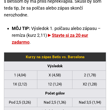
s Betisom by ma príliš neprekvapila. Skúsil by som
teda tip, že sa polčas alebo zápas skončí
nerozhodne.
MÔJ TIP:
Výsledok 1. polčasu alebo zápasu –
remíza (kurz 2,11)
Stavte si za 20 eur
zadarmo
.
Kurzy na zápas Betis vs. Barcelona
Výsledok
1 (4,04)
X (4,58)
2 (1,78)
1X (2,12)
12 (1,24)
X2 (1,28)
Počet gólov
Pod 2,5 (3,26)
Nad 2,5 (1,36)
Nad 3,5 (1,94)