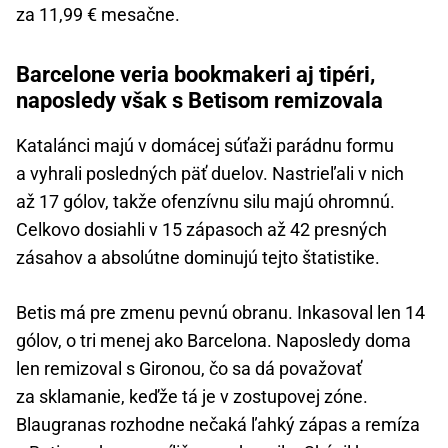
za 11,99 € mesačne.
Barcelone veria bookmakeri aj tipéri,
naposledy však s Betisom remizovala
Katalánci majú v domácej súťaži parádnu formu
a vyhrali posledných päť duelov. Nastrieľali v nich
až 17 gólov, takže ofenzívnu silu majú ohromnú.
Celkovo dosiahli v 15 zápasoch až 42 presných
zásahov a absolútne dominujú tejto štatistike.
Betis má pre zmenu pevnú obranu. Inkasoval len 14
gólov, o tri menej ako Barcelona. Naposledy doma
len remizoval s Gironou, čo sa dá považovať
za sklamanie, keďže tá je v zostupovej zóne.
Blaugranas rozhodne nečaká ľahký zápas a remíza