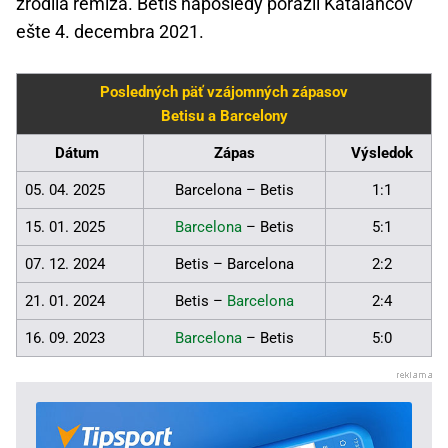
zrodila remíza. Betis naposledy porazil Kataláncov
ešte 4. decembra 2021.
Posledných päť vzájomných zápasov
Betisu a Barcelony
Dátum
Zápas
Výsledok
05. 04. 2025
Barcelona – Betis
1:1
15. 01. 2025
Barcelona
– Betis
5:1
07. 12. 2024
Betis – Barcelona
2:2
21. 01. 2024
Betis –
Barcelona
2:4
16. 09. 2023
Barcelona
– Betis
5:0