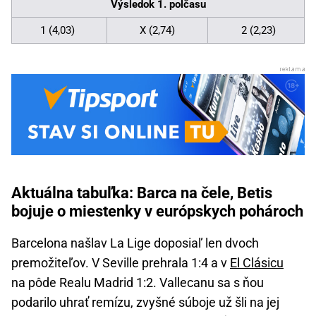
Výsledok 1. polčasu
1 (4,03)
X (2,74)
2 (2,23)
Aktuálna tabuľka: Barca na čele, Betis
bojuje o miestenky v európskych pohároch
Barcelona našlav La Lige doposiaľ len dvoch
premožiteľov. V Seville prehrala 1:4 a v
El Clásicu
na pôde Realu Madrid 1:2. Vallecanu sa s ňou
podarilo uhrať remízu, zvyšné súboje už šli na jej