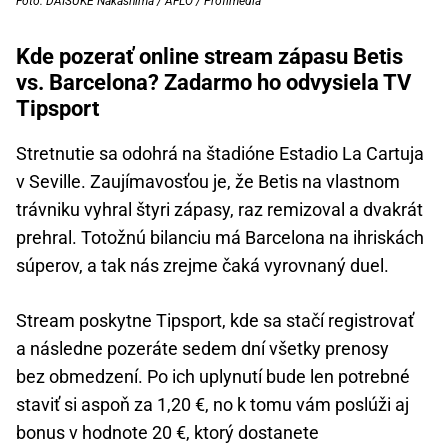
Foto: DAISUKE Nakashima / AFLO / Profimedia
Kde pozerať online stream zápasu Betis
vs. Barcelona? Zadarmo ho odvysiela TV
Tipsport
Stretnutie sa odohrá na štadióne Estadio La Cartuja
v Seville. Zaujímavosťou je, že Betis na vlastnom
trávniku vyhral štyri zápasy, raz remizoval a dvakrát
prehral. Totožnú bilanciu má Barcelona na ihriskách
súperov, a tak nás zrejme čaká vyrovnaný duel.
Stream poskytne Tipsport, kde sa stačí registrovať
a následne pozeráte sedem dní všetky prenosy
bez obmedzení. Po ich uplynutí bude len potrebné
staviť si aspoň za 1,20 €, no k tomu vám poslúži aj
bonus v hodnote 20 €, ktorý dostanete