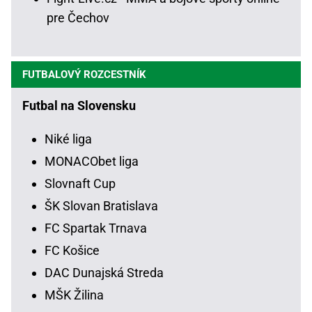
pre Čechov
FUTBALOVÝ ROZCESTNÍK
Futbal na Slovensku
Niké liga
MONACObet liga
Slovnaft Cup
ŠK Slovan Bratislava
FC Spartak Trnava
FC Košice
DAC Dunajská Streda
MŠK Žilina