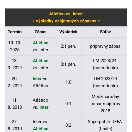
Atlético vs. Inter:
» výsledky vzájomných zápasov «
Termín
Zápas
Výsledok
Súťaž
10. 10.
Atlético
2:1 pen.
prípravný zápas
2025
vs. Inter
13.
Atlético
LM 2023/24
3:1 pen.
3. 2024
vs. Inter
(osemfinále)
20.
Inter
vs.
LM 2023/24
1:0
2. 2024
Atlético
(osemfinále)
Medzinárodný
11.
Atlético
0:1
pohár majstrov
8. 2018
vs.
Inter
2018
27.
Inter vs.
Superpohár UEFA
0:2
8. 2010
Atlético
(finále)