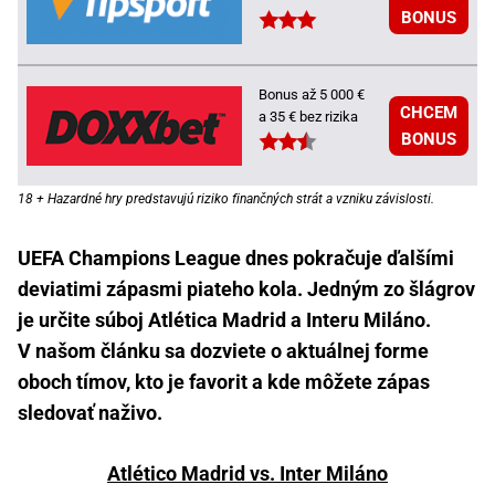
BONUS
Bonus až 5 000 €
CHCEM
a 35 € bez rizika
BONUS
18 + Hazardné hry predstavujú riziko finančných strát a vzniku závislosti.
UEFA Champions League dnes pokračuje ďalšími
deviatimi zápasmi piateho kola. Jedným zo šlágrov
je určite súboj Atlética Madrid a Interu Miláno.
V našom článku sa dozviete o aktuálnej forme
oboch tímov, kto je favorit a kde môžete zápas
sledovať naživo.
Atlético Madrid vs. Inter Miláno