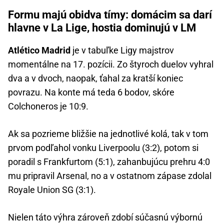
Formu majú obidva tímy: domácim sa darí
hlavne v La Lige, hostia dominujú v LM
Atlético Madrid
je v tabuľke Ligy majstrov
momentálne na 17. pozícii. Zo štyroch duelov vyhral
dva a v dvoch, naopak, ťahal za kratší koniec
povrazu. Na konte má teda 6 bodov, skóre
Colchoneros je 10:9.
Ak sa pozrieme bližšie na jednotlivé kolá, tak v tom
prvom podľahol vonku Liverpoolu (3:2), potom si
poradil s Frankfurtom (5:1), zahanbujúcu prehru 4:0
mu pripravil Arsenal, no a v ostatnom zápase zdolal
Royale Union SG (3:1).
Nielen táto výhra zároveň zdobí súčasnú výbornú