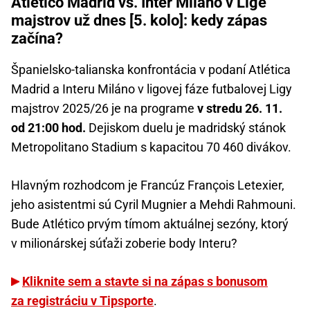
Atlético Madrid vs. Inter Miláno v Lige
majstrov už dnes [5. kolo]: kedy zápas
začína?
Španielsko-talianska konfrontácia v podaní Atlética
Madrid a Interu Miláno v ligovej fáze futbalovej Ligy
majstrov 2025/26 je na programe
v stredu 26. 11.
od 21:00 hod.
Dejiskom duelu je madridský stánok
Metropolitano Stadium s kapacitou 70 460 divákov.
Hlavným rozhodcom je Francúz François Letexier,
jeho asistentmi sú Cyril Mugnier a Mehdi Rahmouni.
Bude Atlético prvým tímom aktuálnej sezóny, ktorý
v milionárskej súťaži zoberie body Interu?
Kliknite sem a stavte si na zápas s bonusom
za registráciu v Tipsporte
.