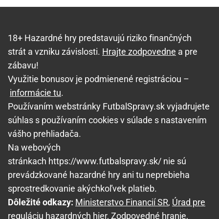
18+ Hazardné hry predstavujú riziko finančných
strát a vzniku závislosti.
Hrajte zodpovedne
a pre
zábavu!
Využitie bonusov je podmienené registráciou –
informácie tu
.
Používaním webstránky FutbalSpravy.sk vyjadrujete
súhlas s používaním cookies v súlade s nastavením
vášho prehliadača.
Na webových
stránkach https://www.futbalspravy.sk/ nie sú
prevádzkované hazardné hry ani tu neprebieha
sprostredkovanie akýchkoľvek platieb.
Dôležité odkazy:
Ministerstvo Financií SR
,
Úrad pre
reguláciu hazardných hier
,
Zodpovedné hranie
,