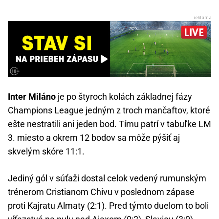
Inter Miláno
je po štyroch kolách základnej fázy
Champions League jedným z troch mančaftov, ktoré
ešte nestratili ani jeden bod. Tímu patrí v tabuľke LM
3. miesto a okrem 12 bodov sa môže pýšiť aj
skvelým skóre 11:1.
Jediný gól v súťaži dostal celok vedený rumunským
trénerom Cristianom Chivu v poslednom zápase
proti Kajratu Almaty (2:1). Pred týmto duelom to boli