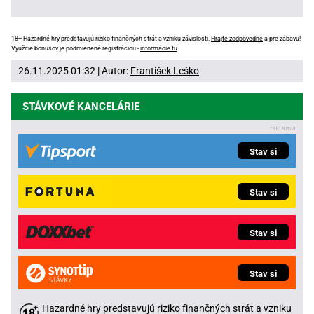
18+ Hazardné hry predstavujú riziko finančných strát a vzniku závislosti.
Hrajte zodpovedne
a pre zábavu!
Využitie bonusov je podmienené registráciou -
informácie tu
.
26.11.2025 01:32 | Autor:
František Leško
STÁVKOVÉ KANCELÁRIE
Stav si
Stav si
Stav si
Stav si
Hazardné hry predstavujú riziko finančných strát a vzniku