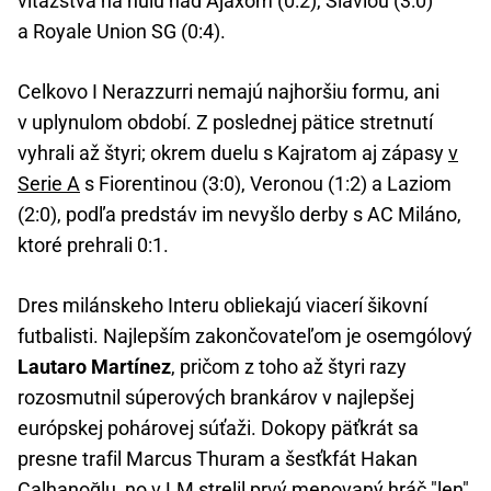
víťazstvá na nulu nad Ajaxom (0:2), Slaviou (3:0)
a Royale Union SG (0:4).
Celkovo I Nerazzurri nemajú najhoršiu formu, ani
v uplynulom období. Z poslednej pätice stretnutí
vyhrali až štyri; okrem duelu s Kajratom aj zápasy
v
Serie A
s Fiorentinou (3:0), Veronou (1:2) a Laziom
(2:0), podľa predstáv im nevyšlo derby s AC Miláno,
ktoré prehrali 0:1.
Dres milánskeho Interu obliekajú viacerí šikovní
futbalisti. Najlepším zakončovateľom je osemgólový
Lautaro Martínez
, pričom z toho až štyri razy
rozosmutnil súperových brankárov v najlepšej
európskej pohárovej súťaži. Dokopy päťkrát sa
presne trafil Marcus Thuram a šesťkfát Hakan
Çalhanoğlu, no v LM strelil prvý menovaný hráč "len"