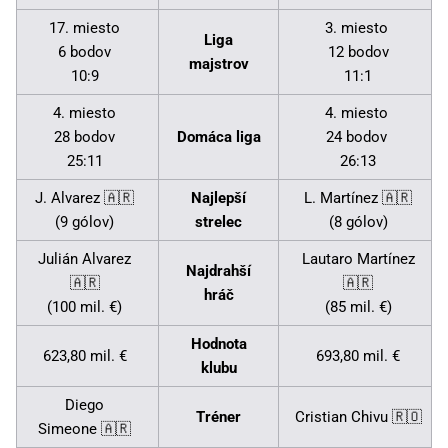
17. miesto
3. miesto
Liga
6 bodov
12 bodov
majstrov
10:9
11:1
4. miesto
4. miesto
28 bodov
Domáca liga
24 bodov
25:11
26:13
J. Alvarez 🇦🇷
Najlepší
L. Martínez 🇦🇷
(9 gólov)
strelec
(8 gólov)
Julián Alvarez
Lautaro Martínez
Najdrahší
🇦🇷
🇦🇷
hráč
(100 mil. €)
(85 mil. €)
Hodnota
623,80 mil. €
693,80 mil. €
klubu
Diego
Tréner
Cristian Chivu 🇷🇴
Simeone 🇦🇷