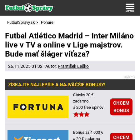
FutbalSpravy.sk
>
Poháre
Futbal Atlético Madrid – Inter Miláno
live v TV a online v Lige majstrov.
Bude mať šláger víťaza?
26.11.2025 01:32 | Autor:
František Leško
ZÍSKAJTE NAJLEPŠIE A NAJVÄČŠIE BONUSY!
Stávky 20 €
zadarmo
CHCEM
a 200 free spinov
BONUS
Bonus až 4 000 €
CHCEM
a 20 € zadarmo