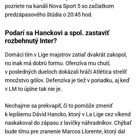
pozriete na kanáli Nova Sport 5 so začiatkom
predzápasového štúdia o 20:45 hod.
Podarí sa Hanckovi a spol. zastaviť
rozbehnutý Inter?
Domáci tím v Lige majstrov zatiaľ dvakrát zakopol,
no inak má dobrú formu. Ofenzíva mu chutí,
v posledných dueloch dokázali hráči Atlética streliť
množstvo gólov. Defenzíva je tiež v poriadku, aj keď
v LM to úplne tak nie je.
Nechajme sa prekvapiť, či to pomôže zmeniť
k lepšiemu Dávid Hancko, ktorý v La Lige cez víkend
naskakoval do zápasu z lavičky náhradníkov. Chýbať
bude tímu pre zranenie Marcos Llorente, ktorý dal