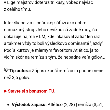
v Lige majstrov doteraz tri kusy, vôbec najviac
z celého tímu.
Inter šliape v milionárskej súťaži ako dobre
namazaný stroj. Jeho devízou sú zadné rady, čo
dokazuje najmä v LM, kde inkasoval zatiaľ len raz
a takmer vždy to boli výsledkovo dominanté "jazdy".
Podľa kurzov je miernym favoritom Atlético, ja to
vidím skôr na remízu s tým, že nepadne veľa gólov...
💡 Tip autora:
Zápas skončí remízou a padne menej
než 3,5 gólov.
Stavte si s bonusom TU
.
Výsledok zápasu:
Atlético (2,28) | remíza (3,51) |