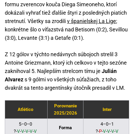
formu zverencov kouča Diega Simeoneho, ktorí
dokázali vyhrať tiež ďalšie štyri z posledných piatich
stretnutí. Všetky sa zrodili
v španielskej La Lige
;
konkrétne šlo o víťazstvá nad Betisom (0:2), Sevillou
(3:0), Levante (3:1) a Getafe (0:1).
Z 12 gólov v týchto nedávnych súbojoch strelil 3
Antoine Griezmann, ktorý ich celkovo v tejto sezóne
zaknihoval 5. Najlepším strelcom tímu je
Julián
Alvarez
s 9 gólmi vo všetkých súťažiach, z toho
dvakrát sa tento argentínsky útočník presadil v LM.
Porovnanie
Atlético
Inter
2025/2026
5–0–0
4–0–1
Forma
?-
V
-
V
-
V
-
V
-
V
?-
P
-
V
-
V
-
V
-
V