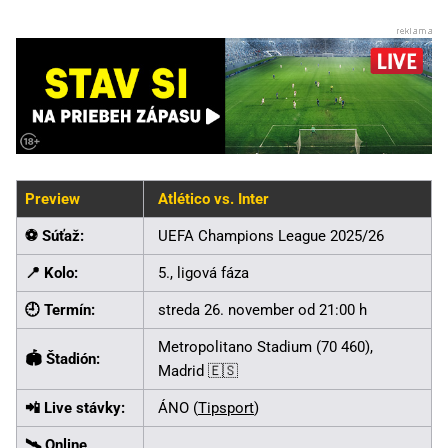
Preview
Atlético vs. Inter
⚽ Súťaž:
UEFA Champions League 2025/26
📍 Kolo:
5., ligová fáza
🕘 Termín:
streda 26. november od 21:00 h
Metropolitano Stadium (70 460),
🏟️ Štadión:
Madrid 🇪🇸
📲 Live stávky:
ÁNO (
Tipsport
)
🛰️ Online