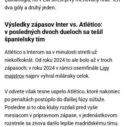
dva góly a druhý jeden.
Výsledky zápasov Inter vs. Atlético:
v posledných dvoch dueloch sa tešil
španielsky tím
Atlético s Interom sa v minulosti stretli už
niekoľkokrát. Od roku 2024 to ale bolo až v troch
zápasoch; v roku 2024 v rámci osemfinále
Ligy
majstrov
najprv vyhral milánsky celok.
V odvete však tesne uspelo Atlético, ktoré nakoniec
po penaltách postúpilo do ďalšej fázy súťaže.
Posledne si to oba kluby rozdali pred vyše
mesiacom v prípravnom zápase, v jedenástkovom
rozstrele sa znova darilo lepšie madridskému tímu.