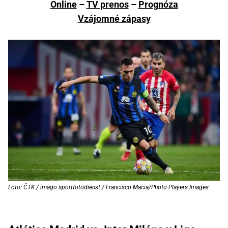
Online
–
TV prenos
–
Prognóza
Vzájomné zápasy
Foto: ČTK / imago sportfotodienst / Francisco Macia/Photo Players Images