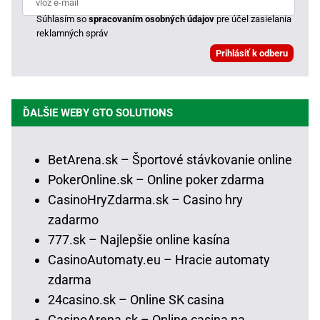
Súhlasím so
spracovaním osobných údajov
pre účel zasielania
reklamných správ
ĎALŠIE WEBY GTO SOLUTIONS
BetArena.sk – Športové stávkovanie online
PokerOnline.sk – Online poker zdarma
CasinoHryZdarma.sk – Casino hry
zadarmo
777.sk – Najlepšie online kasína
CasinoAutomaty.eu – Hracie automaty
zdarma
24casino.sk – Online SK casina
CasinoArena.sk – Online casina na