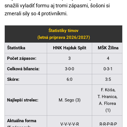
snažili vyladiť formu aj tromi zápasmi, šošoni si
zmerali sily so 4 protivníkmi.
Štatistiky tímov
(letná príprava 2026/2027)
Štatistika
HNK Hajduk Split
MŠK Žilina
Počet zápasov:
3
4
Celková bilancia:
3-0-0
0-3-1
Skóre:
6:0
3:5
F. Kóša,
T. Hranica,
Najlepší strelec:
M. Sego (3)
A. Florea
(1)
Aktuálna forma
V-V-V-V-R
R-R-P-R-P