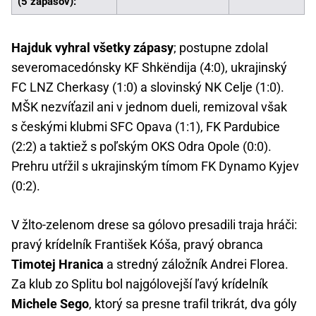
(5 zápasov):
Hajduk vyhral všetky zápasy
; postupne zdolal
severomacedónsky KF Shkëndija (4:0), ukrajinský
FC LNZ Cherkasy (1:0) a slovinský NK Celje (1:0).
MŠK nezvíťazil ani v jednom dueli, remizoval však
s českými klubmi SFC Opava (1:1), FK Pardubice
(2:2) a taktiež s poľským OKS Odra Opole (0:0).
Prehru utŕžil s ukrajinským tímom FK Dynamo Kyjev
(0:2).
V žlto-zelenom drese sa gólovo presadili traja hráči:
pravý krídelník František Kóša, pravý obranca
Timotej Hranica
a stredný záložník Andrei Florea.
Za klub zo Splitu bol najgólovejší ľavý krídelník
Michele Sego
, ktorý sa presne trafil trikrát, dva góly