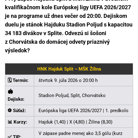
kvalifikačnom kole Európskej ligy UEFA 2026/2027
je na programe už dnes večer od 20:00. Dejiskom
duelu je stánok Hajduku Stadion Poljud s kapacitou
34 183 divákov v Splite. Odvezú si šošoni
z Chorvátska do domácej odvety priaznivý
výsledok?
HNK Hajduk Split – MŠK Žilina
🗓️ Termín:
štvrtok 9. júla 2026 o 20:00 h
🏟️
Stadion Poljud, Split, Chorvátsko
Dejisko:
⚽ Súťaž:
Európska liga UEFA 2026/2027 | 1. predkolo
📊 Kurzy:
Hajduk (1,40) | X (4,80) | Žilina (8,30)
V zápase padne menej ako 3,5 gólu (kurz
✅ TIP: