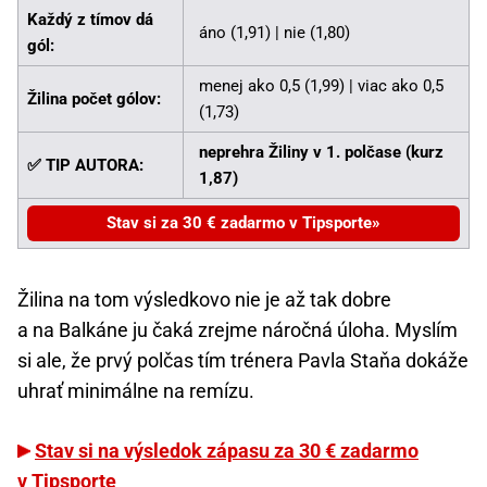
Každý z tímov dá
áno (1,91) | nie (1,80)
gól:
menej ako 0,5 (1,99) | viac ako 0,5
Žilina počet gólov:
(1,73)
neprehra Žiliny v 1. polčase (kurz
✅ TIP AUTORA:
1,87)
Stav si za 30 € zadarmo v Tipsporte
Žilina na tom výsledkovo nie je až tak dobre
a na Balkáne ju čaká zrejme náročná úloha. Myslím
si ale, že prvý polčas tím trénera Pavla Staňa dokáže
uhrať minimálne na remízu.
Stav si na výsledok zápasu za 30 € zadarmo
v Tipsporte