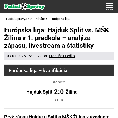
FutbalSpravy.sk
>
Poháre
>
Európska liga
Európska liga: Hajduk Split vs. MŠK
Žilina v 1. predkole – analýza
zápasu, livestream a štatistiky
09.07.2026 06:01 | Autor:
František Leško
Európska liga – kvalifikácia
Koniec
2:0
Hajduk Split
Žilina
(1:0)
Prvý zápas Hajduku Split a MŠK Žilina v úvodnom