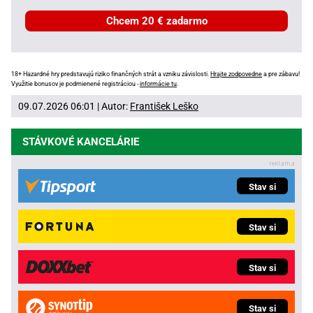
Chcem 20 € zadarmo
18+ Hazardné hry predstavujú riziko finančných strát a vzniku závislosti.
Hrajte zodpovedne
a pre zábavu!
Využitie bonusov je podmienené registráciou -
informácie tu
.
09.07.2026 06:01 | Autor:
František Leško
STÁVKOVÉ KANCELÁRIE
Stav si
Stav si
Stav si
Stav si