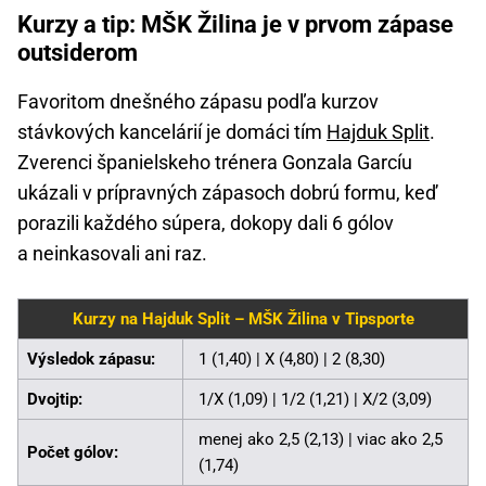
Kurzy a tip: MŠK Žilina je v prvom zápase
outsiderom
Favoritom dnešného zápasu podľa kurzov
stávkových kancelárií je domáci tím
Hajduk Split
.
Zverenci španielskeho trénera Gonzala Garcíu
ukázali v prípravných zápasoch dobrú formu, keď
porazili každého súpera, dokopy dali 6 gólov
a neinkasovali ani raz.
Kurzy na Hajduk Split – MŠK Žilina v Tipsporte
Výsledok zápasu:
1 (1,40) | X (4,80) | 2 (8,30)
Dvojtip:
1/X (1,09) | 1/2 (1,21) | X/2 (3,09)
menej ako 2,5 (2,13) | viac ako 2,5
Počet gólov:
(1,74)