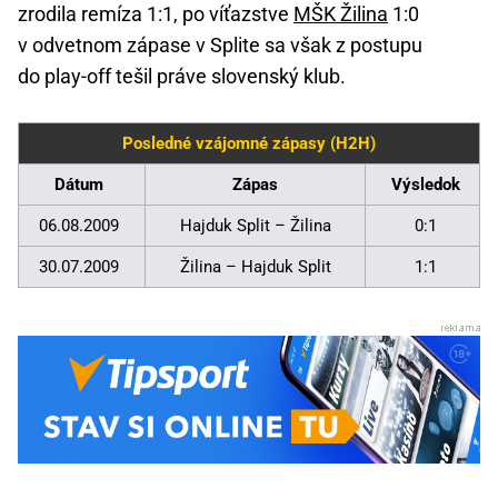
zrodila remíza 1:1, po víťazstve
MŠK Žilina
1:0
v odvetnom zápase v Splite sa však z postupu
do play-off tešil práve slovenský klub.
Posledné vzájomné zápasy (H2H)
Dátum
Zápas
Výsledok
06.08.2009
Hajduk Split – Žilina
0:1
30.07.2009
Žilina – Hajduk Split
1:1