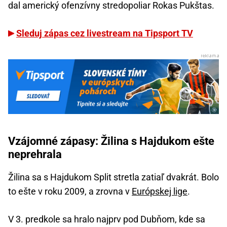
dal americký ofenzívny stredopoliar Rokas Pukštas.
Sleduj zápas cez livestream na Tipsport TV
Vzájomné zápasy: Žilina s Hajdukom ešte
neprehrala
Žilina sa s Hajdukom Split stretla zatiaľ dvakrát. Bolo
to ešte v roku 2009, a zrovna v
Európskej lige
.
V 3. predkole sa hralo najprv pod Dubňom, kde sa