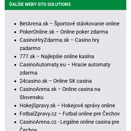
ĎALŠIE WEBY GTO SOLUTIONS
BetArena.sk – Športové stávkovanie online
PokerOnline.sk – Online poker zdarma
CasinoHryZdarma.sk – Casino hry
zadarmo
777.sk – Najlepšie online kasína
CasinoAutomaty.eu – Hracie automaty
zdarma
24casino.sk – Online SK casina
CasinoArena.sk – Online casina na
Slovensku
HokejSpravy.sk – Hokejové správy online
FotbalZpravy.cz – Futbal online pre Čechov
CasinoArena.cz - Legálne online casina pre
Čechov