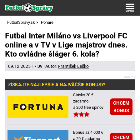
FutbalSpravy.sk
>
Poháre
Futbal Inter Miláno vs Liverpool FC
online a v TV v Lige majstrov dnes.
Kto ovládne šláger 6. kola?
09.12.2025 17:09 | Autor:
František Leško
ZÍSKAJTE NAJLEPŠIE A NAJVÄČŠIE BONUSY!
Stávky 20 €
zadarmo
CHCEM
a 200 free spinov
BONUS
Bonus až 4 000 €
CHCEM
a 20 € zadarmo