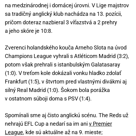
na medzinárodnej i domácej úrovni. V Lige majstrov
sa tradičný anglický klub nachádza na 13. pozícii,
pričom doteraz nazbieral 3 víťazstvá a 2 prehry
a jeho skóre je 10:8.
Zverenci holandského kouča Arneho Slota na úvod
Champions League vyhrali s Atléticom Madrid (3:2),
potom však prehrali s istanbulským Galatasaray
(1:0). V treťom kole dokázali vonku hladko zdolať
Frankfurt (1:5), v štvrtom pred vlastnými divákmi aj
silný Real Madrid (1:0). Šokom bola porážka
v ostatnom súboji doma s PSV (1:4).
Spomínali sme aj čisto anglickú scénu. The Reds už
nehrajú EFL Cup a nedarí sa im ani
v Premier
League
, kde sú aktuálne až na 9. mieste;