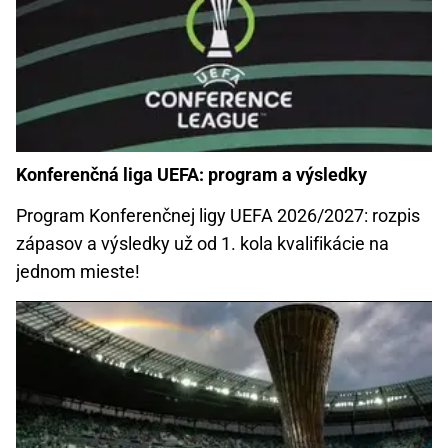
Konferenčná liga UEFA: program a výsledky
Program Konferenčnej ligy UEFA 2026/2027: rozpis
zápasov a výsledky už od 1. kola kvalifikácie na
jednom mieste!