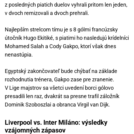
z posledných piatich duelov vyhrali pritom len jeden,
v dvoch remizovali a dvoch prehrali.
Najlepším strelcom tímu je s 8 gólmi francúzsky
útočník Hugo Ekitiké, s piatimi ho nasledujú krídelníci
Mohamed Salah a Cody Gakpo, ktorí však dnes
nenastúpia.
Egyptský zakončovateľ bude chýbať na základe
rozhodnutia trénera, Gakpo zase pre zranenie.
V Lige majstrov sa všetci uvedení borci gólovo
presadili len raz, dvakrát sa presne trafil záložník
Dominik Szoboszlai a obranca Virgil van Dijk.
Liverpool vs. Inter Miláno: výsledky
vzájomných zápasov