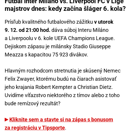
Futbal Inter Miláno vs. Liverpool FC v Lige
majstrov dnes: kedy začína šláger 6. kola?
Prísľub kvalitného futbalového zážitku
v utorok
9. 12. od 21:00 hod.
dáva súboj Interu Miláno
a Liverpoolu v 6. kole UEFA Champions League.
Dejiskom zápasu je milánsky Stadio Giuseppe
Meazza s kapacitou 75 923 divákov.
Hlavným rozhodcom stretnutia je skúsený Nemec
Felix Zwayer, ktorému budú na čiarach asistovať
jeho krajania Robert Kempter a Christian Dietz.
Uvidíme víťazstvo niektorého z tímov alebo z toho
bude remízový rezultát?
Kliknite sem a stavte si na zápas s bonusom
za registráciu v Tipsporte
.