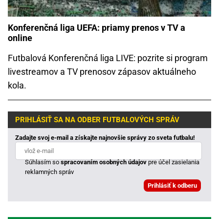
Konferenčná liga UEFA: priamy prenos v TV a
online
Futbalová Konferenčná liga LIVE: pozrite si program
livestreamov a TV prenosov zápasov aktuálneho
kola.
PRIHLÁSIŤ SA NA ODBER FUTBALOVÝCH SPRÁV
Zadajte svoj e-mail a získajte najnovšie správy zo sveta futbalu!
Súhlasím so
spracovaním osobných údajov
pre účel zasielania
reklamných správ