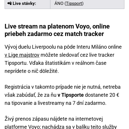
📲 Live stávky:
ÁNO (
Tipsport
)
Live stream na platenom Voyo, online
priebeh zadarmo cez match tracker
Vývoj duelu Liverpoolu na pôde Interu Miláno online
v Lige majstrov
môžete sledovať cez live tracker
Tipsportu. Vďaka štatistikám v reálnom čase
neprídete o nič dôležité.
Registrácia v takomto prípade nie je nutná, netreba
však zabúdať, že za ňu
v Tipsporte
dostanete 20 €
na tipovanie a livestreamy na 7 dní zadarmo.
Živý prenos zápasu nájdete na internetovej
platforme Voyo; nachádza sa v balíku tejto služby