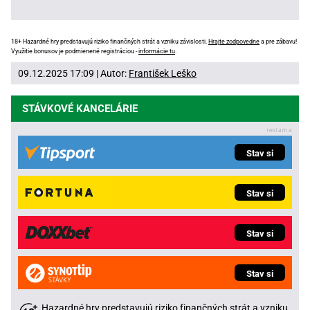
18+ Hazardné hry predstavujú riziko finančných strát a vzniku závislosti.
Hrajte zodpovedne
a pre zábavu!
Využitie bonusov je podmienené registráciou -
informácie tu
.
09.12.2025 17:09 | Autor:
František Leško
STÁVKOVÉ KANCELÁRIE
Stav si
Stav si
Stav si
Stav si
Hazardné hry predstavujú riziko finančných strát a vzniku