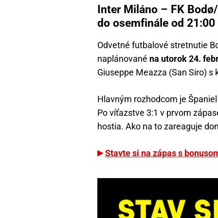
Inter Miláno – FK Bodø/
do osemfinále od 21:00
Odvetné futbalové stretnutie B
naplánované
na utorok 24. feb
Giuseppe Meazza (San Siro) s k
Hlavným rozhodcom je Španiel
Po víťazstve 3:1 v prvom zápas
hostia. Ako na to zareaguje do
Stavte si na zápas s bonuso