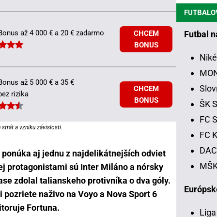
FUTBALO
Bonus až 4 000 € a 20 € zadarmo
Futbal 
CHCEM
BONUS
Niké
MON
Bonus až 5 000 € a 35 €
Slov
CHCEM
bez rizika
BONUS
ŠK S
FC S
strát a vzniku závislosti.
FC K
DAC 
ponúka aj jednu z najdelikátnejších odviet
MŠK 
j protagonistami sú Inter Miláno a nórsky
se zdolal talianskeho protivníka o dva góly.
Európsk
i pozriete naživo na Voyo a Nova Sport 6
toruje Fortuna.
Liga