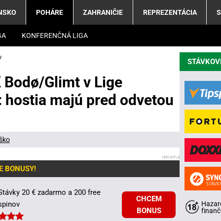
NSKO
POHÁRE
ZAHRANIČIE
REPREZENTÁCIA
S
GA
KONFERENČNÁ LIGA
v
STÁVKOV
K Bodø/Glimt v Lige
: hostia majú pred odvetou
eško
E BONUSY!
Stávky 20 € zadarmo a 200 free
CHCEM
Hazard
spinov
BONUS
finanč