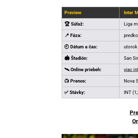
Preview
Inter 
🏆 Súťaž:
Liga m
📍 Fáza:
predko
🕘 Dátum a čas:
utorok 
🏟️ Štadión:
San Si
🛰️ Online priebeh:
viac in
📺 Prenos:
Nova S
✅ Stávky:
INT (1,
Pr
On