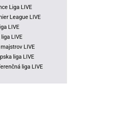
ce Liga LIVE
ier League LIVE
iga LIVE
 liga LIVE
 majstrov LIVE
pska liga LIVE
erenčná liga LIVE