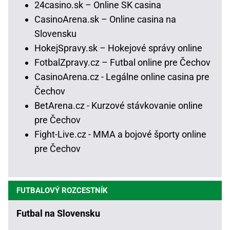
24casino.sk – Online SK casina
CasinoArena.sk – Online casina na
Slovensku
HokejSpravy.sk – Hokejové správy online
FotbalZpravy.cz – Futbal online pre Čechov
CasinoArena.cz - Legálne online casina pre
Čechov
BetArena.cz - Kurzové stávkovanie online
pre Čechov
Fight-Live.cz - MMA a bojové športy online
pre Čechov
FUTBALOVÝ ROZCESTNÍK
Futbal na Slovensku