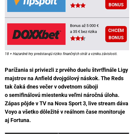
BONUS
Bonus až 5 000 €
CHCEM
a 35 € bez rizika
BONUS
18 + Hazardné hry predstavujú riziko finančných strát a vzniku závislosti.
Parížania si priviezli z prvého duelu štvrťfinále Ligy
majstrov na Anfield dvojgólový náskok. The Reds
tak čaká dnes večer v odvetnom súboji
o semifinálovú miestenku veľmi náročná úloha.
Zápas pôjde v TV na Nova Sport 3, live stream dáva
Voyo a všetko dôležité v reálnom čase monitoruje
aj Fortuna.