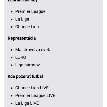
Premier League
La Liga
Chance Liga
Reprezentácia
Majstrovstvá sveta
EURO
Liga národov
Kde pozerať futbal
Chance Liga LIVE
Premier League LIVE
La Liga LIVE