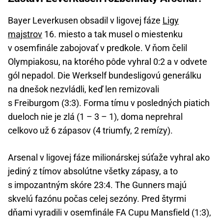
Bayer Leverkusen obsadil v ligovej fáze
Ligy
majstrov
16. miesto a tak musel o miestenku
v osemfinále zabojovať v predkole. V ňom čelil
Olympiakosu, na ktorého pôde vyhral 0:2 a v odvete
gól nepadol. Die Werkself bundesligovú generálku
na dnešok nezvládli, keď len remizovali
s Freiburgom (3:3). Forma tímu v posledných piatich
dueloch nie je zlá (1 – 3 – 1), doma neprehral
celkovo už 6 zápasov (4 triumfy, 2 remízy).
Arsenal v ligovej fáze milionárskej súťaže vyhral ako
jediný z tímov absolútne všetky zápasy, a to
s impozantným skóre 23:4. The Gunners majú
skvelú fazónu počas celej sezóny. Pred štyrmi
dňami vyradili v osemfinále FA Cupu Mansfield (1:3),