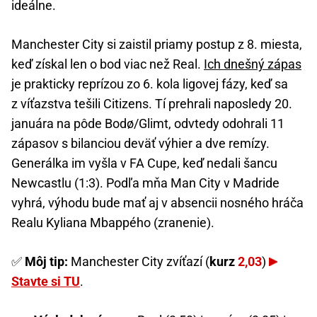
ideálne.
Manchester City si zaistil priamy postup z 8. miesta,
keď získal len o bod viac než Real.
Ich dnešný zápas
je prakticky reprízou zo 6. kola ligovej fázy, keď sa
z víťazstva tešili Citizens. Tí prehrali naposledy 20.
januára na pôde Bodø/Glimt, odvtedy odohrali 11
zápasov s bilanciou deväť výhier a dve remízy.
Generálka im vyšla v FA Cupe, keď nedali šancu
Newcastlu (1:3). Podľa mňa Man City v Madride
vyhrá, výhodu bude mať aj v absencii nosného hráča
Realu Kyliana Mbappého (zranenie).
✅
Môj tip:
Manchester City zvíťazí (
kurz
2,03
)
Stavte si TU
.