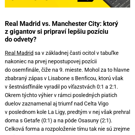
Real Madrid vs. Manchester City: ktorý
z gigantov si pripraví lepšiu pozíciu
do odvety?
Real Madrid
sa v základnej časti ocitol v tabuľke
nakoniec na prvej nepostupovej pozícii
do osemfinále, čiže na 9. mieste. Mohol za to hlavne
zbabraný zápas v Lisabone s Benficou, ktorú však
v šestnásťfinále vyradil po víťazstvách 0:1 a 2:1.
Okrem týchto výhier v rámci posledných piatich
duelov zaznamenal aj triumf nad Celta Vigo
v poslednom kole La Ligy, predtým v nej však prehral
doma s Getafe (0:1) a na pôde Osasuny (2:1).
Celková forma a rozpoloženie tímu tak nie sú zrejme