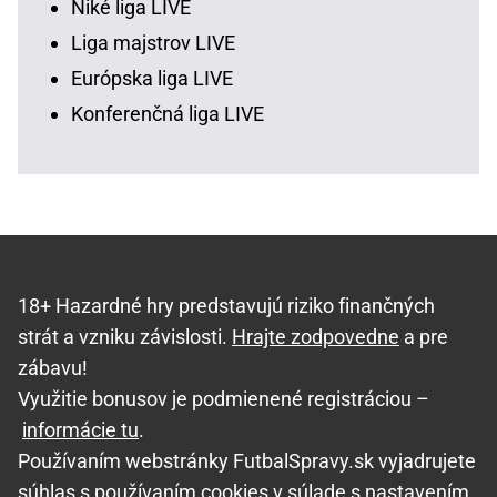
Niké liga LIVE
Liga majstrov LIVE
Európska liga LIVE
Konferenčná liga LIVE
18+ Hazardné hry predstavujú riziko finančných
strát a vzniku závislosti.
Hrajte zodpovedne
a pre
zábavu!
Využitie bonusov je podmienené registráciou –
informácie tu
.
Používaním webstránky FutbalSpravy.sk vyjadrujete
súhlas s používaním cookies v súlade s nastavením