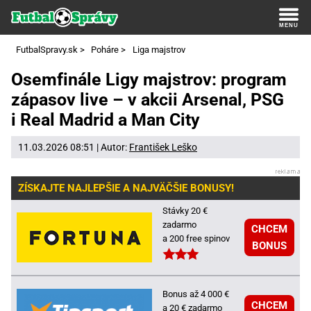
FutbalSpravy.sk
>
Poháre
>
Liga majstrov
Osemfinále Ligy majstrov: program
zápasov live – v akcii Arsenal, PSG
i Real Madrid a Man City
11.03.2026 08:51 | Autor:
František Leško
ZÍSKAJTE NAJLEPŠIE A NAJVÄČŠIE BONUSY!
Stávky 20 €
zadarmo
CHCEM
a 200 free spinov
BONUS
Bonus až 4 000 €
CHCEM
a 20 € zadarmo