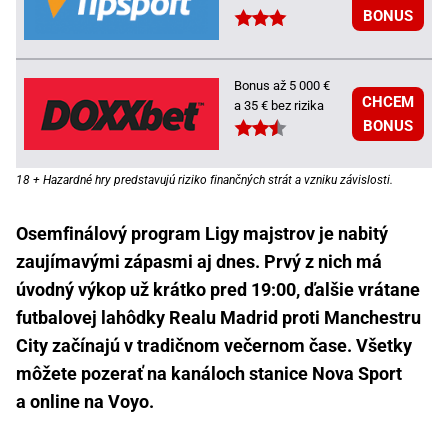
BONUS
Bonus až 5 000 €
CHCEM
a 35 € bez rizika
BONUS
18 + Hazardné hry predstavujú riziko finančných strát a vzniku závislosti.
Osemfinálový program Ligy majstrov je nabitý
zaujímavými zápasmi aj dnes. Prvý z nich má
úvodný výkop už krátko pred 19:00, ďalšie vrátane
futbalovej lahôdky Realu Madrid proti Manchestru
City začínajú v tradičnom večernom čase. Všetky
môžete pozerať na kanáloch stanice Nova Sport
a online na Voyo.