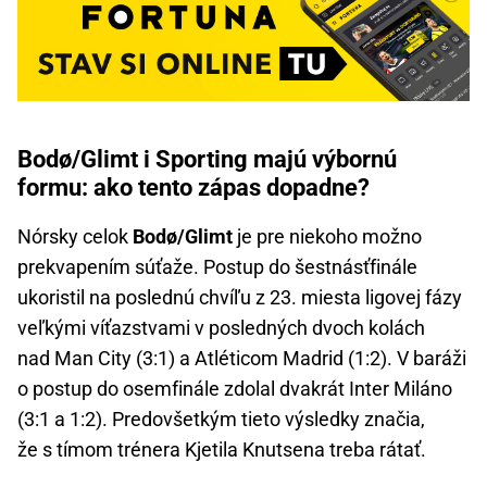
Bodø/Glimt i Sporting majú výbornú
formu: ako tento zápas dopadne?
Nórsky celok
Bodø/Glimt
je pre niekoho možno
prekvapením súťaže. Postup do šestnásťfinále
ukoristil na poslednú chvíľu z 23. miesta ligovej fázy
veľkými víťazstvami v posledných dvoch kolách
nad Man City (3:1) a Atléticom Madrid (1:2). V baráži
o postup do osemfinále zdolal dvakrát Inter Miláno
(3:1 a 1:2). Predovšetkým tieto výsledky značia,
že s tímom trénera Kjetila Knutsena treba rátať.