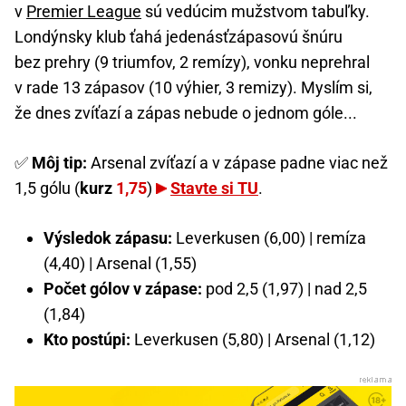
v
Premier League
sú vedúcim mužstvom tabuľky.
Londýnsky klub ťahá jedenásťzápasovú šnúru
bez prehry (9 triumfov, 2 remízy), vonku neprehral
v rade 13 zápasov (10 výhier, 3 remizy). Myslím si,
že dnes zvíťazí a zápas nebude o jednom góle...
✅
Môj tip:
Arsenal zvíťazí a v zápase padne viac než
1,5 gólu (
kurz
1,75
)
Stavte si TU
.
Výsledok zápasu:
Leverkusen (6,00) | remíza
(4,40) | Arsenal (1,55)
Počet gólov v zápase:
pod 2,5 (1,97) | nad 2,5
(1,84)
Kto postúpi:
Leverkusen (5,80) | Arsenal (1,12)