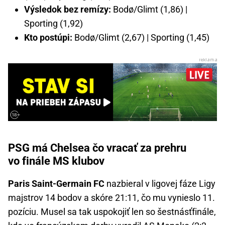
Výsledok bez remízy:
Bodø/Glimt (1,86) |
Sporting (1,92)
Kto postúpi:
Bodø/Glimt (2,67) | Sporting (1,45)
PSG má Chelsea čo vracať za prehru
vo finále MS klubov
Paris Saint-Germain FC
nazbieral v ligovej fáze Ligy
majstrov 14 bodov a skóre 21:11, čo mu vynieslo 11.
pozíciu. Musel sa tak uspokojiť len so šestnásťfinále,