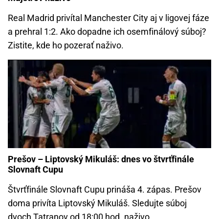
Real Madrid privítal Manchester City aj v ligovej fáze
a prehral 1:2. Ako dopadne ich osemfinálový súboj?
Zistite, kde ho pozerať naživo.
Prešov – Liptovský Mikuláš: dnes vo štvrťfinále
Slovnaft Cupu
Štvrťfinále Slovnaft Cupu prináša 4. zápas. Prešov
doma privíta Liptovský Mikuláš. Sledujte súboj
dvoch Tatranov od 18:00 hod. naživo.