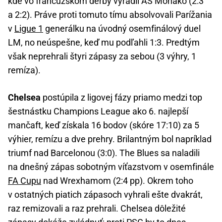
kde vo francúzskom derby vyradil AS Monako (2:3
a 2:2). Práve proti tomuto tímu absolvovali Parížania
v
Ligue 1
generálku na úvodný osemfinálový duel
LM, no neúspešne, keď mu podľahli 1:3. Predtým
však neprehrali štyri zápasy za sebou (3 výhry, 1
remíza).
Chelsea
postúpila z ligovej fázy priamo medzi top
šestnástku Champions League ako 6. najlepší
mančaft, keď získala 16 bodov (skóre 17:10) za 5
výhier, remízu a dve prehry. Brilantným bol napríklad
triumf nad Barcelonou (3:0). The Blues sa naladili
na dnešný zápas sobotným víťazstvom v osemfinále
FA Cupu
nad Wrexhamom (2:4 pp). Okrem toho
v ostatných piatich zápasoch vyhrali ešte dvakrát,
raz remizovali a raz prehrali. Chelsea dôležité