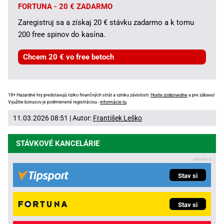
FORTUNA - 20 € ZADARMO
Zaregistruj sa a získaj 20 € stávku zadarmo a k tomu
200 free spinov do kasína.
Chcem 20 € vo free betoch
18+ Hazardné hry predstavujú riziko finančných strát a vzniku závislosti.
Hrajte zodpovedne
a pre zábavu!
Využitie bonusov je podmienené registráciou -
informácie tu
.
11.03.2026 08:51 | Autor:
František Leško
STÁVKOVÉ KANCELÁRIE
Stav si
Stav si