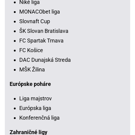
Niké liga
MONACObet liga
Slovnaft Cup
ŠK Slovan Bratislava
FC Spartak Trnava
FC Košice
DAC Dunajská Streda
MŠK Žilina
Európske poháre
Liga majstrov
Európska liga
Konferenčná liga
Zahraničné ligy