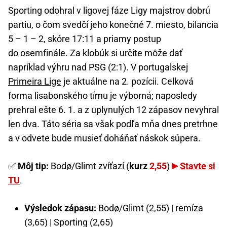
Sporting odohral v ligovej fáze Ligy majstrov dobrú
partiu, o čom svedčí jeho konečné 7. miesto, bilancia
5 – 1 – 2, skóre 17:11 a priamy postup
do osemfinále. Za klobúk si určite môže dať
napríklad výhru nad PSG (2:1). V portugalskej
Primeira Lige
je aktuálne na 2. pozícii. Celková
forma lisabonského tímu je výborná; naposledy
prehral ešte 6. 1. a z uplynulých 12 zápasov nevyhral
len dva. Táto séria sa však podľa mňa dnes pretrhne
a v odvete bude musieť doháňať náskok súpera.
✅
Môj tip:
Bodø/Glimt zvíťazí (
kurz
2,55
)
Stavte si
TU
.
Výsledok zápasu:
Bodø/Glimt (2,55) | remíza
(3,65) | Sporting (2,65)