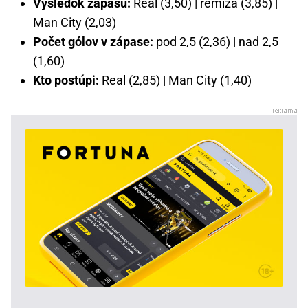
Výsledok zápasu:
Real (3,50) | remíza (3,85) |
Man City (2,03)
Počet gólov v zápase:
pod 2,5 (2,36) | nad 2,5
(1,60)
Kto postúpi:
Real (2,85) | Man City (1,40)