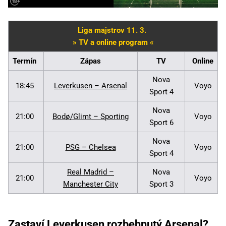
Liga majstrov 11. 3.
» TV a online program «
Termín
Zápas
TV
Online
Nova
18:45
Leverkusen – Arsenal
Voyo
Sport 4
Nova
21:00
Bodø/Glimt – Sporting
Voyo
Sport 6
Nova
21:00
PSG – Chelsea
Voyo
Sport 4
Real Madrid –
Nova
21:00
Voyo
Manchester City
Sport 3
Zastaví Leverkusen rozbehnutý Arsenal?