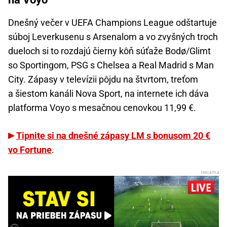
Dnešný večer v UEFA Champions League odštartuje
súboj Leverkusenu s Arsenalom a vo zvyšných troch
dueloch si to rozdajú čierny kôň súťaže Bodø/Glimt
so Sportingom, PSG s Chelsea a Real Madrid s Man
City. Zápasy v televízii pôjdu na štvrtom, treťom
a šiestom kanáli Nova Sport, na internete ich dáva
platforma Voyo s mesačnou cenovkou 11,99 €.
Tipnite si na dnešné zápasy LM s bonusom 20 €
vo Fortune
.