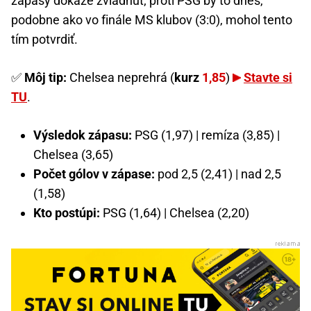
zápasy dokáže zvládnuť; proti PSG by to dnes,
podobne ako vo finále MS klubov (3:0), mohol tento
tím potvrdiť.
✅
Môj tip:
Chelsea neprehrá (
kurz
1,85
)
Stavte si
TU
.
Výsledok zápasu:
PSG (1,97) | remíza (3,85) |
Chelsea (3,65)
Počet gólov v zápase:
pod 2,5 (2,41) | nad 2,5
(1,58)
Kto postúpi:
PSG (1,64) | Chelsea (2,20)