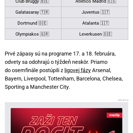
Club Bruggy 🇧🇪
Atlético Madrid 🇪🇸
Galatasaray 🇹🇷
Juventus 🇮🇹
Dortmund 🇩🇪
Atalanta 🇮🇹
Olympiakos 🇬🇷
Leverkusen 🇩🇪
Prvé zápasy sú na programe 17. a 18. februára,
odvety sa odohrajú o týždeň neskôr. Priamo
do osemfinále postúpili z
ligovej fázy
Arsenal,
Bayern, Liverpool, Tottenham, Barcelona, Chelsea,
Sporting a Manchester City.