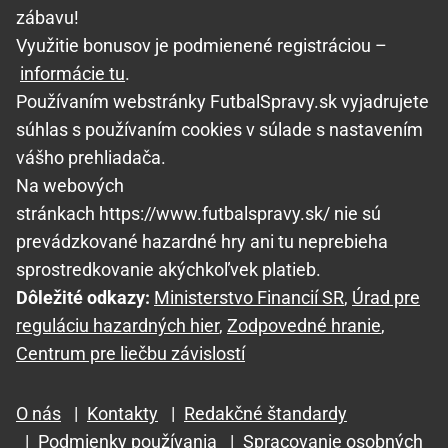
zábavu!
Využitie bonusov je podmienené registráciou –
informácie tu
.
Používaním webstránky FutbalSpravy.sk vyjadrujete
súhlas s používaním cookies v súlade s nastavením
vášho prehliadača.
Na webových
stránkach https://www.futbalspravy.sk/ nie sú
prevádzkované hazardné hry ani tu neprebieha
sprostredkovanie akýchkoľvek platieb.
Dôležité odkazy:
Ministerstvo Financií SR
,
Úrad pre
reguláciu hazardných hier
,
Zodpovedné hranie
,
Centrum pre liečbu závislostí
O nás
|
Kontakty
|
Redakčné štandardy
|
Podmienky používania
|
Spracovanie osobných