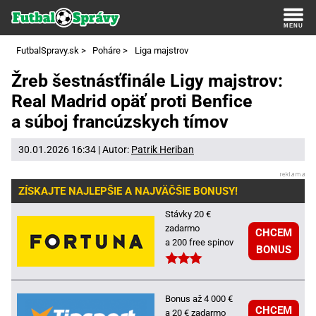
FutbalSpravy.sk
>
Poháre
>
Liga majstrov
Žreb šestnásťfinále Ligy majstrov:
Real Madrid opäť proti Benfice
a súboj francúzskych tímov
30.01.2026 16:34 | Autor:
Patrik Heriban
ZÍSKAJTE NAJLEPŠIE A NAJVÄČŠIE BONUSY!
Stávky 20 €
zadarmo
CHCEM
a 200 free spinov
BONUS
Bonus až 4 000 €
CHCEM
a 20 € zadarmo