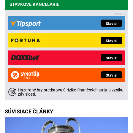
STÁVKOVÉ KANCELÁRIE
Stav si
Stav si
Stav si
Stav si
Hazardné hry predstavujú riziko finančných strát a vzniku
závislosti.
SÚVISIACE ČLÁNKY