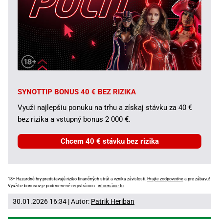
SYNOTTIP BONUS 40 € BEZ RIZIKA
Využi najlepšiu ponuku na trhu a získaj stávku za 40 €
bez rizika a vstupný bonus 2 000 €.
Chcem 40 € stávku bez rizika
18+ Hazardné hry predstavujú riziko finančných strát a vzniku závislosti.
Hrajte zodpovedne
a pre zábavu!
Využitie bonusov je podmienené registráciou -
informácie tu
.
30.01.2026 16:34 | Autor:
Patrik Heriban