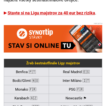
Stavte si na Ligu majstrov za 40 eur bez rizika
.
Žreb šestnásťfinále Ligy majstrov
Benfica 🇵🇹
Real Madrid 🇪🇸
Bodö/Glimt 🇳🇴
Inter Miláno 🇮🇹
Monako 🇫🇷
PSG 🇫🇷
Karabach 🇦🇿
Newcastle 🏴󠁧󠁢󠁥󠁮󠁧󠁿