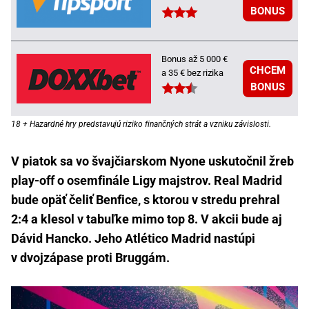
BONUS
Bonus až 5 000 €
CHCEM
a 35 € bez rizika
BONUS
18 + Hazardné hry predstavujú riziko finančných strát a vzniku závislosti.
V piatok sa vo švajčiarskom Nyone uskutočnil žreb
play-off o osemfinále Ligy majstrov. Real Madrid
bude opäť čeliť Benfice, s ktorou v stredu prehral
2:4 a klesol v tabuľke mimo top 8. V akcii bude aj
Dávid Hancko. Jeho Atlético Madrid nastúpi
v dvojzápase proti Bruggám.