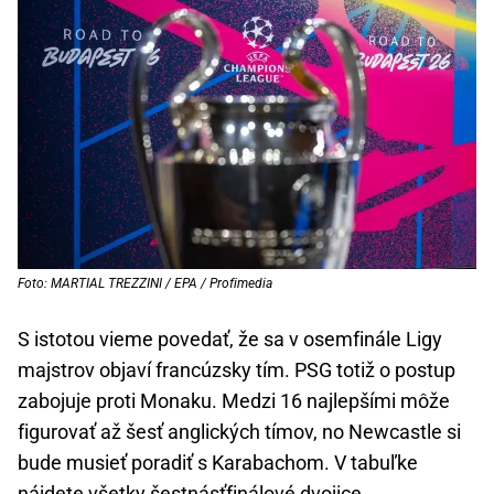
Foto: MARTIAL TREZZINI / EPA / Profimedia
S istotou vieme povedať, že sa v osemfinále Ligy
majstrov objaví francúzsky tím. PSG totiž o postup
zabojuje proti Monaku. Medzi 16 najlepšími môže
figurovať až šesť anglických tímov, no Newcastle si
bude musieť poradiť s Karabachom. V tabuľke
nájdete všetky šestnásťfinálové dvojice.