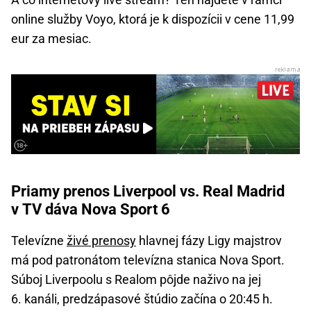
online služby Voyo, ktorá je k dispozícii v cene 11,99
eur za mesiac.
Priamy prenos Liverpool vs. Real Madrid
v TV dáva Nova Sport 6
Televízne
živé prenosy
hlavnej fázy Ligy majstrov
má pod patronátom televízna stanica Nova Sport.
Súboj Liverpoolu s Realom pôjde naživo na jej
6. kanáli, predzápasové štúdio začína o 20:45 h.