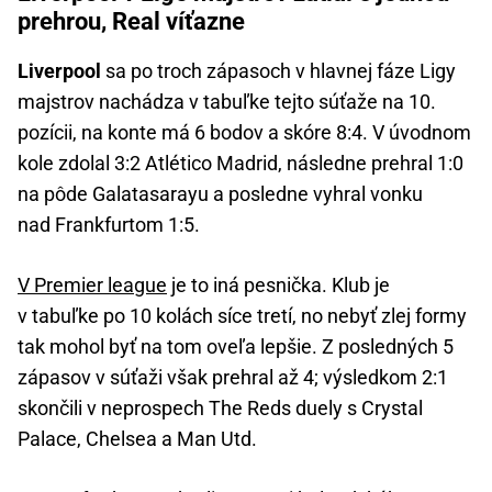
prehrou, Real víťazne
Liverpool
sa po troch zápasoch v hlavnej fáze Ligy
majstrov nachádza v tabuľke tejto súťaže na 10.
pozícii, na konte má 6 bodov a skóre 8:4. V úvodnom
kole zdolal 3:2 Atlético Madrid, následne prehral 1:0
na pôde Galatasarayu a posledne vyhral vonku
nad Frankfurtom 1:5.
V Premier league
je to iná pesnička. Klub je
v tabuľke po 10 kolách síce tretí, no nebyť zlej formy
tak mohol byť na tom oveľa lepšie. Z posledných 5
zápasov v súťaži však prehral až 4; výsledkom 2:1
skončili v neprospech The Reds duely s Crystal
Palace, Chelsea a Man Utd.