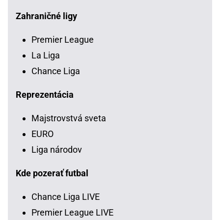
Zahraničné ligy
Premier League
La Liga
Chance Liga
Reprezentácia
Majstrovstvá sveta
EURO
Liga národov
Kde pozerať futbal
Chance Liga LIVE
Premier League LIVE