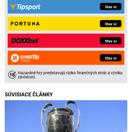
Stav si
Stav si
Stav si
Stav si
Hazardné hry predstavujú riziko finančných strát a vzniku
závislosti.
SÚVISIACE ČLÁNKY