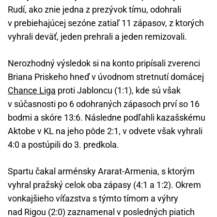
Rudí, ako znie jedna z prezývok tímu, odohrali
v prebiehajúcej sezóne zatiaľ 11 zápasov, z ktorých
vyhrali deväť, jeden prehrali a jeden remizovali.
Nerozhodný výsledok si na konto pripísali zverenci
Briana Priskeho hneď v úvodnom stretnutí domácej
Chance Liga
proti Jabloncu (1:1), kde sú však
v súčasnosti po 6 odohraných zápasoch prví so 16
bodmi a skóre 13:6. Následne podľahli kazašskému
Aktobe v KL na jeho pôde 2:1, v odvete však vyhrali
4:0 a postúpili do 3. predkola.
Spartu čakal arménsky Ararat-Armenia, s ktorým
vyhral pražský celok oba zápasy (4:1 a 1:2). Okrem
vonkajšieho víťazstva s týmto tímom a výhry
nad Rigou (2:0) zaznamenal v posledných piatich