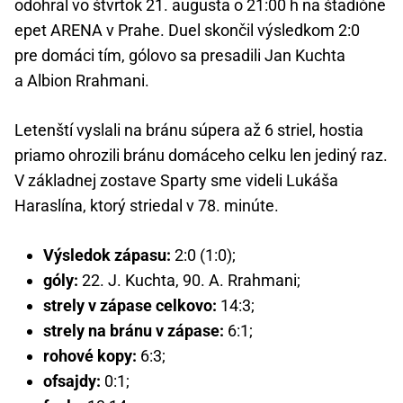
odohral vo štvrtok 21. augusta o 21:00 h na štadióne
epet ARENA v Prahe. Duel skončil výsledkom 2:0
pre domáci tím, gólovo sa presadili Jan Kuchta
a Albion Rrahmani.
Letenští vyslali na bránu súpera až 6 striel, hostia
priamo ohrozili bránu domáceho celku len jediný raz.
V základnej zostave Sparty sme videli Lukáša
Haraslína, ktorý striedal v 78. minúte.
Výsledok zápasu:
2:0 (1:0);
góly:
22. J. Kuchta, 90. A. Rrahmani;
strely v zápase celkovo:
14:3;
strely na bránu v zápase:
6:1;
rohové kopy:
6:3;
ofsajdy:
0:1;