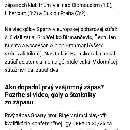
zápasoch klub triumfy aj nad Olomoucom (1:0),
Libercom (0:2) a Duklou Praha (3:2).
Najviac gólov Sparty v európskej pohárovej súťaži
č. 3 dali zatiaľ Srb
Veljko Birmančević
, Čech Jan
Kuchta a Kosovčan Albion Rrahmani (všetci
skórovali trikrát). Náš Lukáš Haraslín zaknihoval
zatiaľ asistenciu, no na gól stále čaká. V domácej
súťaži ich dal zatiaľ dva.
Ako dopadol prvý vzájomný zápas?
Pozrite si video, góly a štatistiky
zo zápasu
Prvý zápas Sparty proti Rige v rámci play-off
kvalifikácie Konferenčnej ligy UEFA 2025/26 sa