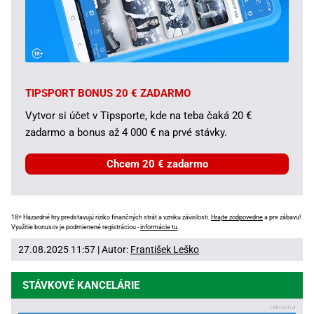
TIPSPORT BONUS 20 € ZADARMO
Vytvor si účet v Tipsporte, kde na teba čaká 20 €
zadarmo a bonus až 4 000 € na prvé stávky.
Chcem 20 € zadarmo
18+ Hazardné hry predstavujú riziko finančných strát a vzniku závislosti.
Hrajte zodpovedne
a pre zábavu!
Využitie bonusov je podmienené registráciou -
informácie tu
.
27.08.2025 11:57 | Autor:
František Leško
STÁVKOVÉ KANCELÁRIE