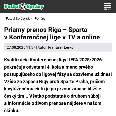
Futbal Správy.sk
>
Poháre
Priamy prenos Riga – Sparta
v Konferenčnej lige v TV a online
27.08.2025 11:57 | Autor:
František Leško
Kvalifikácia Konferenčnej ligy UEFA 2025/2026
pokračuje odvetami 4. kola a meno prvého
postupujúceho do ligovej fázy sa dozvieme už dnes!
Vzíde zo zápasu Rigy proti Sparte Praha, pričom
k vytúženému cieľu je po prvom zápase bližšie
český tím... Všetko podstatné o druhom súboji
a informácie o živom prenose nájdete v našom
článku.