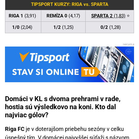
TIPSPORT KURZY: RIGA vs. SPARTA
RIGA 1
(3,91)
REMÍZA 0
(4,17)
SPARTA 2
(1,83)
⭐
1/0
(2,04)
1/2
(1,25)
0/2
(1,28)
Domáci v KL s dvoma prehrami v rade,
hostia sú výsledkovo na koni. Kto dal
najviac gólov?
Riga FC
je v doterajšom priebehu sezóny v celku
úspešný tím. V domácej najvyššej súťaži s názvom