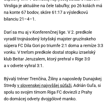
Virsliga je aktuálne na čele tabuľky; po 26 kolách má
na konte 67 bodov, skóre 61:17 a výsledkovú
bilanciu 21–4–1.
Darí sa mu aj v Konferenčnej lige. V 2. predkole
vyradil trojnásobný lotyšský majster gruzínskeho
súpera FC Dila Gori po triumfe 2:1 doma a remíze 3:3
vonku. V treťom predkole dostal stopku izraelský
klub Beitar Jeruzalem, ktorý prehral v Rige 3:0
a v odvete vyhral 3:1.
Bývalý tréner Trenčína, Žiliny a naposledy Dunajskej
Stredy
v slovenskej najvyššej súťaži
, Adrián Guľa, si
spolu so svojim tímom Riga FC doviezli z Prahy
do domácej odvety dvojgólové manko.