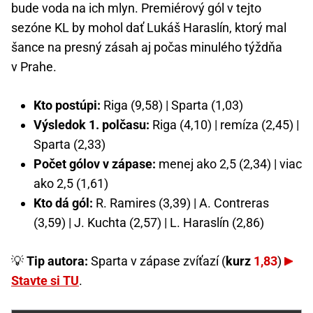
bude voda na ich mlyn. Premiérový gól v tejto
sezóne KL by mohol dať Lukáš Haraslín, ktorý mal
šance na presný zásah aj počas minulého týždňa
v Prahe.
Kto postúpi:
Riga (9,58) | Sparta (1,03)
Výsledok 1. polčasu:
Riga (4,10) | remíza (2,45) |
Sparta (2,33)
Počet gólov v zápase:
menej ako 2,5 (2,34) | viac
ako 2,5 (1,61)
Kto dá gól:
R. Ramires (3,39) | A. Contreras
(3,59) | J. Kuchta (2,57) | L. Haraslín (2,86)
💡
Tip autora:
Sparta v zápase zvíťazí (
kurz
1,83
)
Stavte si TU
.