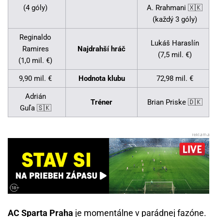
(4 góly)
A. Rrahmani 🇽🇰
(každý 3 góly)
Reginaldo
Lukáš Haraslín
Ramires
Najdrahší hráč
(7,5 mil. €)
(1,0 mil. €)
9,90 mil. €
Hodnota klubu
72,98 mil. €
Adrián
Tréner
Brian Priske 🇩🇰
Guľa 🇸🇰
AC Sparta Praha
je momentálne v parádnej fazóne.