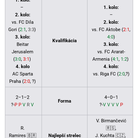
1. kolo:
–
1. kolo:
2. kolo:
–
vs. FC Dila
2. kolo:
Gori (
2:1
,
3:3
)
vs. FC Aktobe (
2:1
,
3. kolo:
4:0
)
Kvalifikácia
Beitar
3. kolo:
Jerusalem
vs. FC Ararat-
(
3:0
,
3:1
)
Armenia (
4:1
,
1:2
)
4. kolo
4. kolo:
AC Sparta
vs. Riga FC (
2:0
,?)
Praha (
2:0
, ?)
2–1–2
4–0–1
Forma
?-
P
-
P
-
V
-
R
-
V
?-
V
-
V
-
V
-
V
-
P
V. Birmančević
R.
🇷🇸,
Ramires 🇧🇷
Najlepší strelec
J. Kuchta 🇨🇿,