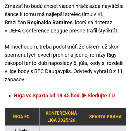
Zmazať ho budú chcieť viacerí hráči; azda najväčšie
šance k tomu má najlepší strelec tímu v KL,
Brazílčan
Reginaldo Ramires
, ktorý sa doteraz
v UEFA Conference League presne trafil štyrikrát.
Mimochodom, treba podotknúť, že okrem už skôr
spomenutých dvoch prehier a jednej remízy Rigy
zakopol tento klub naposledy 6. júla, kedy si rozdelil
v lige body s BFC Daugavpils. Odvtedy vyhral 8 z 11
zápasov.
Riga vs Sparta od 18:45 hod. ▶️ Sledujte TU
.
KONFERENČNÁ
RIGA FC
SPARTA PRAHA
LIGA 2025/26