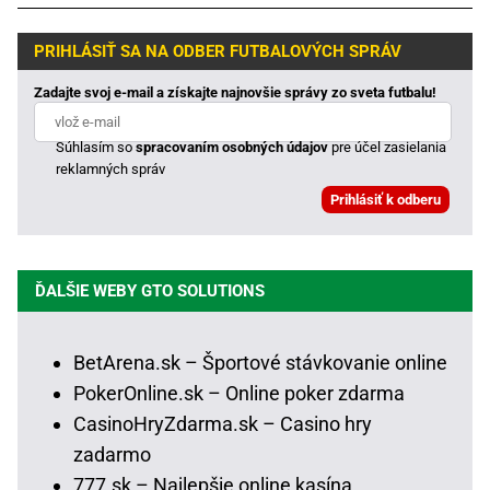
PRIHLÁSIŤ SA NA ODBER FUTBALOVÝCH SPRÁV
Zadajte svoj e-mail a získajte najnovšie správy zo sveta futbalu!
Súhlasím so
spracovaním osobných údajov
pre účel zasielania
reklamných správ
ĎALŠIE WEBY GTO SOLUTIONS
BetArena.sk – Športové stávkovanie online
PokerOnline.sk – Online poker zdarma
CasinoHryZdarma.sk – Casino hry
zadarmo
777.sk – Najlepšie online kasína