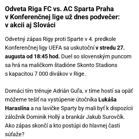
Odveta Riga FC vs. AC Sparta Praha
v Konferenčnej lige už dnes podvečer:
v akcii aj Slováci
Odvetný zápas Rigy proti Sparte v 4. predkole
Konferenčnej ligy UEFA sa uskutoční
v stredu 27.
augusta od 18:45 hod.
Duel so slovenským puncom
sa hrá na maličkom štadióne Skonto Stadions
s kapacitou 7 000 divákov v Rige.
Domáci tím trénuje Adrián Guľa, v tíme hostí sa opäť
môžeme tešiť na vystúpenie útočníka
Lukáša
Haraslína
a na lavičke Sparty by mali byť k dispozícii
záložník Dominik Hollý a brankár Jakub Surovčík.
Ako zápas skončí a kto postúpi do hlavnej časti
súťaže?