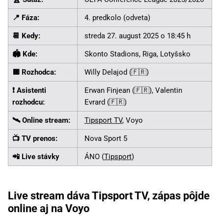
📍 Fáza:
4. predkolo (odveta)
📆 Kedy:
streda 27. august 2025 o 18:45 h
🏟️ Kde:
Skonto Stadions, Riga, Lotyšsko
🟨 Rozhodca:
Willy Delajod (🇫🇷)
❗ Asistenti
Erwan Finjean (🇫🇷), Valentin
rozhodcu:
Evrard (🇫🇷)
🛰️ Online stream:
Tipsport TV
, Voyo
📺 TV prenos:
Nova Sport 5
📲 Live stávky
ÁNO (
Tipsport
)
Live stream dáva Tipsport TV, zápas pôjde
online aj na Voyo