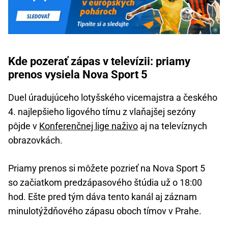
Kde pozerať zápas v televízii: priamy
prenos vysiela Nova Sport 5
Duel úradujúceho lotyšského vicemajstra a českého
4. najlepšieho ligového tímu z vlaňajšej sezóny
pôjde v
Konferenčnej lige naživo
aj na televíznych
obrazovkách.
Priamy prenos si môžete pozrieť na Nova Sport 5
so začiatkom predzápasového štúdia už o 18:00
hod. Ešte pred tým dáva tento kanál aj záznam
minulotýždňového zápasu oboch tímov v Prahe.