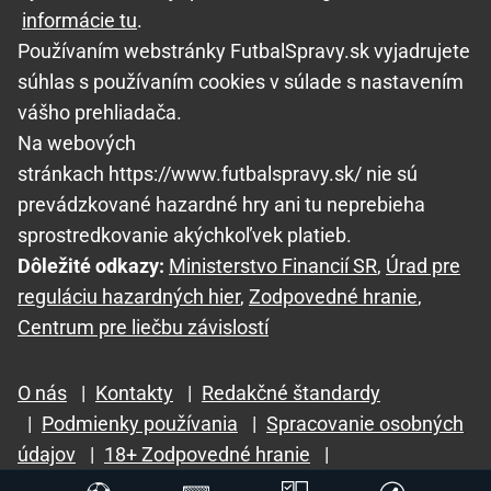
informácie tu
.
Používaním webstránky FutbalSpravy.sk vyjadrujete
súhlas s používaním cookies v súlade s nastavením
vášho prehliadača.
Na webových
stránkach https://www.futbalspravy.sk/ nie sú
prevádzkované hazardné hry ani tu neprebieha
sprostredkovanie akýchkoľvek platieb.
Dôležité odkazy:
Ministerstvo Financií SR
,
Úrad pre
reguláciu hazardných hier
,
Zodpovedné hranie
,
Centrum pre liečbu závislostí
O nás
|
Kontakty
|
Redakčné štandardy
|
Podmienky používania
|
Spracovanie osobných
údajov
|
18+ Zodpovedné hranie
|
GTO Solutions, s.r.o.