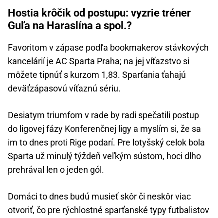
Hostia krôčik od postupu: vyzrie tréner
Guľa na Haraslína a spol.?
Favoritom v zápase podľa bookmakerov stávkových
kancelárií je AC Sparta Praha; na jej víťazstvo si
môžete tipnúť s kurzom 1,83. Sparťania ťahajú
deväťzápasovú víťaznú sériu.
Desiatym triumfom v rade by radi spečatili postup
do ligovej fázy Konferenčnej ligy a myslím si, že sa
im to dnes proti Rige podarí. Pre lotyšský celok bola
Sparta už minulý týždeň veľkým sústom, hoci dlho
prehrával len o jeden gól.
Domáci to dnes budú musieť skôr či neskôr viac
otvoriť, čo pre rýchlostné sparťanské typy futbalistov