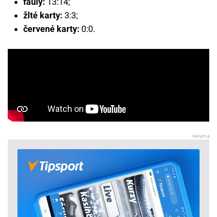
fauly:
13:14;
žlté karty:
3:3;
červené karty:
0:0.