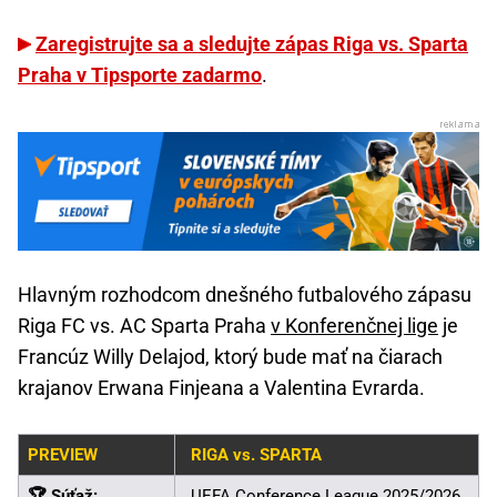
Zaregistrujte sa a sledujte zápas Riga vs. Sparta
Praha v Tipsporte zadarmo
.
Hlavným rozhodcom dnešného futbalového zápasu
Riga FC vs. AC Sparta Praha
v Konferenčnej lige
je
Francúz Willy Delajod, ktorý bude mať na čiarach
krajanov Erwana Finjeana a Valentina Evrarda.
PREVIEW
RIGA vs. SPARTA
🏆 Súťaž:
UEFA Conference League 2025/2026