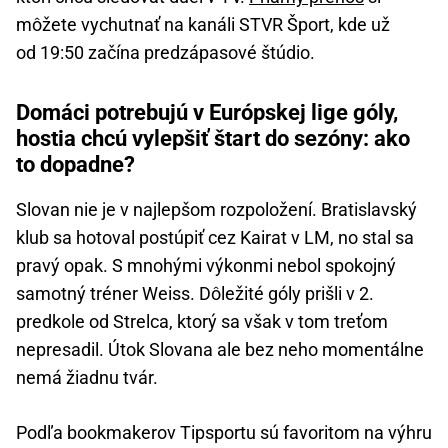
môžete vychutnať na kanáli STVR Šport, kde už
od 19:50 začína predzápasové štúdio.
Domáci potrebujú v Európskej lige góly,
hostia chcú vylepšiť štart do sezóny: ako
to dopadne?
Slovan nie je v najlepšom rozpoložení. Bratislavský
klub sa hotoval postúpiť cez Kairat v LM, no stal sa
pravý opak. S mnohými výkonmi nebol spokojný
samotný tréner Weiss. Dôležité góly prišli v 2.
predkole od Strelca, ktorý sa však v tom treťom
nepresadil. Útok Slovana ale bez neho momentálne
nemá žiadnu tvár.
Podľa bookmakerov Tipsportu sú favoritom na výhru