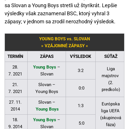
sa Slovan a Young Boys stretli už štyrikrát. Lepšie
výsledky však zaznamenal BSC, ktorý vyhral 3
zápasy; v jednom sa zrodil nerozhodný výsledok.
YOUNG BOYS vs. SLOVAN
» VZÁJOMNÉ ZÁPASY «
TERMÍN
ZÁPAS
VÝSLEDOK
SÚŤAŽ
28.
Young Boys
–
Liga
3:2
7. 2021
Slovan
majstrov
(2.
21.
Slovan –
0:0
predkolo)
7. 2021
Young Boys
27. 11.
Slovan –
Európska
1:3
2014
Young Boys
liga UEFA
(skupinová
18.
Young Boys
–
5:0
fáza)
9. 2014
Slovan