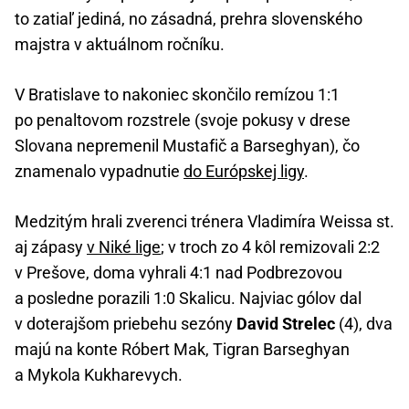
to zatiaľ jediná, no zásadná, prehra slovenského
majstra v aktuálnom ročníku.
V Bratislave to nakoniec skončilo remízou 1:1
po penaltovom rozstrele (svoje pokusy v drese
Slovana nepremenil Mustafič a Barseghyan), čo
znamenalo vypadnutie
do Európskej ligy
.
Medzitým hrali zverenci trénera Vladimíra Weissa st.
aj zápasy
v Niké lige
; v troch zo 4 kôl remizovali 2:2
v Prešove, doma vyhrali 4:1 nad Podbrezovou
a posledne porazili 1:0 Skalicu. Najviac gólov dal
v doterajšom priebehu sezóny
David Strelec
(4), dva
majú na konte Róbert Mak, Tigran Barseghyan
a Mykola Kukharevych.