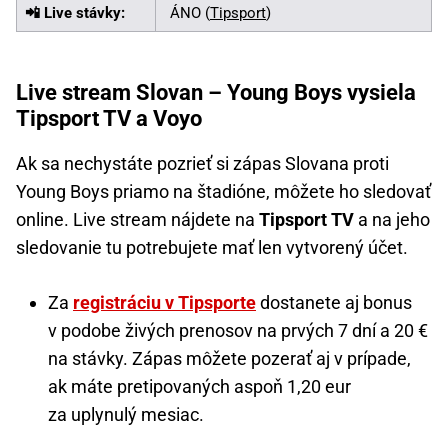
📲 Live stávky:
ÁNO (
Tipsport
)
Live stream Slovan – Young Boys vysiela
Tipsport TV a Voyo
Ak sa nechystáte pozrieť si zápas Slovana proti
Young Boys priamo na štadióne, môžete ho sledovať
online. Live stream nájdete na
Tipsport TV
a na jeho
sledovanie tu potrebujete mať len vytvorený účet.
Za
registráciu v Tipsporte
dostanete aj bonus
v podobe živých prenosov na prvých 7 dní a 20 €
na stávky. Zápas môžete pozerať aj v prípade,
ak máte pretipovaných aspoň 1,20 eur
za uplynulý mesiac.