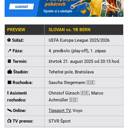
PREVIEW
SLOVAN vs. YB BERN
⚽ Súťaž:
UEFA Europa League 2025/2026
📍 Fáza:
4. predkolo (play-off), 1. zápas
📆 Termín:
štvrtok 21. august 2025 od 20:15 hod.
🏟️ Štadión:
Tehelné pole, Bratislava
🟨 Rozhodca:
Sascha Stegemann 🇩🇪
❗ Asistenti
Christof Günsch 🇩🇪, Marco
rozhodcu:
Achmüller 🇩🇪
🛰️ Online:
Tipsport TV
, Voyo
📺 TV prenos:
STVR Šport