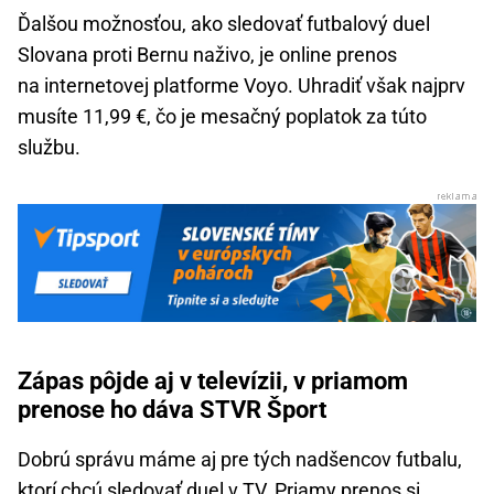
Ďalšou možnosťou, ako sledovať futbalový duel
Slovana proti Bernu naživo, je online prenos
na internetovej platforme Voyo. Uhradiť však najprv
musíte 11,99 €, čo je mesačný poplatok za túto
službu.
Zápas pôjde aj v televízii, v priamom
prenose ho dáva STVR Šport
Dobrú správu máme aj pre tých nadšencov futbalu,
ktorí chcú sledovať duel v TV.
Priamy prenos
si