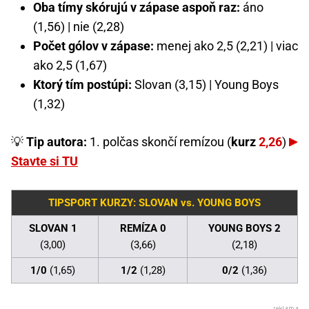
Oba tímy skórujú v zápase aspoň raz:
áno
(1,56) | nie (2,28)
Počet gólov v zápase:
menej ako 2,5 (2,21) | viac
ako 2,5 (1,67)
Ktorý tím postúpi:
Slovan (3,15) | Young Boys
(1,32)
💡
Tip autora:
1. polčas skončí remízou (
kurz
2,26
)
Stavte si TU
TIPSPORT KURZY: SLOVAN vs. YOUNG BOYS
SLOVAN 1
REMÍZA 0
YOUNG BOYS 2
(3,00)
(3,66)
(2,18)
1/0
(1,65)
1/2
(1,28)
0/2
(1,36)