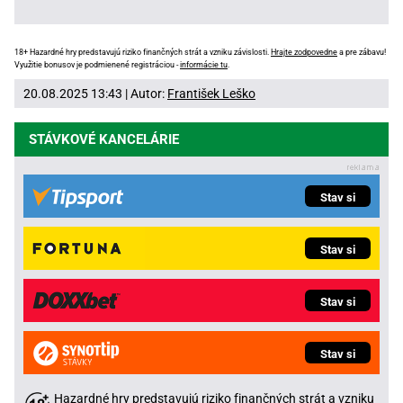
18+ Hazardné hry predstavujú riziko finančných strát a vzniku závislosti.
Hrajte zodpovedne
a pre zábavu!
Využitie bonusov je podmienené registráciou -
informácie tu
.
20.08.2025 13:43 | Autor:
František Leško
STÁVKOVÉ KANCELÁRIE
Stav si
Stav si
Stav si
Stav si
Hazardné hry predstavujú riziko finančných strát a vzniku