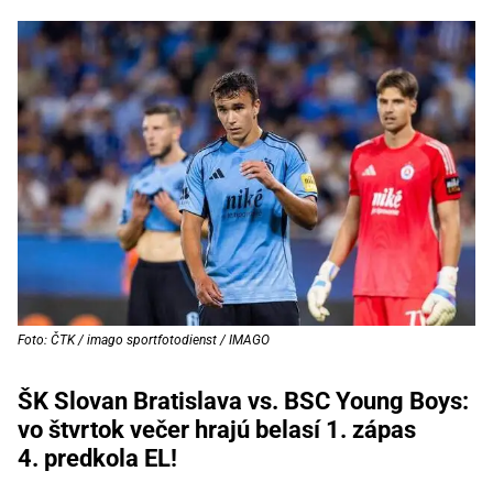
Foto: ČTK / imago sportfotodienst / IMAGO
ŠK Slovan Bratislava vs. BSC Young Boys:
vo štvrtok večer hrajú belasí 1. zápas
4. predkola EL!