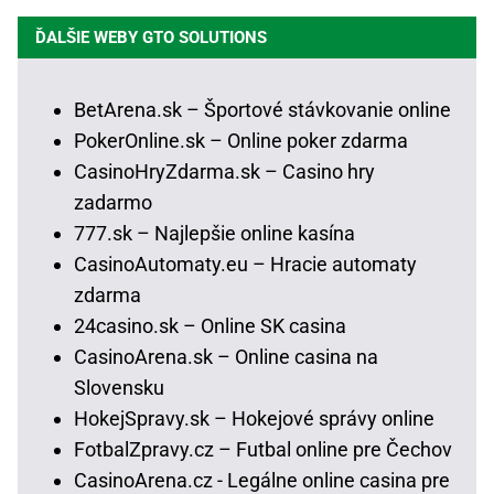
ĎALŠIE WEBY GTO SOLUTIONS
BetArena.sk – Športové stávkovanie online
PokerOnline.sk – Online poker zdarma
CasinoHryZdarma.sk – Casino hry
zadarmo
777.sk – Najlepšie online kasína
CasinoAutomaty.eu – Hracie automaty
zdarma
24casino.sk – Online SK casina
CasinoArena.sk – Online casina na
Slovensku
HokejSpravy.sk – Hokejové správy online
FotbalZpravy.cz – Futbal online pre Čechov
CasinoArena.cz - Legálne online casina pre