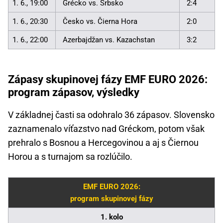
1. 6., 19:00
Grécko vs. Srbsko
2:4
1. 6., 20:30
Česko vs. Čierna Hora
2:0
1. 6., 22:00
Azerbajdžan vs. Kazachstan
3:2
Zápasy skupinovej fázy EMF EURO 2026:
program zápasov, výsledky
V základnej časti sa odohralo 36 zápasov. Slovensko
zaznamenalo víťazstvo nad Gréckom, potom však
prehralo s Bosnou a Hercegovinou a aj s Čiernou
Horou a s turnajom sa rozlúčilo.
EMF EURO 2026:
program skupinovej fázy
1. kolo