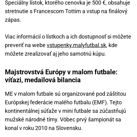
Špeciálny lístok, ktorého cenovka je 500 €, obsahuje
stretnutie s Francescom Tottim a vstup na finálový
zápas.
Viac informácií o lístkoch a ich dostupnosť si môžete
preveriť na webe
vstupenky.malyfutbal.sk
, kde
môžete zrealizovať aj jeho samotnú kúpu.
Majstrovstvá Európy v malom futbale:
víťazi, medailová bilancia
ME v malom futbale sú organizované pod záštitou
Európskej federácie malého futbalu (EMF). Tejto
kontinentálnej súťaže v mini futbale sa zúčastňujú
mužské národné tímy. Vôbec prvý šampionát sa
konal v roku 2010 na Slovensku.