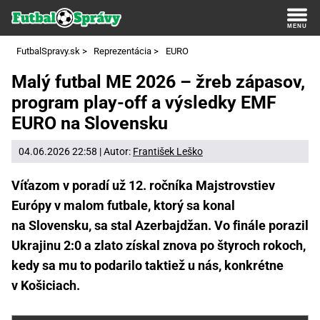
FutbalSpravy.sk
>
Reprezentácia
>
EURO
Malý futbal ME 2026 – žreb zápasov,
program play-off a výsledky EMF
EURO na Slovensku
04.06.2026 22:58 | Autor:
František Leško
Víťazom v poradí už 12. ročníka Majstrovstiev
Európy v malom futbale, ktorý sa konal
na Slovensku, sa stal Azerbajdžan. Vo finále porazil
Ukrajinu 2:0 a zlato získal znova po štyroch rokoch,
kedy sa mu to podarilo taktiež u nás, konkrétne
v Košiciach.