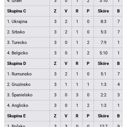
4. Izrael
3
0
1
2
3:10
1
Skupina C
Z
V
R
P
Skóre
B
1. Ukrajina
3
2
1
0
8:3
7
2. Srbsko
3
2
1
0
5:3
7
3. Turecko
3
0
1
2
7:9
1
4. Belgicko
3
0
1
2
5:10
1
Skupina D
Z
V
R
P
Skóre
B
1. Rumunsko
3
2
1
0
5:1
7
2. Gruzínsko
3
1
1
1
1:3
4
3. Španielsko
3
0
3
0
2:2
3
4. Anglicko
3
0
1
2
1:3
1
Skupina E
Z
V
R
P
Skóre
B
1. Poľsko
3
3
0
0
12:7
9