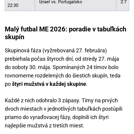
Izrael vs. Portugalsko
2:7
22:30
Malý futbal ME 2026: poradie v tabuľkách
skupín
Skupinová fáza (vyžrebovaná 27. februára)
prebiehala počas štyroch dní, od stredy 27. mája
do soboty 30. mája. Spomínaných 24 tímov bolo
rovnomerne rozdelených do šiestich skupín, teda
po
štyri mužstvá v každej skupine
.
Každé z nich odohralo 3 zápasy. Tímy na prvých
dvoch miestach v jednotlivých tabuľkách postúpili
priamo do vyraďovacej fázy, doplnili ich štyri
najlepšie mužstvá z tretích miest.