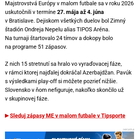
Majstrovstvá Európy v malom futbale sa v roku 2026
uskutočnili v termíne
27. mája až 4. júna
v Bratislave. Dejiskom všetkých duelov bol Zimný
štadión Ondreja Nepelu alias TIPOS Aréna.
Na turnaji štartovalo 24 tímov a dokopy bolo
na programe 51 zápasov.
Z nich 15 stretnutí sa hralo vo vyraďovacej fáze,
v rámci ktorej najďalej dokráčal Azerbajdžan. Pavúk
s výsledkami play-off si môžete pozrieť nižšie.
Slovensko v ňom nefiguruje, nakoľko skončilo už
v skupinovej fáze.
Sleduj zápasy ME v malom futbale v Tipsporte