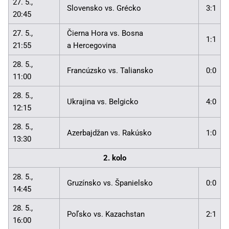
27. 5.,
Slovensko vs. Grécko
3:1
20:45
27. 5.,
Čierna Hora vs. Bosna
1:1
21:55
a Hercegovina
28. 5.,
Francúzsko vs. Taliansko
0:0
11:00
28. 5.,
Ukrajina vs. Belgicko
4:0
12:15
28. 5.,
Azerbajdžan vs. Rakúsko
1:0
13:30
2. kolo
28. 5.,
Gruzínsko vs. Španielsko
0:0
14:45
28. 5.,
Poľsko vs. Kazachstan
2:1
16:00