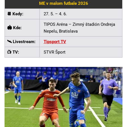
ME v malom futbale 2026
📆 Kedy:
27. 5. – 4. 6.
TIPOS Aréna – Zimný štadión Ondreja
🏟️ Kde:
Nepelu, Bratislava
🛰️ Livestream:
Tipsport TV
📺 TV:
STVR Šport