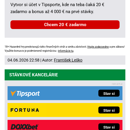
Vytvor si účet v Tipsporte, kde na teba čaká 20 €
zadarmo a bonus až 4 000 € na prvé stávky.
Chcem 20 € zadarmo
18+ Hazardné hry predstavujú riziko finančných strát a vzniku závislosti.
Hrajte zodpovedne
a pre zábavu!
Využitie bonusov je podmienené registráciou -
informácie tu
.
04.06.2026 22:58 | Autor:
František Leško
STÁVKOVÉ KANCELÁRIE
Stav si
Stav si
Stav si