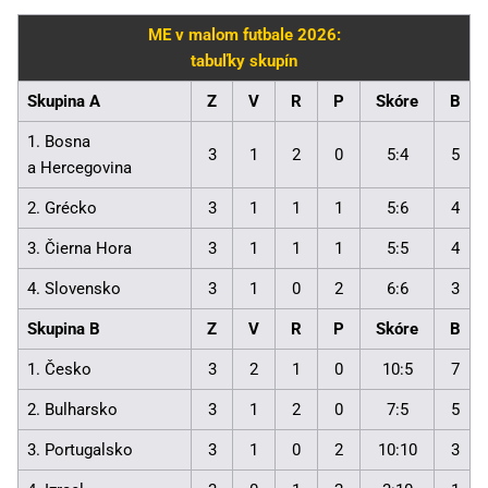
ME v malom futbale 2026:
tabuľky skupín
Skupina A
Z
V
R
P
Skóre
B
1. Bosna
3
1
2
0
5:4
5
a Hercegovina
2. Grécko
3
1
1
1
5:6
4
3. Čierna Hora
3
1
1
1
5:5
4
4. Slovensko
3
1
0
2
6:6
3
Skupina B
Z
V
R
P
Skóre
B
1. Česko
3
2
1
0
10:5
7
2. Bulharsko
3
1
2
0
7:5
5
3. Portugalsko
3
1
0
2
10:10
3