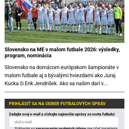
Slovensko na ME v malom futbale 2026: výsledky,
program, nominácia
Slovensko na domácom európskom šampionáte v
malom futbale aj s bývalými hviezdami ako Juraj
Kucka či Erik Jendrišek. Ako sa našim darí v...
PRIHLÁSIŤ SA NA ODBER FUTBALOVÝCH SPRÁV
Zadajte svoj e-mail a získajte najnovšie správy zo sveta futbalu!
Súhlasím so
spracovaním osobných údajov
pre účel zasielania