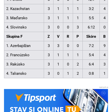
2. Kazachstan
3
1
1
1
3:2
4
3. Maďarsko
3
1
1
1
5:5
4
4. Slovinsko
3
0
0
3
6:12
0
Skupina F
Z
V
R
P
Skóre
B
1. Azerbajdžan
3
3
0
0
7:2
9
2. Francúzsko
3
1
1
1
5:4
4
3. Rakúsko
3
1
0
2
6:4
3
4. Taliansko
3
0
1
2
0:8
1