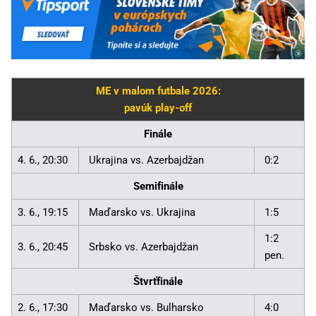
ME v malom futbale 2026:
pavúk play-off
Finále
4. 6., 20:30
Ukrajina vs. Azerbajdžan
0:2
Semifinále
3. 6., 19:15
Maďarsko vs. Ukrajina
1:5
1:2
3. 6., 20:45
Srbsko vs. Azerbajdžan
pen.
Štvrťfinále
2. 6., 17:30
Maďarsko vs. Bulharsko
4:0