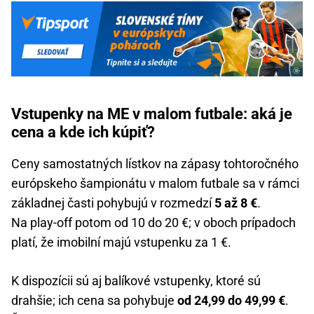
Vstupenky na ME v malom futbale: aká je
cena a kde ich kúpiť?
Ceny samostatných lístkov na zápasy tohtoročného
európskeho šampionátu v malom futbale sa v rámci
základnej časti pohybujú v rozmedzí
5 až 8 €
.
Na play-off potom od 10 do 20 €; v oboch prípadoch
platí, že imobilní majú vstupenku za 1 €.
K dispozícii sú aj balíkové vstupenky, ktoré sú
drahšie; ich cena sa pohybuje
od 24,99 do 49,99 €
.