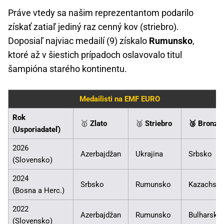
Práve vtedy sa našim reprezentantom podarilo
získať zatiaľ jediný raz cenný kov (striebro).
Doposiaľ najviac medailí (9) získalo
Rumunsko
,
ktoré až v šiestich prípadoch oslavovalo titul
šampióna starého kontinentu.
Medailisti na EMF EURO
Rok
🥇
Zlato
🥈
Striebro
🥉 Bronz
(Usporiadateľ)
2026
Azerbajdžan
Ukrajina
Srbsko
(Slovensko)
2024
Srbsko
Rumunsko
Kazachsta
(Bosna a Herc.)
2022
Azerbajdžan
Rumunsko
Bulharsko
(Slovensko)