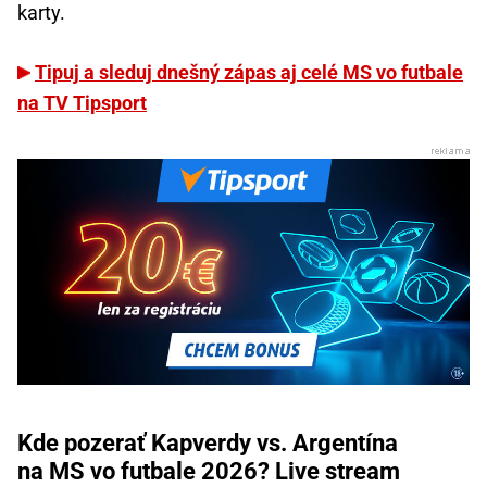
karty.
Tipuj a sleduj dnešný zápas aj celé MS vo futbale
na TV Tipsport
Kde pozerať Kapverdy vs. Argentína
na MS vo futbale 2026? Live stream