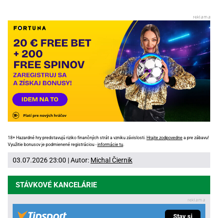
18+ Hazardné hry predstavujú riziko finančných strát a vzniku závislosti.
Hrajte zodpovedne
a pre zábavu!
Využitie bonusov je podmienené registráciou -
informácie tu
.
03.07.2026 23:00 | Autor:
Michal Čiernik
STÁVKOVÉ KANCELÁRIE
Stav si