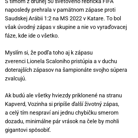
S tímom z druhej 50 svetového rebríčka FIFA
naposledy prehrala v pamätnom zápase proti
Saudskej Arábii 1:2 na MS 2022 v Katare. To bol
však úvodný zápas v skupine a nie vo vyraďovacej
fáze, kde ide o všetko.
Myslím si, že podľa toho aj k zápasu
zverenci Lionela Scaloniho pristúpia a v duchu
doterajších zápasov na šampionáte svojho súpera
zvalcujú.
Ak budú ale všetky hviezdy priklonené na stranu
Kapverd, Vozinha si pripíše ďalší životný zápas,
a celý tím nespraví ani jednu chybičku smerom
dozadu, minimálne pár vrások na čele by mohli
gigantovi spôsobiť.