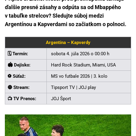
ďalšie presné zásahy a odpúta sa od Mbappého
v tabuľke strelcov? Sledujte súboj medzi
Argentínou a Kapverdami so začiatkom o polnoci.
Argentína – Kapverdy
🗓️ Termín:
sobota 4. júla 2026 o 00:00 h
🏟️ Dejisko:
Hard Rock Stadium, Miami, USA
⚽ Súťaž:
MS vo futbale 2026 | 3. kolo
🔴 Stream:
Tipsport TV | JOJ play
📺 TV Prenos:
JOJ Šport