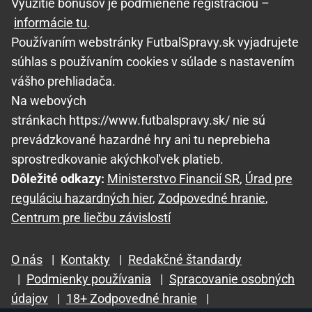
Využitie bonusov je podmienené registráciou –
informácie tu
.
Používaním webstránky FutbalSpravy.sk vyjadrujete
súhlas s používaním cookies v súlade s nastavením
vášho prehliadača.
Na webových
stránkach https://www.futbalspravy.sk/ nie sú
prevádzkované hazardné hry ani tu neprebieha
sprostredkovanie akýchkoľvek platieb.
Dôležité odkazy:
Ministerstvo Financií SR
,
Úrad pre
reguláciu hazardných hier
,
Zodpovedné hranie
,
Centrum pre liečbu závislostí
O nás
|
Kontakty
|
Redakčné štandardy
|
Podmienky používania
|
Spracovanie osobných
údajov
|
18+ Zodpovedné hranie
|