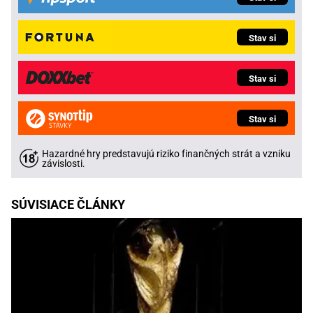
Stav si
Stav si
Stav si
Hazardné hry predstavujú riziko finančných strát a vzniku
závislosti.
SÚVISIACE ČLÁNKY