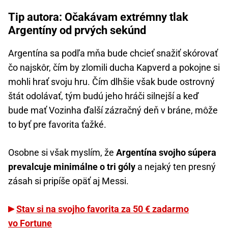
Tip autora: Očakávam extrémny tlak
Argentíny od prvých sekúnd
Argentína sa podľa mňa bude chcieť snažiť skórovať
čo najskôr, čím by zlomili ducha Kapverd a pokojne si
mohli hrať svoju hru. Čím dlhšie však bude ostrovný
štát odolávať, tým budú jeho hráči silnejší a keď
bude mať Vozinha ďalší zázračný deň v bráne, môže
to byť pre favorita ťažké.
Osobne si však myslím, že
Argentína svojho súpera
prevalcuje minimálne o tri góly
a nejaký ten presný
zásah si pripíše opäť aj Messi.
Stav si na svojho favorita za 50 € zadarmo
vo Fortune