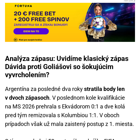
Analýza zápasu: Uvidíme klasický zápas
Dávida proti Goliášovi so šokujúcim
vyvrcholením?
Argentína za posledné dva roky
stratila body len
v dvoch zápasoch
. V poslednom kole kvalifikácie
na MS 2026 prehrala s Ekvádorom 0:1 a dve kolá
pred tým remizovala s Kolumbiou 1:1. V oboch
prípadoch však už mala zaistený postup z 1. miesta.