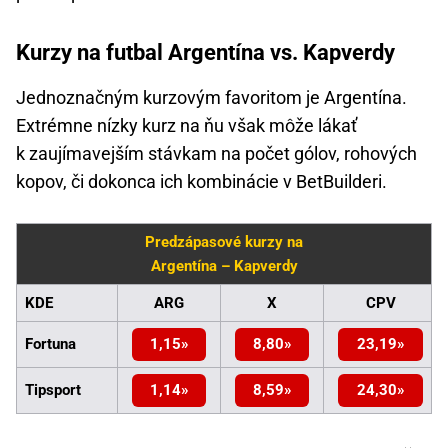
Kurzy na futbal Argentína vs. Kapverdy
Jednoznačným kurzovým favoritom je Argentína.
Extrémne nízky kurz na ňu však môže lákať
k zaujímavejším stávkam na počet gólov, rohových
kopov, či dokonca ich kombinácie v BetBuilderi.
Predzápasové kurzy na
Argentína – Kapverdy
KDE
ARG
X
CPV
Fortuna
1,15
8,80
23,19
Tipsport
1,14
8,59
24,30