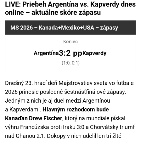
LIVE: Priebeh Argentína vs. Kapverdy dnes
online – aktuálne skóre zápasu
MS 2026 – Kanada+Mexiko+USA – zápasy
Koniec
3:2 pp
Argentína
Kapverdy
(1:0, 0:1)
Dnešný 23. hrací deň Majstrovstiev sveta vo futbale
2026 prinesie posledné šestnásťfinálové zápasy.
Jedným z nich je aj duel medzi Argentínou
a Kapverdami.
Hlavným rozhodcom bude
Kanaďan Drew Fischer
, ktorý na mundiale pískal
výhru Francúzska proti Iraku 3:0 a Chorvátsky triumf
nad Ghanou 2:1. Dokopy v nich udelil len tri žlté