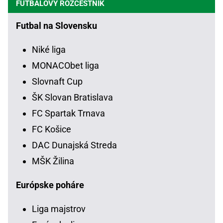
FUTBALOVÝ ROZCESTNÍK
Futbal na Slovensku
Niké liga
MONACObet liga
Slovnaft Cup
ŠK Slovan Bratislava
FC Spartak Trnava
FC Košice
DAC Dunajská Streda
MŠK Žilina
Európske poháre
Liga majstrov