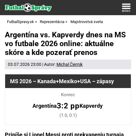
FutbalSpravy.sk
>
Reprezentácia
>
Majstrovstvá sveta
Argentína vs. Kapverdy dnes na MS
vo futbale 2026 online: aktuálne
skóre a kde pozerať prenos
03.07.2026 23:00 | Autor:
Michal Čiernik
MS 2026 – Kanada+Mexiko+USA – zápasy
Koniec
3:2 pp
Argentína
Kapverdy
(1:0, 0:1)
Pripíše si Lionel Messi proti prekvapeniu turnaja