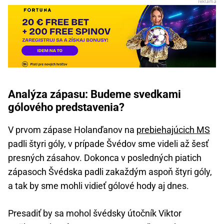
Analýza zápasu: Budeme svedkami
gólového predstavenia?
V prvom zápase Holanďanov na
prebiehajúcich MS
padli štyri góly, v prípade Švédov sme videli až šesť
presných zásahov. Dokonca v posledných piatich
zápasoch Švédska padli zakaždým aspoň štyri góly,
a tak by sme mohli vidieť gólové hody aj dnes.
Presadiť by sa mohol švédsky útočník Viktor