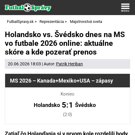
FutbalSpravy.sk
>
Reprezentácia
>
Majstrovstvá sveta
Holandsko vs. Švédsko dnes na MS
vo futbale 2026 online: aktuálne
skóre a kde pozerať prenos
20.06.2026 18:03 | Autor:
Patrik Heriban
MS 2026 – Kanada+Mexiko+USA – zápasy
Koniec
5:1
Holandsko
Švédsko
(2:0)
Zatiaľ čo Holanďania si v prvom kole rozdelili body