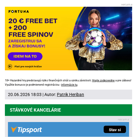
18+ Hazardné hry predstavujú riziko finančných strát a vzniku závislosti.
Hrajte zodpovedne
a pre zábavu!
Využitie bonusov je podmienené registráciou -
informácie tu
.
20.06.2026 18:03 | Autor:
Patrik Heriban
STÁVKOVÉ KANCELÁRIE
Stav si