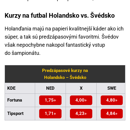
Kurzy na futbal Holandsko vs. Švédsko
Holanďania majú na papieri kvalitnejší káder ako ich
súper, a tak sú predzápasovými favoritmi. Švédov
však nepochybne nakopol fantastický vstup
do šampionátu.
Predzápasové kurzy na
Holandsko – Švédsko
KDE
NED
X
SWE
Fortuna
1,75
4,00
4,80
Tipsport
1,71
4,23
4,84