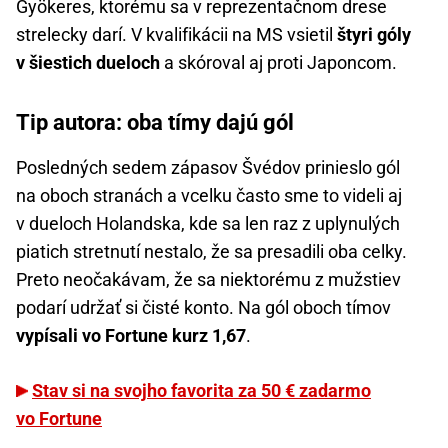
Gyökeres, ktorému sa v reprezentačnom drese
strelecky darí. V kvalifikácii na MS vsietil
štyri góly
v šiestich dueloch
a skóroval aj proti Japoncom.
Tip autora: oba tímy dajú gól
Posledných sedem zápasov Švédov prinieslo gól
na oboch stranách a vcelku často sme to videli aj
v dueloch Holandska, kde sa len raz z uplynulých
piatich stretnutí nestalo, že sa presadili oba celky.
Preto neočakávam, že sa niektorému z mužstiev
podarí udržať si čisté konto. Na gól oboch tímov
vypísali vo Fortune kurz 1,67
.
Stav si na svojho favorita za 50 € zadarmo
vo Fortune