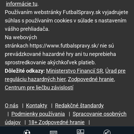
informácie tu
.
Používaním webstránky FutbalSpravy.sk vyjadrujete
súhlas s používaním cookies v súlade s nastavením
vášho prehliadača.
Na webových
stránkach https://www.futbalspravy.sk/ nie sú
prevádzkované hazardné hry ani tu neprebieha
sprostredkovanie akýchkoľvek platieb.
Dôležité odkazy:
Ministerstvo Financií SR
,
Úrad pre
reguláciu hazardných hier
,
Zodpovedné hranie
,
Centrum pre liečbu závislostí
O nás
|
Kontakty
|
Redakčné štandardy
|
Podmienky používania
|
Spracovanie osobných
údajov
|
18+ Zodpovedné hranie
|
GTO Solutions, s.r.o.