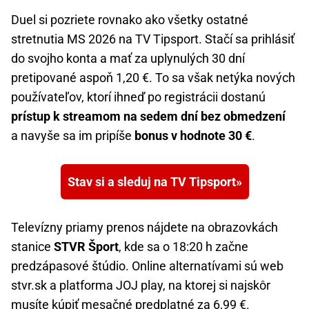
Duel si pozriete rovnako ako všetky ostatné
stretnutia MS 2026 na TV Tipsport. Stačí sa prihlásiť
do svojho konta a mať za uplynulých 30 dní
pretipované aspoň 1,20 €. To sa však netýka nových
používateľov, ktorí ihneď po registrácii dostanú
prístup k streamom na sedem dní bez obmedzení
a navyše sa im pripíše
bonus v hodnote 30 €
.
Stav si a sleduj na TV Tipsport
Televízny priamy prenos nájdete na obrazovkách
stanice
STVR Šport
, kde sa o 18:20 h začne
predzápasové štúdio. Online alternatívami sú web
stvr.sk a platforma JOJ play, na ktorej si najskôr
musíte kúpiť mesačné predplatné za 6,99 €.