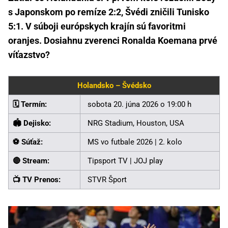
s Japonskom po remíze 2:2, Švédi zničili Tunisko
5:1. V súboji európskych krajín sú favoritmi
oranjes. Dosiahnu zverenci Ronalda Koemana prvé
víťazstvo?
Holandsko – Švédsko
🗓️ Termín:
sobota 20. júna 2026 o 19:00 h
🏟️ Dejisko:
NRG Stadium, Houston, USA
⚽ Súťaž:
MS vo futbale 2026 | 2. kolo
🔴 Stream:
Tipsport TV | JOJ play
📺 TV Prenos:
STVR Šport