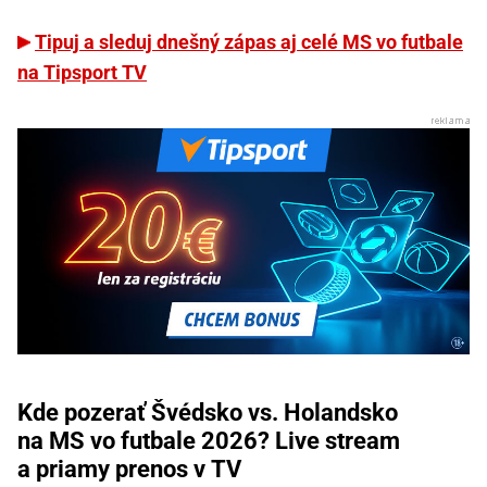
Tipuj a sleduj dnešný zápas aj celé MS vo futbale
na Tipsport TV
Kde pozerať Švédsko vs. Holandsko
na MS vo futbale 2026? Live stream
a priamy prenos v TV