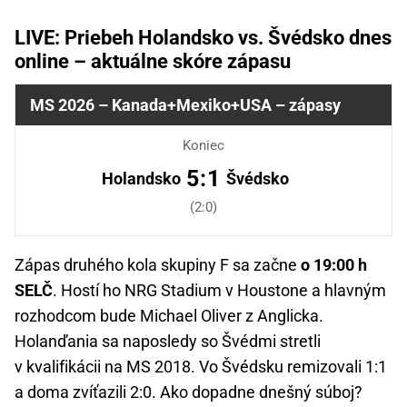
LIVE: Priebeh Holandsko vs. Švédsko dnes
online – aktuálne skóre zápasu
MS 2026 – Kanada+Mexiko+USA – zápasy
Koniec
5:1
Holandsko
Švédsko
(2:0)
Zápas druhého kola skupiny F sa začne
o 19:00 h
SELČ
. Hostí ho NRG Stadium v Houstone a hlavným
rozhodcom bude Michael Oliver z Anglicka.
Holanďania sa naposledy so Švédmi stretli
v kvalifikácii na MS 2018. Vo Švédsku remizovali 1:1
a doma zvíťazili 2:0. Ako dopadne dnešný súboj?