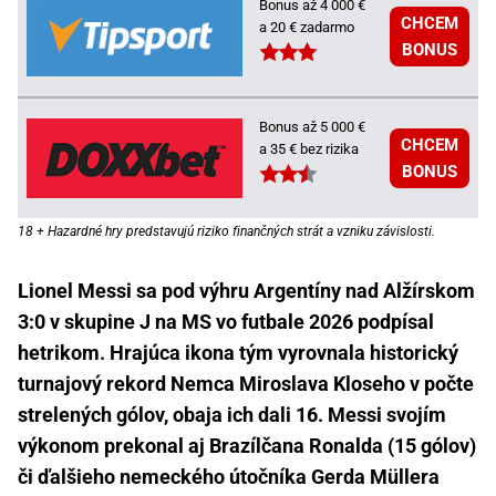
Bonus až 4 000 €
CHCEM
a 20 € zadarmo
BONUS
Bonus až 5 000 €
CHCEM
a 35 € bez rizika
BONUS
18 + Hazardné hry predstavujú riziko finančných strát a vzniku závislosti.
Lionel Messi sa pod výhru Argentíny nad Alžírskom
3:0 v skupine J na MS vo futbale 2026 podpísal
hetrikom. Hrajúca ikona tým vyrovnala historický
turnajový rekord Nemca Miroslava Kloseho v počte
strelených gólov, obaja ich dali 16. Messi svojím
výkonom prekonal aj Brazílčana Ronalda (15 gólov)
či ďalšieho nemeckého útočníka Gerda Müllera