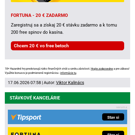
FORTUNA - 20 € ZADARMO
Zaregistruj sa a získaj 20 € stávku zadarmo a k tomu
200 free spinov do kasína.
Chcem 20 € vo free betoch
18+ Hazardné hry predstavujú riziko finančných strát a vzniku závislosti.
Hrajte zodpovedne
a pre zábavu!
Využitie bonusov je podmienené registráciou -
informácie tu
.
17.06.2026 07:58 | Autor:
Viktor Kalinács
STÁVKOVÉ KANCELÁRIE
Stav si
Stav si