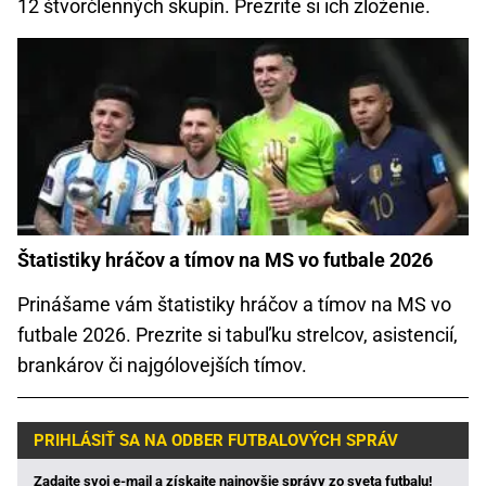
12 štvorčlenných skupín. Prezrite si ich zloženie.
Štatistiky hráčov a tímov na MS vo futbale 2026
Prinášame vám štatistiky hráčov a tímov na MS vo
futbale 2026. Prezrite si tabuľku strelcov, asistencií,
brankárov či najgólovejších tímov.
PRIHLÁSIŤ SA NA ODBER FUTBALOVÝCH SPRÁV
Zadajte svoj e-mail a získajte najnovšie správy zo sveta futbalu!