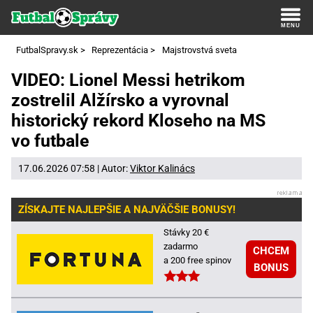
FutbalSpravy.sk
>
Reprezentácia
>
Majstrovstvá sveta
VIDEO: Lionel Messi hetrikom
zostrelil Alžírsko a vyrovnal
historický rekord Kloseho na MS
vo futbale
17.06.2026 07:58 | Autor:
Viktor Kalinács
ZÍSKAJTE NAJLEPŠIE A NAJVÄČŠIE BONUSY!
Stávky 20 €
zadarmo
CHCEM
a 200 free spinov
BONUS