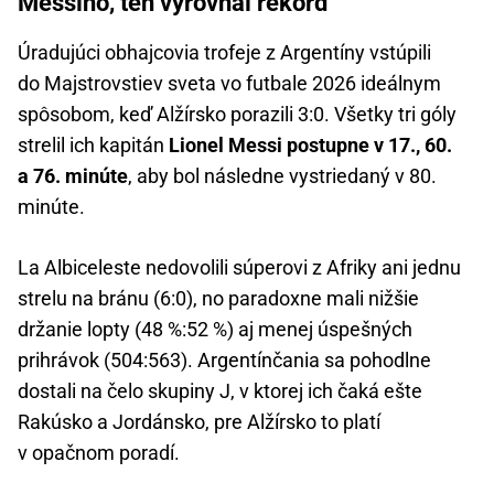
Messiho, ten vyrovnal rekord
Úradujúci obhajcovia trofeje z Argentíny vstúpili
do Majstrovstiev sveta vo futbale 2026 ideálnym
spôsobom, keď Alžírsko porazili 3:0. Všetky tri góly
strelil ich kapitán
Lionel Messi postupne v 17., 60.
a 76. minúte
, aby bol následne vystriedaný v 80.
minúte.
La Albiceleste nedovolili súperovi z Afriky ani jednu
strelu na bránu (6:0), no paradoxne mali nižšie
držanie lopty (48 %:52 %) aj menej úspešných
prihrávok (504:563). Argentínčania sa pohodlne
dostali na čelo skupiny J, v ktorej ich čaká ešte
Rakúsko a Jordánsko, pre Alžírsko to platí
v opačnom poradí.