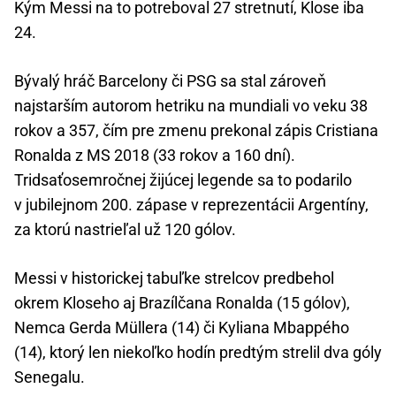
Kým Messi na to potreboval 27 stretnutí, Klose iba
24.
Bývalý hráč Barcelony či PSG sa stal zároveň
najstarším autorom hetriku na mundiali vo veku 38
rokov a 357, čím pre zmenu prekonal zápis Cristiana
Ronalda z MS 2018 (33 rokov a 160 dní).
Tridsaťosemročnej žijúcej legende sa to podarilo
v jubilejnom 200. zápase v reprezentácii Argentíny,
za ktorú nastrieľal už 120 gólov.
Messi v historickej tabuľke strelcov predbehol
okrem Kloseho aj Brazílčana Ronalda (15 gólov),
Nemca Gerda Müllera (14) či Kyliana Mbappého
(14), ktorý len niekoľko hodín predtým strelil dva góly
Senegalu.