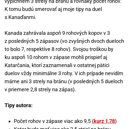
vypichnem 3 strely na bránu a rovnaký počet rohov.
K tomu budú smerovať aj moje tipy na duel
s Kanaďanmi.
Kanada zahrávala aspoň 9 rohových kopov v 3
z posledných 5 zápasov (vo zvyšných dvoch dueloch
to bolo 7, respektíve 8 rohov). Svojou troškou by
ku aspoň 10 rohom v zápase mohli prispieť aj
Katarčania, ktorí zaznamenali v ostatnej pätici
duelov vždy minimálne 3 rohy. V ich prípade nevidím
márne ani 3 strely na bránu (v posledných 5 dueloch
v priemere 2,8 strely na zápas).
Tipy autora:
Počet rohov v zápase viac ako 9,5 (
kurz 1,78
)