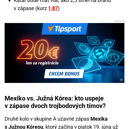
Katar bude mať viac ako 2,5 striel na bránu
v zápase (kurz
1,87
)
Mexiko vs. Južná Kórea: kto uspeje
v zápase dvoch trojbodových tímov?
Druhé kolo v skupine A uzavrie zápas
Mexika
s Južnou Kóreou
, ktorý začína v piatok 19. júna už