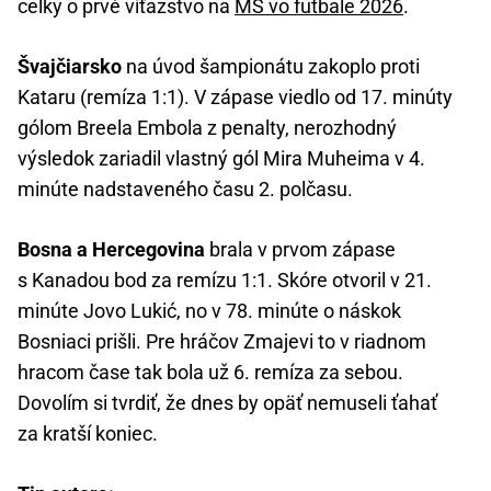
celky o prvé víťazstvo na
MS vo futbale 2026
.
Švajčiarsko
na úvod šampionátu zakoplo proti
Kataru (remíza 1:1). V zápase viedlo od 17. minúty
gólom Breela Embola z penalty, nerozhodný
výsledok zariadil vlastný gól Mira Muheima v 4.
minúte nadstaveného času 2. polčasu.
Bosna a Hercegovina
brala v prvom zápase
s Kanadou bod za remízu 1:1. Skóre otvoril v 21.
minúte Jovo Lukić, no v 78. minúte o náskok
Bosniaci prišli. Pre hráčov Zmajevi to v riadnom
hracom čase tak bola už 6. remíza za sebou.
Dovolím si tvrdiť, že dnes by opäť nemuseli ťahať
za kratší koniec.