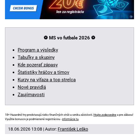
⚽ MS vo futbale 2026
⚽
Program a výsledky
Tabuľky a skupiny
Kde pozerať zápasy
Štatistiky hráčov a tímov
Kurzy na víťaza a top strelca
Nové pravidlá
Zaujímavosti
18+ Hazardné hry predstavujú riziko finančných strát a vzniku závislosti.
Hrajte zodpovedne
a pre zábavu!
Využitie bonusov je podmienené registráciou -
informácie tu
.
18.06.2026 13:08 | Autor:
František Leško