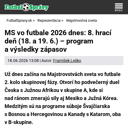
FutbalSpravy.sk
>
Reprezentácia
>
Majstrovstvá sveta
MS vo futbale 2026 dnes: 8. hrací
deň (18. a 19. 6.) – program
a výsledky zápasov
18.06.2026 13:08 | Autor:
František Leško
Už dnes začína na Majstrovstvách sveta vo futbale
2. kolo skupinovej fázy. Otvorí ho podvečerný duel
Česka s Južnou Afrikou v skupine A, kde si
nad ránom zmerajú sily aj Mexiko a Južná Kórea.
Medzitým sú na programe súboje Švajčiarska
s Bosnou a Hercegovinou a Kanady s Katarom, oba
v B-skupine.