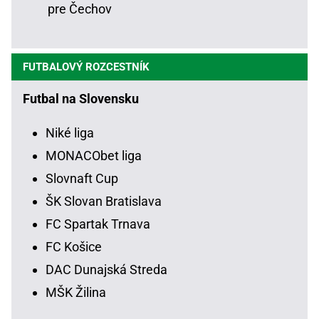
pre Čechov
FUTBALOVÝ ROZCESTNÍK
Futbal na Slovensku
Niké liga
MONACObet liga
Slovnaft Cup
ŠK Slovan Bratislava
FC Spartak Trnava
FC Košice
DAC Dunajská Streda
MŠK Žilina