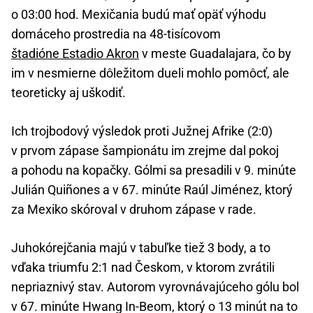
o 03:00 hod. Mexičania budú mať opäť výhodu
domáceho prostredia na 48-tisícovom
štadióne Estadio Akron
v meste Guadalajara, čo by
im v nesmierne dôležitom dueli mohlo pomôcť, ale
teoreticky aj uškodiť.
Ich trojbodový výsledok proti Južnej Afrike (2:0)
v prvom zápase šampionátu im zrejme dal pokoj
a pohodu na kopačky. Gólmi sa presadili v 9. minúte
Julián Quiñones a v 67. minúte Raúl Jiménez, ktorý
za Mexiko skóroval v druhom zápase v rade.
Juhokórejčania majú v tabuľke tiež 3 body, a to
vďaka triumfu 2:1 nad Českom, v ktorom zvrátili
nepriaznivý stav. Autorom vyrovnávajúceho gólu bol
v 67. minúte Hwang In-Beom, ktorý o 13 minút na to