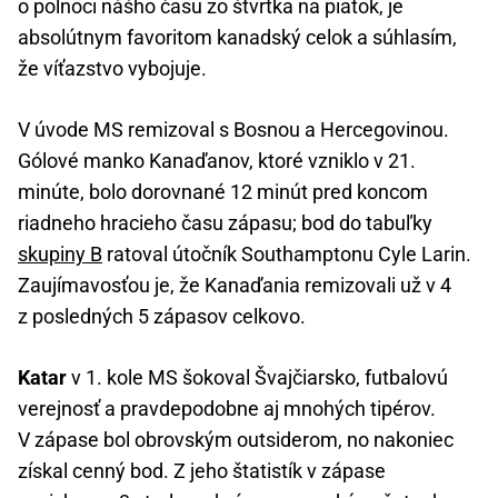
o polnoci nášho času zo štvrtka na piatok, je
absolútnym favoritom kanadský celok a súhlasím,
že víťazstvo vybojuje.
V úvode MS remizoval s Bosnou a Hercegovinou.
Gólové manko Kanaďanov, ktoré vzniklo v 21.
minúte, bolo dorovnané 12 minút pred koncom
riadneho hracieho času zápasu; bod do tabuľky
skupiny B
ratoval útočník Southamptonu Cyle Larin.
Zaujímavosťou je, že Kanaďania remizovali už v 4
z posledných 5 zápasov celkovo.
Katar
v 1. kole MS šokoval Švajčiarsko, futbalovú
verejnosť a pravdepodobne aj mnohých tipérov.
V zápase bol obrovským outsiderom, no nakoniec
získal cenný bod. Z jeho štatistík v zápase