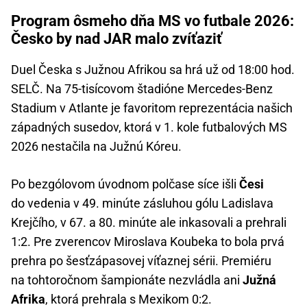
Program ôsmeho dňa MS vo futbale 2026:
Česko by nad JAR malo zvíťaziť
Duel Česka s Južnou Afrikou sa hrá už od 18:00 hod.
SELČ. Na 75-tisícovom štadióne Mercedes-Benz
Stadium v Atlante je favoritom reprezentácia našich
západných susedov, ktorá v 1. kole futbalových MS
2026 nestačila na Južnú Kóreu.
Po bezgólovom úvodnom polčase síce išli
Česi
do vedenia v 49. minúte zásluhou gólu Ladislava
Krejčího, v 67. a 80. minúte ale inkasovali a prehrali
1:2. Pre zverencov Miroslava Koubeka to bola prvá
prehra po šesťzápasovej víťaznej sérii. Premiéru
na tohtoročnom šampionáte nezvládla ani
Južná
Afrika
, ktorá prehrala s Mexikom 0:2.