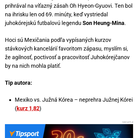
prihrával na víťazný zásah Oh Hyeon-Gyuovi. Ten bol
na ihrisku len od 69. minúty, keď vystriedal
juhokórejskú futbalovú legendu
Son Heung-Mina
.
Hoci sú Mexičania podľa vypísaných kurzov
stávkových kancelárií favoritom zápasu, myslím si,
že agilnosť, poctivosť a pracovitosť Juhokórejčanov
by na nich mohla platiť.
Tip autora:
Mexiko vs. Južná Kórea – neprehra Južnej Kórei
(
kurz 1,82
)