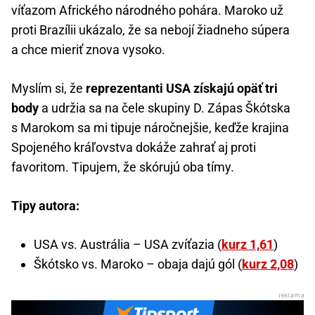
víťazom Afrického národného pohára. Maroko už
proti Brazílii ukázalo, že sa nebojí žiadneho súpera
a chce mieriť znova vysoko.
Myslím si, že
reprezentanti USA získajú opäť tri
body
a udržia sa na čele skupiny D. Zápas Škótska
s Marokom sa mi tipuje náročnejšie, keďže krajina
Spojeného kráľovstva dokáže zahrať aj proti
favoritom. Tipujem, že skórujú oba tímy.
Tipy autora:
USA vs. Austrália – USA zvíťazia (
kurz 1,61
)
Škótsko vs. Maroko – obaja dajú gól (
kurz 2,08
)