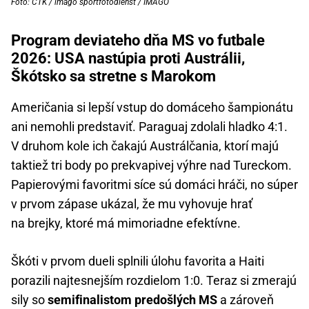
Foto: ČTK / imago sportfotodienst / IMAGO
Program deviateho dňa MS vo futbale
2026: USA nastúpia proti Austrálii,
Škótsko sa stretne s Marokom
Američania si lepší vstup do domáceho šampionátu
ani nemohli predstaviť. Paraguaj zdolali hladko 4:1.
V druhom kole ich čakajú Austrálčania, ktorí majú
taktiež tri body po prekvapivej výhre nad Tureckom.
Papierovými favoritmi síce sú domáci hráči, no súper
v prvom zápase ukázal, že mu vyhovuje hrať
na brejky, ktoré má mimoriadne efektívne.
Škóti v prvom dueli splnili úlohu favorita a Haiti
porazili najtesnejším rozdielom 1:0. Teraz si zmerajú
sily so
semifinalistom predošlých MS
a zároveň