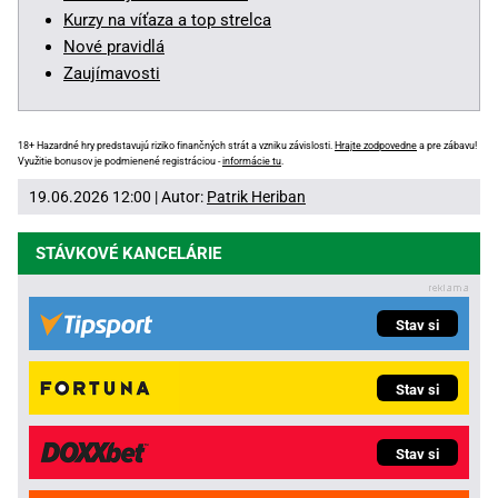
Kurzy na víťaza a top strelca
Nové pravidlá
Zaujímavosti
18+ Hazardné hry predstavujú riziko finančných strát a vzniku závislosti.
Hrajte zodpovedne
a pre zábavu!
Využitie bonusov je podmienené registráciou -
informácie tu
.
19.06.2026 12:00 | Autor:
Patrik Heriban
STÁVKOVÉ KANCELÁRIE
Stav si
Stav si
Stav si