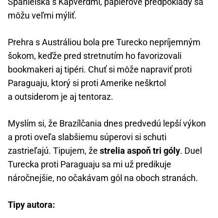
Španielska s Kapverdmi, papierové predpoklady sa
môžu veľmi mýliť.
Prehra s Austráliou bola pre Turecko nepríjemným
šokom, keďže pred stretnutím ho favorizovali
bookmakeri aj tipéri. Chuť si môže napraviť proti
Paraguaju, ktorý si proti Amerike neškrtol
a outsiderom je aj tentoraz.
Myslím si, že Brazílčania dnes predvedú lepší výkon
a proti oveľa slabšiemu súperovi si schuti
zastrieľajú. Tipujem, že
strelia aspoň tri góly
. Duel
Turecka proti Paraguaju sa mi už predikuje
náročnejšie, no očakávam gól na oboch stranách.
Tipy autora: