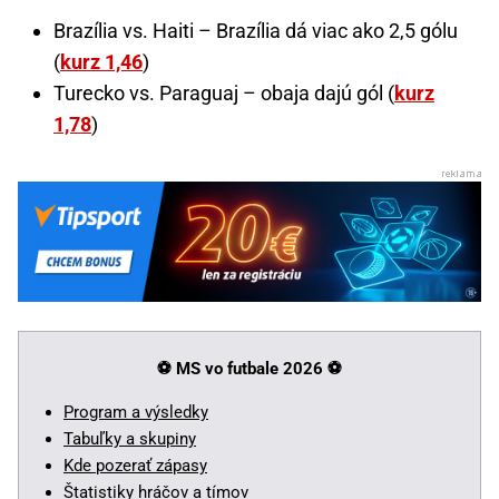
Brazília vs. Haiti – Brazília dá viac ako 2,5 gólu
(
kurz 1,46
)
Turecko vs. Paraguaj – obaja dajú gól (
kurz
1,78
)
⚽ MS vo futbale 2026
⚽
Program a výsledky
Tabuľky a skupiny
Kde pozerať zápasy
Štatistiky hráčov a tímov