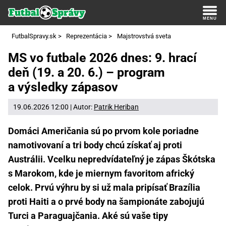
FutbalSpravy.sk
>
Reprezentácia
>
Majstrovstvá sveta
MS vo futbale 2026 dnes: 9. hrací
deň (19. a 20. 6.) – program
a výsledky zápasov
19.06.2026 12:00 | Autor:
Patrik Heriban
Domáci Američania sú po prvom kole poriadne
namotivovaní a tri body chcú získať aj proti
Austrálii. Vcelku nepredvídateľný je zápas Škótska
s Marokom, kde je miernym favoritom africký
celok. Prvú výhru by si už mala pripísať Brazília
proti Haiti a o prvé body na šampionáte zabojujú
Turci a Paraguajčania. Aké sú vaše tipy