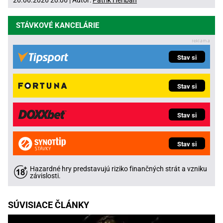
26.06.2026 20:06 | Autor:
Patrik Heriban
STÁVKOVÉ KANCELÁRIE
Stav si
Stav si
Stav si
Stav si
Hazardné hry predstavujú riziko finančných strát a vzniku
závislosti.
SÚVISIACE ČLÁNKY