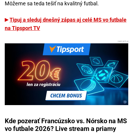
Môžeme sa teda tešiť na kvalitný futbal.
Tipuj a sleduj dnešný zápas aj celé MS vo futbale
na Tipsport TV
Kde pozerať Francúzsko vs. Nórsko na MS
vo futbale 2026? Live stream a priamy