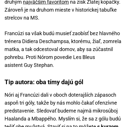
druhým
najväčším favoritom
na zisk Zlatej kopačky.
Zároveň je na druhom mieste v historickej tabuľke
strelcov na MS.
Francúzi sa však budú musieť zaobísť bez hlavného
trénera Didiera Deschampsa, ktorému, žiaľ, zomrela
matka, a tak odcestoval domov, aby sa zúčastnil
pohrebu. Proti Nórom povedie Les Bleus
asistent Guy Stephan.
Tip autora: oba tímy dajú gól
Nóri aj Francúzi dali v oboch doterajších zápasoch
aspoň tri góly, takže by nás mohlo čakať ofenzívne
predstavenie. Sledovať budeme najmä mikrosúboj
Haalanda a Mbappého. Myslím si, že sa z gólu budú
tešiť obe mužstvá. Staviť si na to môžete
s kurzom