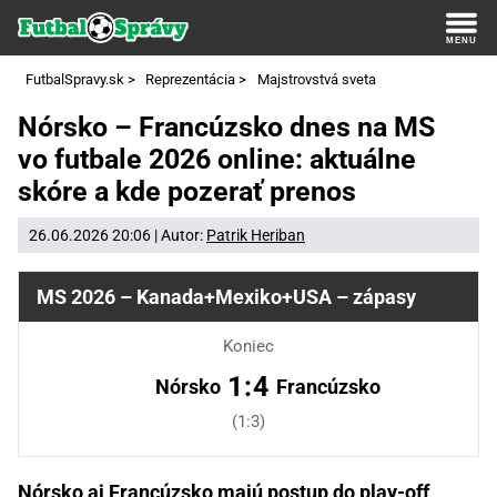
FutbalSpravy.sk
>
Reprezentácia
>
Majstrovstvá sveta
Nórsko – Francúzsko dnes na MS
vo futbale 2026 online: aktuálne
skóre a kde pozerať prenos
26.06.2026 20:06 | Autor:
Patrik Heriban
MS 2026 – Kanada+Mexiko+USA – zápasy
Koniec
1:4
Nórsko
Francúzsko
(1:3)
Nórsko aj Francúzsko majú postup do play-off