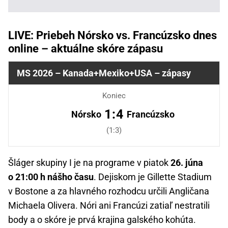
LIVE: Priebeh Nórsko vs. Francúzsko dnes
online – aktuálne skóre zápasu
MS 2026 – Kanada+Mexiko+USA – zápasy
Koniec
1:4
Nórsko
Francúzsko
(1:3)
Šláger skupiny I je na programe v piatok
26. júna
o 21:00 h nášho času
. Dejiskom je Gillette Stadium
v Bostone a za hlavného rozhodcu určili Angličana
Michaela Olivera. Nóri ani Francúzi zatiaľ nestratili
body a o skóre je prvá krajina galského kohúta.