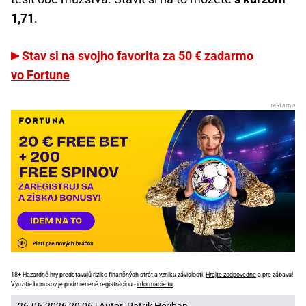
1,71
.
Stav si na svojho favorita za 50 € zadarmo
vo Fortune
18+ Hazardné hry predstavujú riziko finančných strát a vzniku závislosti.
Hrajte zodpovedne
a pre zábavu!
Využitie bonusov je podmienené registráciou -
informácie tu
.