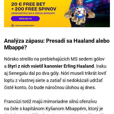
Analýza zápasu: Presadí sa Haaland alebo
Mbappé?
Nórsko strelilo na prebiehajúcich MS sedem gólov
a
štyri z nich vsietil kanonier Erling Haaland
. Iraku
aj Senegalu dal po dva góly. Nóri museli trikrát loviť
loptu z vlastnej siete a zatiaľ si nedokázali udržať
čisté konto, čo bude náročnou úlohou aj dnes.
Francúzi totiž majú mimoriadne silnú ofenzívu
na čele s kapitánom Kylianom Mbappém, ktorý je