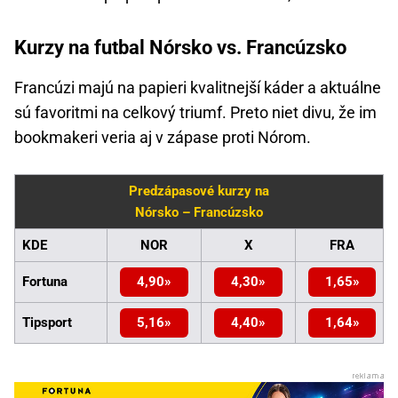
Kurzy na futbal Nórsko vs. Francúzsko
Francúzi majú na papieri kvalitnejší káder a aktuálne
sú favoritmi na celkový triumf. Preto niet divu, že im
bookmakeri veria aj v zápase proti Nórom.
Predzápasové kurzy na
Nórsko – Francúzsko
KDE
NOR
X
FRA
Fortuna
4,90
4,30
1,65
Tipsport
5,16
4,40
1,64