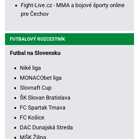
Fight-Live.cz - MMA a bojové športy online
pre Čechov
FUTBALOVÝ ROZCESTNÍK
Futbal na Slovensku
Niké liga
MONACObet liga
Slovnaft Cup
ŠK Slovan Bratislava
FC Spartak Trnava
FC Košice
DAC Dunajská Streda
MŠK Žilina