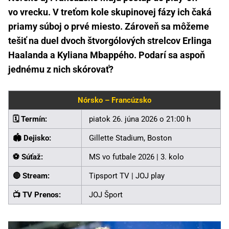
vo vrecku. V treťom kole skupinovej fázy ich čaká
priamy súboj o prvé miesto. Zároveň sa môžeme
tešiť na duel dvoch štvorgólových strelcov Erlinga
Haalanda a Kyliana Mbappého. Podarí sa aspoň
jednému z nich skórovať?
Nórsko – Francúzsko
🗓️ Termín:
piatok 26. júna 2026 o 21:00 h
🏟️ Dejisko:
Gillette Stadium, Boston
⚽ Súťaž:
MS vo futbale 2026 | 3. kolo
🔴 Stream:
Tipsport TV | JOJ play
📺 TV Prenos:
JOJ Šport