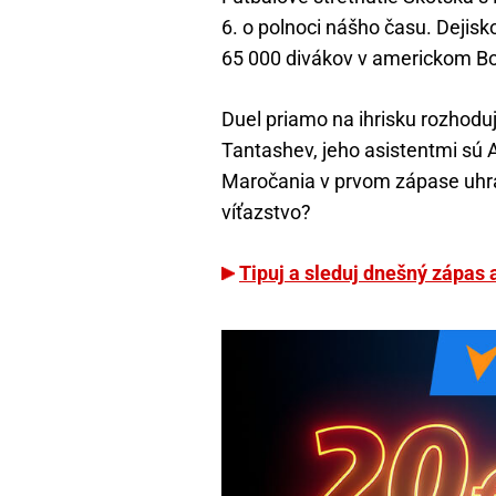
6. o polnoci nášho času. Dejisk
65 000 divákov v americkom Bo
Duel priamo na ihrisku rozhoduje
Tantashev, jeho asistentmi sú 
Maročania v prvom zápase uhrali
víťazstvo?
Tipuj a sleduj dnešný zápas 