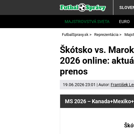
SLOVE
MAJSTROVSTVÁ SVETA
EURO
FutbalSpravy.sk
>
Reprezentácia
>
Majst
Škótsko vs. Marok
2026 online: aktuá
prenos
19.06.2026 23:01 | Autor:
František L
MS 2026 – Kanada+Mexiko+
Škó