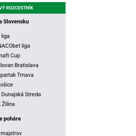
VÝ ROZCESTNÍK
na Slovensku
 liga
ACObet liga
naft Cup
lovan Bratislava
partak Trnava
ošice
Dunajská Streda
Žilina
e poháre
 majstrov