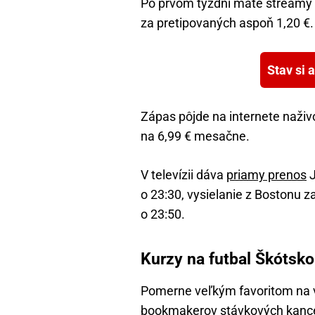
Po prvom týždni máte streamy k 
za pretipovaných aspoň 1,20 €.
Stav si 
Zápas pôjde na internete naživ
na 6,99 € mesačne.
V televízii dáva
priamy prenos
J
o 23:30, vysielanie z Bostonu
o 23:50.
Kurzy na futbal Škótsk
Pomerne veľkým favoritom na 
bookmakerov stávkových kancelá