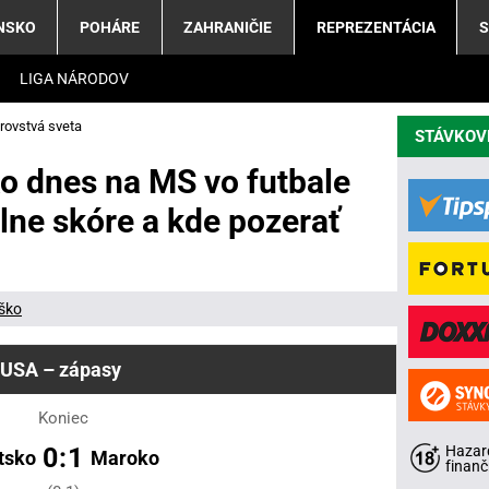
NSKO
POHÁRE
ZAHRANIČIE
REPREZENTÁCIA
S
LIGA NÁRODOV
rovstvá sveta
STÁVKOV
o dnes na MS vo futbale
lne skóre a kde pozerať
eško
USA – zápasy
Koniec
Hazard
0:1
tsko
Maroko
finanč