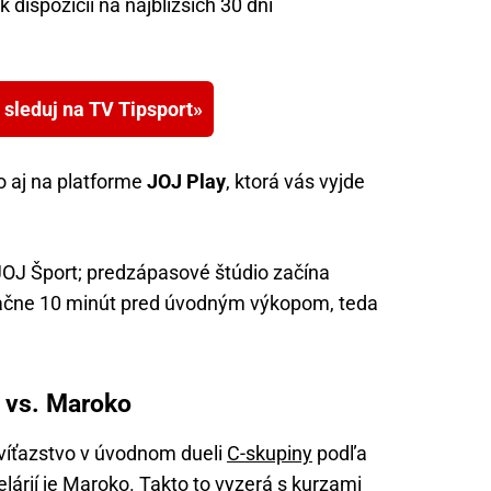
dispozícii na najbližších 30 dní
a sleduj na TV Tipsport
o aj na platforme
JOJ Play
, ktorá vás vyjde
OJ Šport; predzápasové štúdio začína
 začne 10 minút pred úvodným výkopom, teda
o vs. Maroko
víťazstvo v úvodnom dueli
C-skupiny
podľa
rií je Maroko. Takto to vyzerá s kurzami