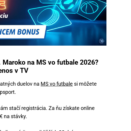
. Maroko na MS vo futbale 2026?
enos v TV
tatných duelov na
MS vo futbale
si môžete
ipsport.
ám stačí registrácia. Za ňu získate online
€ na stávky.