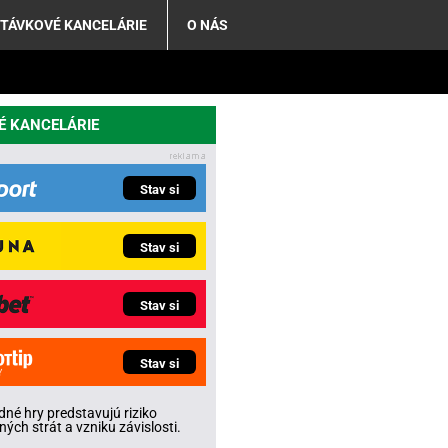
TÁVKOVÉ KANCELÁRIE
O NÁS
É KANCELÁRIE
Stav si
Stav si
Stav si
Stav si
né hry predstavujú riziko
ných strát a vzniku závislosti.