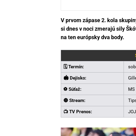
V prvom zápase 2. kola skupin
si dnes v noci zmerajú sily Šk
na ten európsky dva body.
🗓️ Termín:
sob
🏟️ Dejisko:
Gil
⚽ Súťaž:
MS 
🔴 Stream:
Tip
📺 TV Prenos:
JOJ