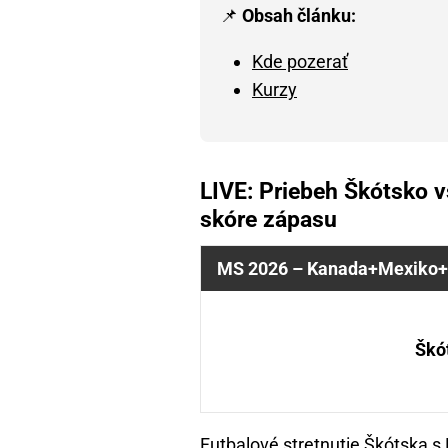
📌
Obsah článku:
Kde pozerať
Kurzy
LIVE: Priebeh Škótsko v
skóre zápasu
MS 2026 – Kanada+Mexiko+
Škó
Futbalové stretnutie Škótska 