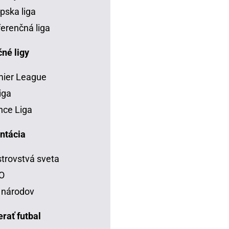
pska liga
erenčná liga
né ligy
mier League
iga
ce Liga
ntácia
trovstvá sveta
O
 národov
rať futbal