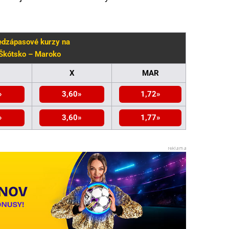
edzápasové kurzy na
Škótsko – Maroko
X
MAR
3,60
1,72
3,60
1,77