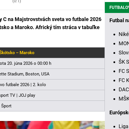
(0:1)
FUTBALO
y C na Majstrovstvách sveta vo futbale 2026
Futbal 
ótsko a Maroko. Africký tím stráca v tabuľke
Niké
MON
Slov
Škótsko – Maroko
ŠK S
ota 20. júna 2026 o 00:00 h
FC S
lette Stadium, Boston, USA
FC K
vo futbale 2026 | 2. kolo
DAC 
sport TV | JOJ play
MŠK 
 Šport
Európsk
Liga