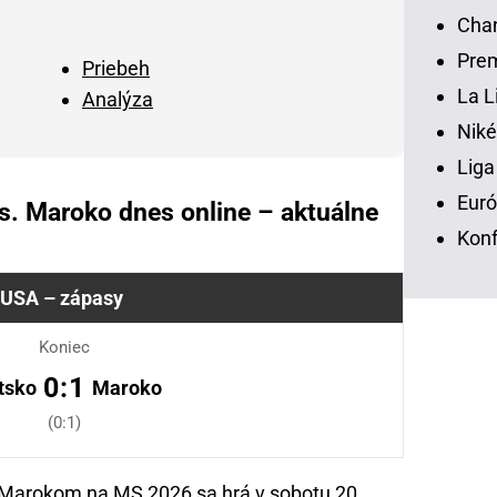
Chan
Prem
Priebeh
La L
Analýza
Niké
Liga
Euró
s. Maroko dnes online – aktuálne
Konf
USA – zápasy
Koniec
0:1
tsko
Maroko
(0:1)
s Marokom na MS 2026 sa hrá v sobotu 20.