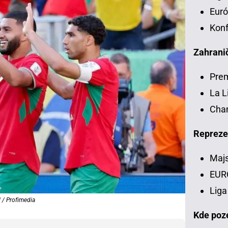
Euró
Konf
Zahranič
Pre
La L
Chan
Repreze
Majs
EUR
Liga
l / Profimedia
Kde poze