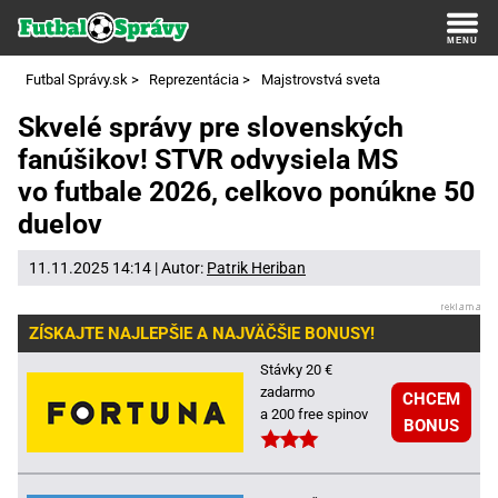
Futbal Správy.sk
>
Reprezentácia
>
Majstrovstvá sveta
Skvelé správy pre slovenských
fanúšikov! STVR odvysiela MS
vo futbale 2026, celkovo ponúkne 50
duelov
11.11.2025 14:14 | Autor:
Patrik Heriban
ZÍSKAJTE NAJLEPŠIE A NAJVÄČŠIE BONUSY!
Stávky 20 €
zadarmo
CHCEM
a 200 free spinov
BONUS