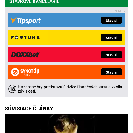
STÁVKOVÉ KANCELÁRIE
Stav si
Stav si
Stav si
Stav si
Hazardné hry predstavujú riziko finančných strát a vzniku
závislosti.
SÚVISIACE ČLÁNKY