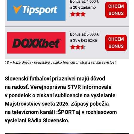
Bonus až 4 000 €
CHCEM
a 20 € zadarmo
BONUS
Bonus až 5 000 €
CHCEM
a 35 € bez rizika
BONUS
18 + Hazardné hry predstavujú riziko finančných strát a vzniku závislosti.
Slovenskí futbaloví priaznivci majú dôvod
na radosť. Verejnoprávna STVR informovala
v pondelok o získaní sublicencie na vysielanie
Majstrovstviev sveta 2026. Zápasy pobežia
na televíznom kanáli :ŠPORT aj v rozhlasovom
vysielaní Rádia Slovensko.