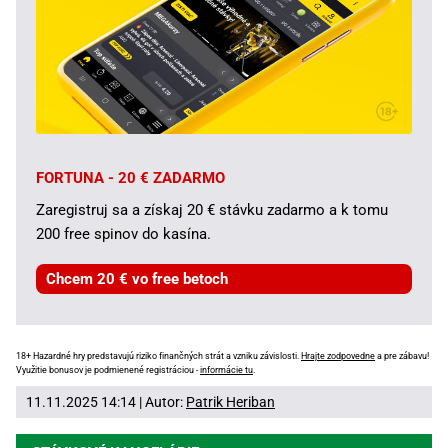
FORTUNA - 20 € ZADARMO
Zaregistruj sa a získaj 20 € stávku zadarmo a k tomu
200 free spinov do kasína.
Chcem 20 € vo free betoch
18+ Hazardné hry predstavujú riziko finančných strát a vzniku závislosti.
Hrajte zodpovedne
a pre zábavu!
Využitie bonusov je podmienené registráciou -
informácie tu
.
11.11.2025 14:14 | Autor:
Patrik Heriban