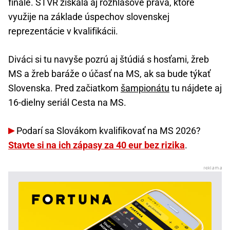
finále. STVR získala aj rozhlasové práva, ktoré
využije na základe úspechov slovenskej
reprezentácie v kvalifikácii.
Diváci si tu navyše pozrú aj štúdiá s hosťami, žreb
MS a žreb baráže o účasť na MS, ak sa bude týkať
Slovenska. Pred začiatkom
šampionátu
tu nájdete aj
16-dielny seriál Cesta na MS.
Podarí sa Slovákom kvalifikovať na MS 2026?
Stavte si na ich zápasy za 40 eur bez rizika
.