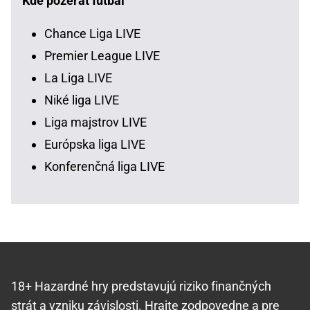
Kde pozerať futbal
Chance Liga LIVE
Premier League LIVE
La Liga LIVE
Niké liga LIVE
Liga majstrov LIVE
Európska liga LIVE
Konferenčná liga LIVE
18+ Hazardné hry predstavujú riziko finančných
strát a vzniku závislosti.
Hrajte zodpovedne
a pre