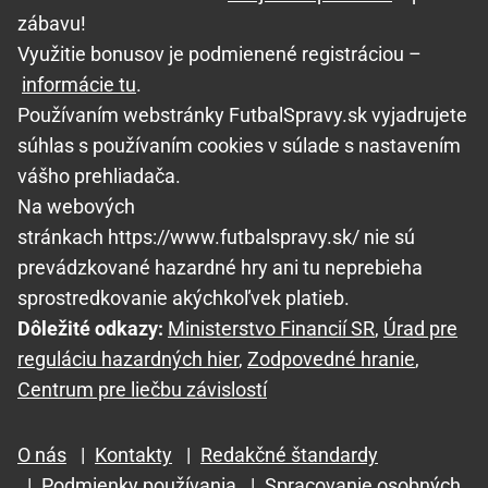
zábavu!
Využitie bonusov je podmienené registráciou –
informácie tu
.
Používaním webstránky FutbalSpravy.sk vyjadrujete
súhlas s používaním cookies v súlade s nastavením
vášho prehliadača.
Na webových
stránkach https://www.futbalspravy.sk/ nie sú
prevádzkované hazardné hry ani tu neprebieha
sprostredkovanie akýchkoľvek platieb.
Dôležité odkazy:
Ministerstvo Financií SR
,
Úrad pre
reguláciu hazardných hier
,
Zodpovedné hranie
,
Centrum pre liečbu závislostí
O nás
|
Kontakty
|
Redakčné štandardy
|
Podmienky používania
|
Spracovanie osobných