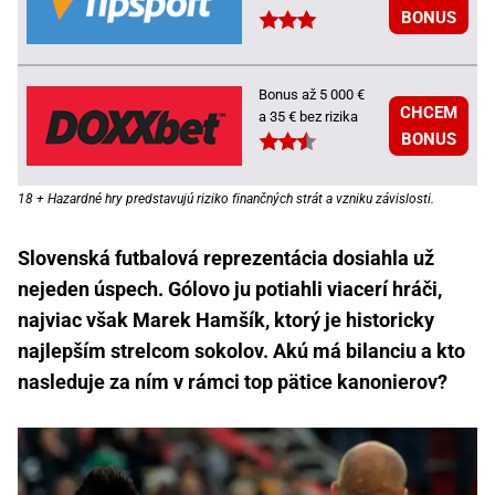
BONUS
Bonus až 5 000 €
CHCEM
a 35 € bez rizika
BONUS
18 + Hazardné hry predstavujú riziko finančných strát a vzniku závislosti.
Slovenská futbalová reprezentácia dosiahla už
nejeden úspech. Gólovo ju potiahli viacerí hráči,
najviac však Marek Hamšík, ktorý je
historicky
najlepším strelcom sokolov. Akú má bilanciu a kto
nasleduje za ním v rámci top pätice kanonierov?