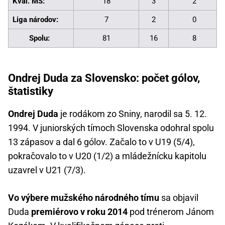
Kval. MS:
18
3
2
Liga národov:
7
2
0
Spolu:
81
16
8
Ondrej Duda za Slovensko: počet gólov,
štatistiky
Ondrej Duda
je rodákom zo Sniny, narodil sa 5. 12.
1994. V juniorských tímoch Slovenska odohral spolu
13 zápasov a dal 6 gólov. Začalo to v U19 (5/4),
pokračovalo to v U20 (1/2) a mládežnícku kapitolu
uzavrel v U21 (7/3).
Vo výbere mužského národného tímu
sa objavil
Duda
premiérovo v roku 2014
pod trénerom Jánom