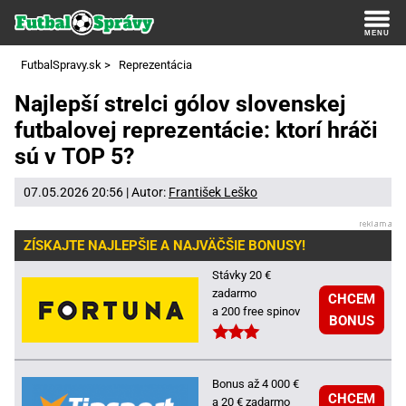
FutbalSpravy.sk
>
Reprezentácia
Najlepší strelci gólov slovenskej
futbalovej reprezentácie: ktorí hráči
sú v TOP 5?
07.05.2026 20:56 | Autor:
František Leško
ZÍSKAJTE NAJLEPŠIE A NAJVÄČŠIE BONUSY!
Stávky 20 €
zadarmo
CHCEM
a 200 free spinov
BONUS
Bonus až 4 000 €
CHCEM
a 20 € zadarmo