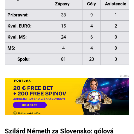
Zápasy
Góly
Asistencie
Prípravné:
38
9
1
Kval. EURO:
15
4
2
Kval. MS:
24
6
0
MS:
4
4
0
Spolu:
81
23
3
Szilárd Németh za Slovensko: gólová