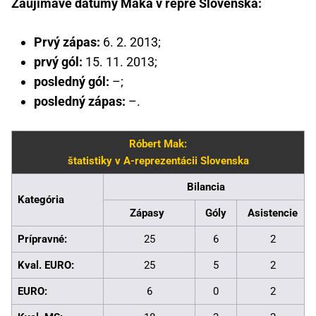
Zaujímavé dátumy Maka v repre Slovenska:
Prvý zápas:
6. 2. 2013;
prvý gól:
15. 11. 2013;
posledný gól:
–;
posledný zápas:
–.
Róbert Mak:
štatistiky v A-reprezentácii Slovenska
Bilancia
Kategória
Zápasy
Góly
Asistencie
Prípravné:
25
6
2
Kval. EURO:
25
5
2
EURO:
6
0
2