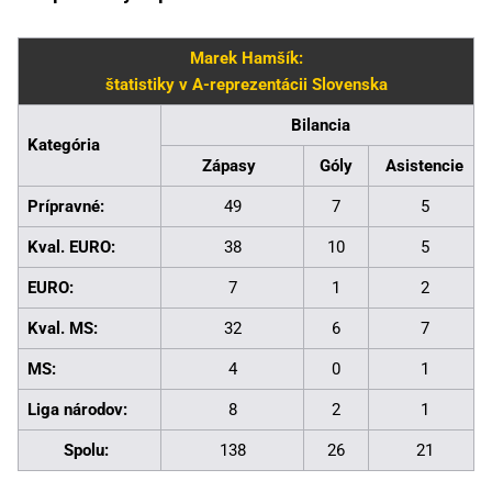
Marek Hamšík:
štatistiky v A-reprezentácii Slovenska
Bilancia
Kategória
Zápasy
Góly
Asistencie
Prípravné:
49
7
5
Kval. EURO:
38
10
5
EURO:
7
1
2
Kval. MS:
32
6
7
MS:
4
0
1
Liga národov:
8
2
1
Spolu:
138
26
21