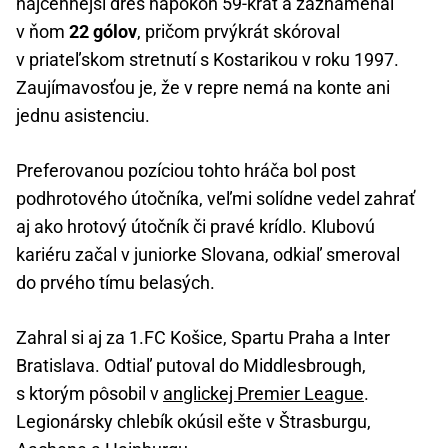
najcennejší dres napokon 59-krát a zaznamenal
v ňom
22 gólov
, pričom prvýkrát skóroval
v priateľskom stretnutí s Kostarikou v roku 1997.
Zaujímavosťou je, že v repre nemá na konte ani
jednu asistenciu.
Preferovanou pozíciou tohto hráča bol post
podhrotového útočníka, veľmi solídne vedel zahrať
aj ako hrotový útočník či pravé krídlo. Klubovú
kariéru začal v juniorke Slovana, odkiaľ smeroval
do prvého tímu belasých.
Zahral si aj za 1.FC Košice, Spartu Praha a Inter
Bratislava. Odtiaľ putoval do Middlesbrough,
s ktorým pôsobil v
anglickej Premier League
.
Legionársky chlebík okúsil ešte v Štrasburgu,