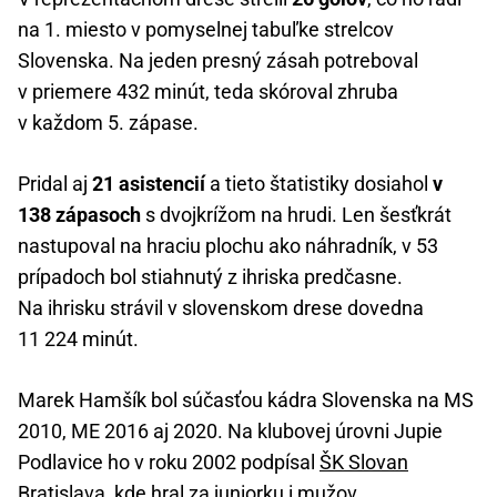
na 1. miesto v pomyselnej tabuľke strelcov
Slovenska. Na jeden presný zásah potreboval
v priemere 432 minút, teda skóroval zhruba
v každom 5. zápase.
Pridal aj
21 asistencií
a tieto štatistiky dosiahol
v
138 zápasoch
s dvojkrížom na hrudi. Len šesťkrát
nastupoval na hraciu plochu ako náhradník, v 53
prípadoch bol stiahnutý z ihriska predčasne.
Na ihrisku strávil v slovenskom drese dovedna
11 224 minút.
Marek Hamšík bol súčasťou kádra Slovenska na MS
2010, ME 2016 aj 2020. Na klubovej úrovni Jupie
Podlavice ho v roku 2002 podpísal
ŠK Slovan
Bratislava
, kde hral za juniorku i mužov.