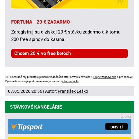
FORTUNA - 20 € ZADARMO
Zaregistruj sa a získaj 20 € stávku zadarmo a k tomu
200 free spinov do kasína.
Chcem 20 € vo free betoch
18+ Hazardné hry predstavujú riziko finančných strát a vzniku závislosti.
Hrajte zodpovedne
a pre zábavu!
Využitie bonusov je podmienené registráciou -
informácie tu
.
07.05.2026 20:56 | Autor:
František Leško
STÁVKOVÉ KANCELÁRIE
Stav si