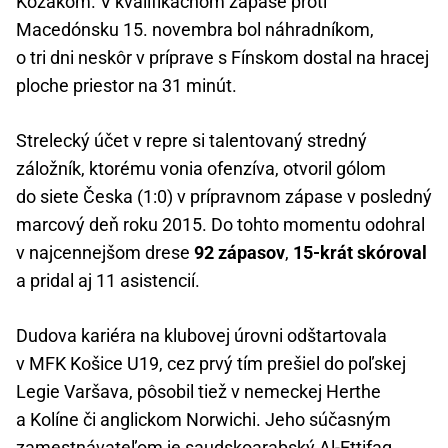
Kozákom. V kvalifikačnom zápase proti
Macedónsku 15. novembra bol náhradníkom,
o tri dni neskôr v príprave s Fínskom dostal na hracej
ploche priestor na 31 minút.
Strelecký účet v repre si talentovaný stredný
záložník, ktorému vonia ofenzíva, otvoril gólom
do siete Česka (1:0) v prípravnom zápase v posledný
marcový deň roku 2015. Do tohto momentu odohral
v najcennejšom drese
92 zápasov
,
15-krát skóroval
a pridal aj 11 asistencií.
Dudova kariéra na klubovej úrovni odštartovala
v MFK Košice U19, cez prvý tím prešiel do poľskej
Legie Varšava, pôsobil tiež v nemeckej Herthe
a Kolíne či anglickom Norwichi. Jeho súčasným
zamestnávateľom je saudskoarabský Al-Ettifaq,