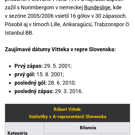
zažil s Norimbergom v nemeckej
Bundeslige
, kde
v sezóne 2005/2006 vsietil 16 gólov v 30 zápasoch.
Pôsobil aj v tímoch Lille, Ankaragücü, Trabzonspor či
Istanbul BB.
Zaujímavé dátumy Vitteka v repre Slovenska:
Prvý zápas:
29. 5. 2001;
prvý gól:
15. 8. 2001;
posledný gól:
28. 6. 2010;
posledný zápas:
29. 3. 2016.
Róbert Vittek:
štatistiky v A-reprezentácii Slovenska
Bilancia
Kategória