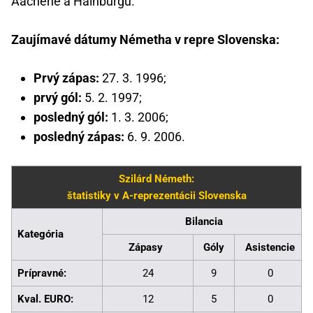
Aachene a Hainburgu.
Zaujímavé dátumy Németha v repre Slovenska:
Prvý zápas:
27. 3. 1996;
prvý gól:
5. 2. 1997;
posledný gól:
1. 3. 2006;
posledný zápas:
6. 9. 2006.
Szilárd Németh:
štatistiky v A-reprezentácii Slovenska
Bilancia
Kategória
Zápasy
Góly
Asistencie
Prípravné:
24
9
0
Kval. EURO:
12
5
0