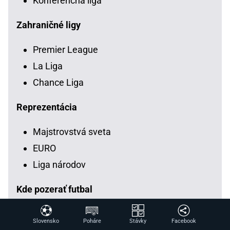
Konferenčná liga
Zahraničné ligy
Premier League
La Liga
Chance Liga
Reprezentácia
Majstrovstvá sveta
EURO
Liga národov
Kde pozerať futbal
Chance Liga LIVE
Slovensko
Poháre
Stávky
Facebook