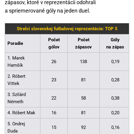
zápasov, ktoré v reprezentácii odohrali
a spriemerované góly na jeden duel.
Strelci slovenskej futbalovej reprezentácie: TOP 5
Počet
Počet
Góly
Poradie
gólov
zápasov
na zápas
1. Marek
26
138
0,19
Hamšík
2. Róbert
23
81
0,28
Vittek
3. Szilárd
22
58
0,38
Németh
4. Róbert Mak
16
81
0,20
5. Ondrej
15
92
0,16
Duda