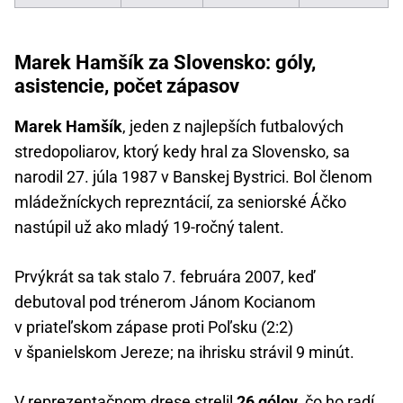
Marek Hamšík za Slovensko: góly,
asistencie, počet zápasov
Marek Hamšík
, jeden z najlepších futbalových
stredopoliarov, ktorý kedy hral za Slovensko, sa
narodil 27. júla 1987 v Banskej Bystrici. Bol členom
mládežníckych reprezntácií, za seniorské Áčko
nastúpil už ako mladý 19-ročný talent.
Prvýkrát sa tak stalo 7. februára 2007, keď
debutoval pod trénerom Jánom Kocianom
v priateľskom zápase proti Poľsku (2:2)
v španielskom Jereze; na ihrisku strávil 9 minút.
V reprezentačnom drese strelil
26 gólov
, čo ho radí