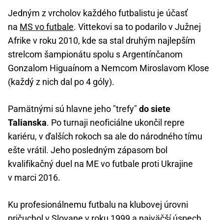
Jedným z vrcholov každého futbalistu je účasť
na
MS vo futbale
. Vittekovi sa to podarilo v Južnej
Afrike v roku 2010, kde sa stal druhým najlepším
strelcom šampionátu spolu s Argentínčanom
Gonzalom Higuaínom a Nemcom Miroslavom Klose
(každý z nich dal po 4 góly).
Pamätnými sú hlavne jeho "trefy"
do siete
Talianska
. Po turnaji neoficiálne ukončil repre
kariéru, v ďalších rokoch sa ale do národného tímu
ešte vrátil. Jeho posledným zápasom bol
kvalifikačný duel na ME vo futbale proti Ukrajine
v marci 2016.
Ku profesionálnemu futbalu na klubovej úrovni
pričuchol v Slovane v roku 1999 a najväčší úspech