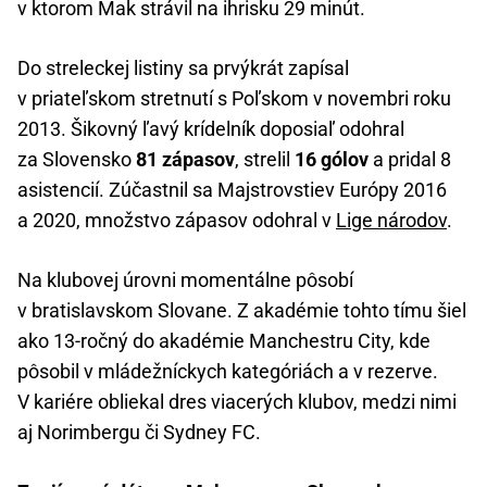
v ktorom Mak strávil na ihrisku 29 minút.
Do streleckej listiny sa prvýkrát zapísal
v priateľskom stretnutí s Poľskom v novembri roku
2013. Šikovný ľavý krídelník doposiaľ odohral
za Slovensko
81 zápasov
, strelil
16 gólov
a pridal 8
asistencií. Zúčastnil sa Majstrovstiev Európy 2016
a 2020, množstvo zápasov odohral v
Lige národov
.
Na klubovej úrovni momentálne pôsobí
v bratislavskom Slovane. Z akadémie tohto tímu šiel
ako 13-ročný do akadémie Manchestru City, kde
pôsobil v mládežníckych kategóriách a v rezerve.
V kariére obliekal dres viacerých klubov, medzi nimi
aj Norimbergu či Sydney FC.