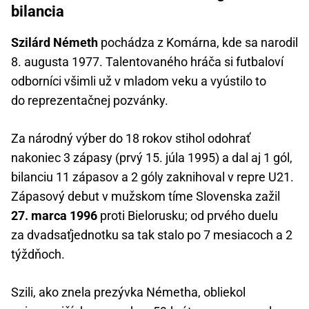
bilancia
Szilárd Németh
pochádza z Komárna, kde sa narodil
8. augusta 1977. Talentovaného hráča si futbaloví
odborníci všimli už v mladom veku a vyústilo to
do reprezentačnej pozvánky.
Za národný výber do 18 rokov stihol odohrať
nakoniec 3 zápasy (prvý 15. júla 1995) a dal aj 1 gól,
bilanciu 11 zápasov a 2 góly zaknihoval v repre U21.
Zápasový debut v mužskom tíme Slovenska zažil
27. marca 1996
proti Bielorusku; od prvého duelu
za dvadsaťjednotku sa tak stalo po 7 mesiacoch a 2
týždňoch.
Szili, ako znela prezývka Németha, obliekol