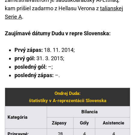
kam prišiel zadarmo z Hellasu Verona z
talianskej
Serie A
.
Zaujímavé dátumy Dudu v repre Slovenska:
Prvý zápas:
18. 11. 2014;
prvý gól:
31. 3. 2015;
posledný gól:
–;
posledný zápas:
–.
Ondrej Duda:
štatistiky v A-reprezentácii Slovenska
Bilancia
Kategória
Zápasy
Góly
Asistencie
Prípravné:
28
4
4