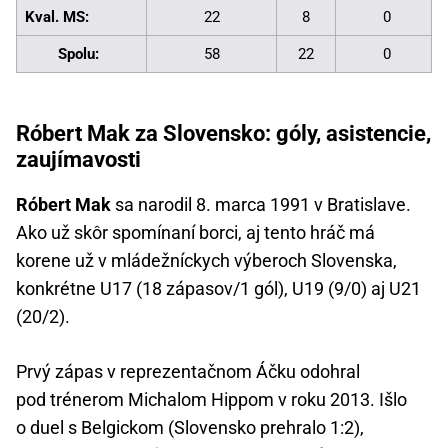
Kval. MS:
22
8
0
Spolu:
58
22
0
Róbert Mak za Slovensko: góly, asistencie,
zaujímavosti
Róbert Mak
sa narodil 8. marca 1991 v Bratislave.
Ako už skôr spomínaní borci, aj tento hráč má
korene už v mládežníckych výberoch Slovenska,
konkrétne U17 (18 zápasov/1 gól), U19 (9/0) aj U21
(20/2).
Prvý zápas v reprezentačnom Áčku odohral
pod trénerom Michalom Hippom v roku 2013. Išlo
o duel s Belgickom (Slovensko prehralo 1:2),