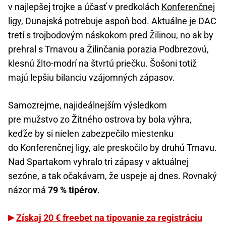
v najlepšej trojke a účasť v predkolách
Konferenčnej
ligy
, Dunajská potrebuje aspoň bod. Aktuálne je DAC
tretí s trojbodovým náskokom pred Žilinou, no ak by
prehral s Trnavou a Žilinčania porazia Podbrezovú,
klesnú žlto-modrí na štvrtú priečku. Šošoni totiž
majú lepšiu bilanciu vzájomných zápasov.
Samozrejme, najideálnejším výsledkom
pre mužstvo zo Žitného ostrova by bola výhra,
keďže by si nielen zabezpečilo miestenku
do Konferenčnej ligy, ale preskočilo by druhú Trnavu.
Nad Spartakom vyhralo tri zápasy v aktuálnej
sezóne, a tak očakávam, že uspeje aj dnes. Rovnaký
názor má
79 % tipérov
.
Získaj 20 € freebet na tipovanie za registráciu