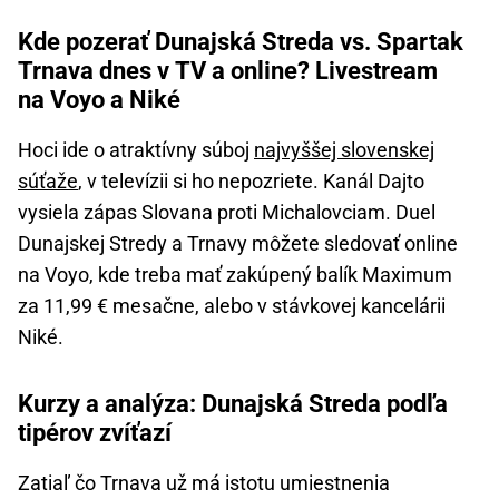
Kde pozerať Dunajská Streda vs. Spartak
Trnava dnes v TV a online? Livestream
na Voyo a Niké
Hoci ide o atraktívny súboj
najvyššej slovenskej
súťaže
, v televízii si ho nepozriete. Kanál Dajto
vysiela zápas Slovana proti Michalovciam. Duel
Dunajskej Stredy a Trnavy môžete sledovať online
na Voyo, kde treba mať zakúpený balík Maximum
za 11,99 € mesačne, alebo v stávkovej kancelárii
Niké.
Kurzy a analýza: Dunajská Streda podľa
tipérov zvíťazí
Zatiaľ čo Trnava už má istotu umiestnenia