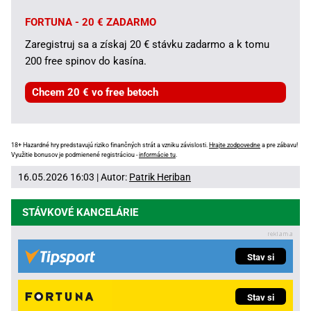
FORTUNA - 20 € ZADARMO
Zaregistruj sa a získaj 20 € stávku zadarmo a k tomu
200 free spinov do kasína.
Chcem 20 € vo free betoch
18+ Hazardné hry predstavujú riziko finančných strát a vzniku závislosti.
Hrajte zodpovedne
a pre zábavu!
Využitie bonusov je podmienené registráciou -
informácie tu
.
16.05.2026 16:03 | Autor:
Patrik Heriban
STÁVKOVÉ KANCELÁRIE
Stav si
Stav si