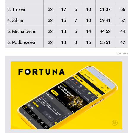
3. Trnava
32
17
5
10
51:37
56
4. Žilina
32
15
7
10
59:41
52
5. Michalovce
32
13
5
14
44:52
44
6. Podbrezová
32
13
3
16
55:51
42