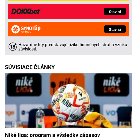
Stav si
Stav si
Hazardné hry predstavujú riziko finančných strát a vzniku
závislosti.
SÚVISIACE ČLÁNKY
Niké liga: program a výsledky zápasov