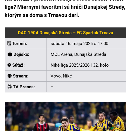
lige? Miernymi favoritmi sú hráči Dunajskej Stredy,
ktorým sa doma s Trnavou darí.
DAC 1904 Dunajská Streda – FC Spartak Trnava
🗓️ Termín:
sobota 16. mája 2026 o 17:00
🏟️ Dejisko:
MOL Aréna, Dunajská Streda
⚽ Súťaž:
Niké liga 2025/2026 | 32. kolo
🔴 Stream:
Voyo, Niké
📺 TV Prenos:
–