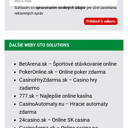
Súhlasím so
spracovaním osobných údajov
pre účel zasielania
reklamných správ
ĎALŠIE WEBY GTO SOLUTIONS
BetArena.sk – Športové stávkovanie online
PokerOnline.sk – Online poker zdarma
CasinoHryZdarma.sk – Casino hry
zadarmo
777.sk – Najlepšie online kasína
CasinoAutomaty.eu – Hracie automaty
zdarma
24casino.sk – Online SK casina
CasinoArena.sk – Online casina na