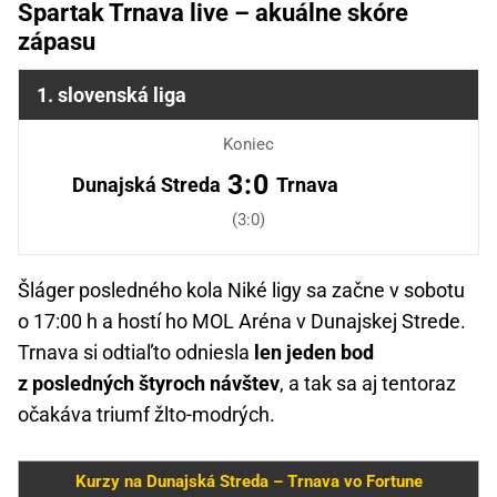
Spartak Trnava live – akuálne skóre
zápasu
1. slovenská liga
Koniec
3:0
Dunajská Streda
Trnava
(3:0)
Šláger posledného kola Niké ligy sa začne v sobotu
o 17:00 h a hostí ho MOL Aréna v Dunajskej Strede.
Trnava si odtiaľto odniesla
len jeden bod
z posledných štyroch návštev
, a tak sa aj tentoraz
očakáva triumf žlto-modrých.
Kurzy na Dunajská Streda – Trnava vo Fortune