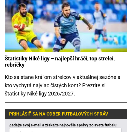
Štatistiky Niké ligy – najlepší hráči, top strelci,
rebríčky
Kto sa stane kráľom strelcov v aktuálnej sezóne a
kto vychytá najviac čistých kont? Prezrite si
štatistiky Niké ligy 2026/2027.
PRIHLÁSIŤ SA NA ODBER FUTBALOVÝCH SPRÁV
Zadajte svoj e-mail a získajte najnovšie správy zo sveta futbalu!