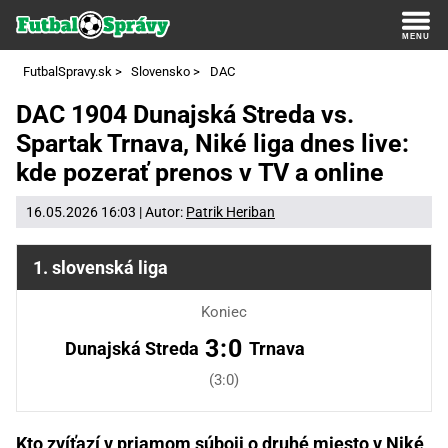
FutbalSpravy.sk
>
Slovensko
>
DAC
DAC 1904 Dunajská Streda vs.
Spartak Trnava, Niké liga dnes live:
kde pozerať prenos v TV a online
16.05.2026 16:03 | Autor:
Patrik Heriban
1. slovenská liga
Koniec
3:0
Dunajská Streda
Trnava
(3:0)
Kto zvíťazí v priamom súboji o druhé miesto v Niké