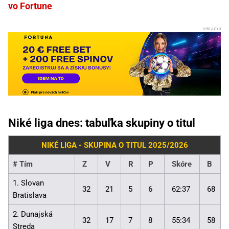
vo Fortune
Niké liga dnes: tabuľka skupiny o titul
NIKÉ LIGA - SKUPINA O TITUL 2025/2026
#
Tím
Z
V
R
P
Skóre
B
1. Slovan
32
21
5
6
62:37
68
Bratislava
2. Dunajská
32
17
7
8
55:34
58
Streda