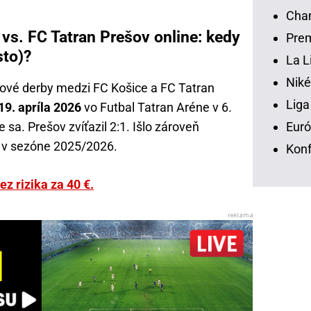
Chan
 vs. FC Tatran Prešov online: kedy
Prem
sto)?
La L
Niké
lové derby medzi FC Košice a FC Tatran
Liga
19. apríla 2026
vo Futbal Tatran Aréne v 6.
Euró
e sa. Prešov zvíťazil 2:1. Išlo zároveň
v v sezóne 2025/2026.
Konf
bez rizika za 40 €.