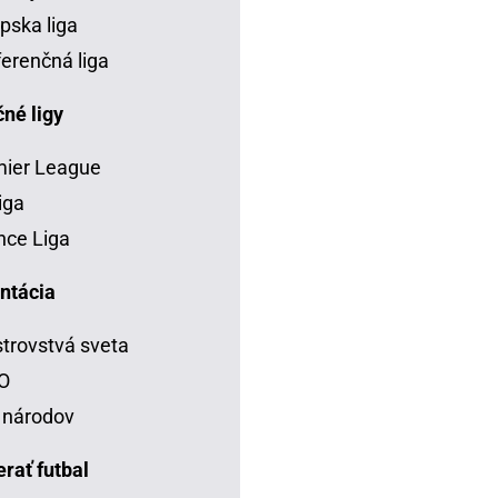
pska liga
erenčná liga
né ligy
mier League
iga
ce Liga
ntácia
trovstvá sveta
O
 národov
rať futbal