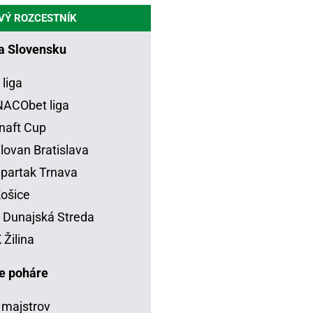
VÝ ROZCESTNÍK
na Slovensku
 liga
ACObet liga
naft Cup
lovan Bratislava
partak Trnava
ošice
Dunajská Streda
Žilina
e poháre
 majstrov