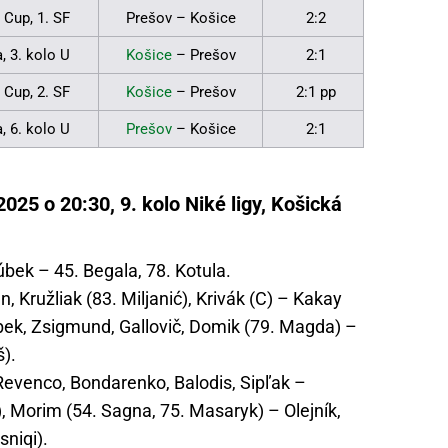
 Cup, 1. SF
Prešov – Košice
2:2
a, 3. kolo U
Košice
– Prešov
2:1
 Cup, 2. SF
Košice
– Prešov
2:1 pp
a, 6. kolo U
Prešov
– Košice
2:1
2025 o 20:30, 9. kolo Niké ligy, Košická
úbek – 45. Begala, 78. Kotula.
n, Kružliak (83. Miljanić), Krivák (C) – Kakay
ek, Zsigmund, Gallovič, Domik (79. Magda) –
š).
evenco, Bondarenko, Balodis, Sipľak –
, Morim (54. Sagna, 75. Masaryk) – Olejník,
sniqi).