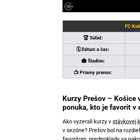
FC Koš
🏆 Súťaž:
🗓️ Dátum a čas:
🏟️ Štadión:
📺 Priamy prenos:
Kurzy Prešov – Košice v
ponuka, kto je favorit v
Ako vyzerali kurzy v
stávkovej 
v sezóne? Prešov bol na rozdie
favoritom, predpoklady sa nakon