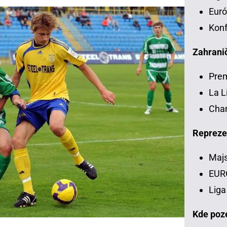
Euró
Konf
Zahranič
Pre
La L
Chan
Repreze
Majs
EUR
Liga
Kde poze