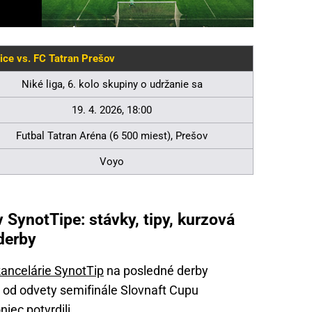
ice vs. FC Tatran Prešov
Niké liga, 6. kolo skupiny o udržanie sa
19. 4. 2026, 18:00
Futbal Tatran Aréna (6 500 miest), Prešov
Voyo
 SynotTipe: stávky, tipy, kurzová
 derby
kancelárie SynotTip
na posledné derby
l od odvety semifinále Slovnaft Cupu
iec potvrdili.