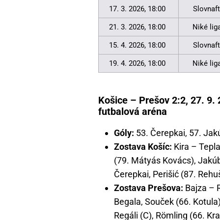
17. 3. 2026, 18:00
Slovnaft
21. 3. 2026, 18:00
Niké lig
15. 4. 2026, 18:00
Slovnaft
19. 4. 2026, 18:00
Niké lig
Košice – Prešov 2:2, 27. 9. 
futbalová aréna
Góly:
53. Čerepkai, 57. Jak
Zostava Košíc:
Kira – Tepla
(79. Mátyás Kovács), Jakúb
Čerepkai, Perišić (87. Rehu
Zostava Prešova:
Bajza – R
Begala, Souček (66. Kotula)
Regáli (C), Römling (66. Kra