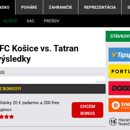
NSKO
POHÁRE
ZAHRANIČIE
REPREZENTÁCIA
S
KOŠICE
DAC
PREŠOV
STÁVKOV
FC Košice vs. Tatran
výsledky
ács
E BONUSY!
Stávky 20 € zadarmo a 200 free
CHCEM
spinov
BONUS
Hazard
finanč