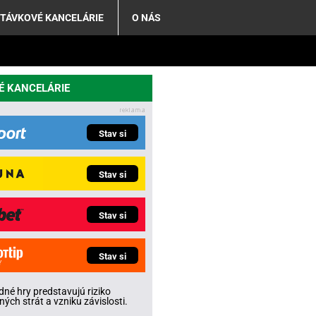
TÁVKOVÉ KANCELÁRIE
O NÁS
É KANCELÁRIE
Stav si
Stav si
Stav si
Stav si
né hry predstavujú riziko
ných strát a vzniku závislosti.