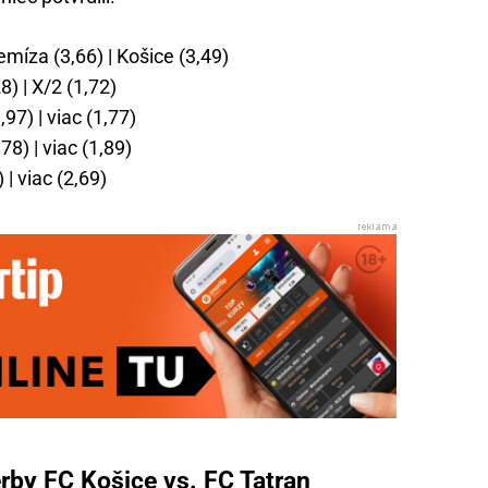
emíza (3,66) | Košice (3,49)
8) | X/2 (1,72)
97) | viac (1,77)
8) | viac (1,89)
| viac (2,69)
rby FC Košice vs. FC Tatran