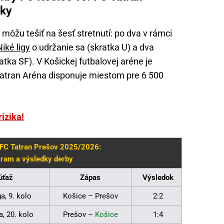
dky
môžu tešiť na šesť stretnutí: po dva v rámci
Niké ligy
o udržanie sa (skratka U) a dva
atka SF). V Košickej futbalovej aréne je
Tatran Aréna disponuje miestom pre 6 500
rizika!
 FC Tatran Prešov 2025/2026:
ram a výsledky derby
úťaž
Zápas
Výsledok
ga, 9. kolo
Košice – Prešov
2:2
a, 20. kolo
Prešov –
Košice
1:4