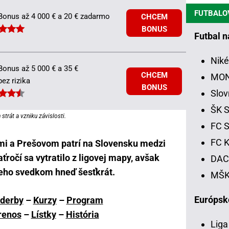
FUTBALO
Bonus až 4 000 € a 20 € zadarmo
CHCEM
BONUS
Futbal 
Niké
Bonus až 5 000 € a 35 €
CHCEM
MON
bez rizika
BONUS
Slov
ŠK S
strát a vzniku závislosti.
FC S
FC K
mi a Prešovom patrí na Slovensku medzi
ročí sa vytratilo z ligovej mapy, avšak
DAC 
jeho svedkom hneď šesťkrát.
MŠK 
Európsk
 derby
–
Kurzy
–
Program
renos
–
Lístky
–
História
Liga