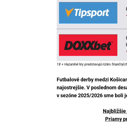
18 + Hazardné hry predstavujú riziko finančných 
Futbalové derby medzi Košica
najostrejšie. V poslednom desať
v sezóne 2025/2026 sme boli 
Najbližšie
Priamy p