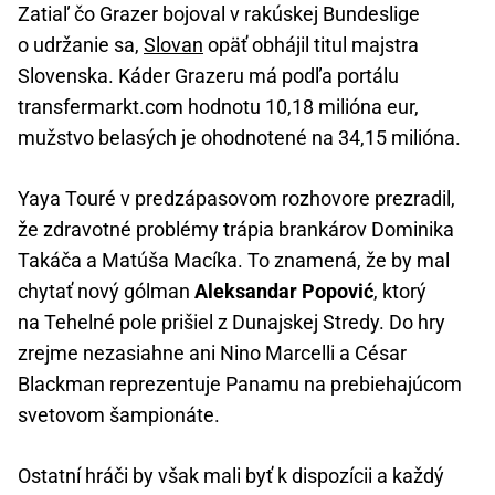
Zatiaľ čo Grazer bojoval v rakúskej Bundeslige
o udržanie sa,
Slovan
opäť obhájil titul majstra
Slovenska. Káder Grazeru má podľa portálu
transfermarkt.com hodnotu 10,18 milióna eur,
mužstvo belasých je ohodnotené na 34,15 milióna.
Yaya Touré v predzápasovom rozhovore prezradil,
že zdravotné problémy trápia brankárov Dominika
Takáča a Matúša Macíka. To znamená, že by mal
chytať nový gólman
Aleksandar Popović
, ktorý
na Tehelné pole prišiel z Dunajskej Stredy. Do hry
zrejme nezasiahne ani Nino Marcelli a César
Blackman reprezentuje Panamu na prebiehajúcom
svetovom šampionáte.
Ostatní hráči by však mali byť k dispozícii a každý