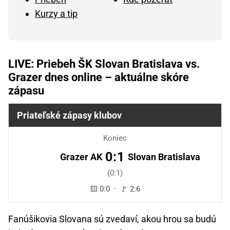
Kurzy a tip
LIVE: Priebeh ŠK Slovan Bratislava vs.
Grazer dnes online – aktuálne skóre
zápasu
Priateľské zápasy klubov
Koniec
0:1
Grazer AK
Slovan Bratislava
(0:1)
🟨 0:0 · 🚩 2:6
Fanúšikovia Slovana sú zvedaví, akou hrou sa budú