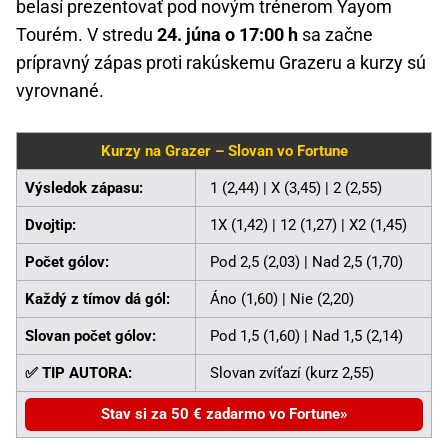
belasí prezentovať pod novým trénerom Yayom
Tourém. V stredu
24. júna o 17:00 h
sa začne
prípravný zápas proti rakúskemu Grazeru a kurzy sú
vyrovnané.
Kurzy na Grazer – Slovan vo Fortune
Výsledok zápasu:
1 (2,44) | X (3,45) | 2 (2,55)
Dvojtip:
1X (1,42) | 12 (1,27) | X2 (1,45)
Počet gólov:
Pod 2,5 (2,03) | Nad 2,5 (1,70)
Každý z tímov dá gól:
Áno (1,60) | Nie (2,20)
Slovan počet gólov:
Pod 1,5 (1,60) | Nad 1,5 (2,14)
✅ TIP AUTORA:
Slovan zvíťazí (kurz 2,55)
Stav si za 50 € zadarmo vo Fortune