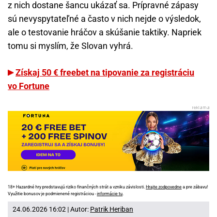
z nich dostane šancu ukázať sa. Prípravné zápasy
sú nevyspytateľné a často v nich nejde o výsledok,
ale o testovanie hráčov a skúšanie taktiky. Napriek
tomu si myslím, že Slovan vyhrá.
Získaj 50 € freebet na tipovanie za registráciu
vo Fortune
18+ Hazardné hry predstavujú riziko finančných strát a vzniku závislosti.
Hrajte zodpovedne
a pre zábavu!
Využitie bonusov je podmienené registráciou -
informácie tu
.
24.06.2026 16:02 | Autor:
Patrik Heriban