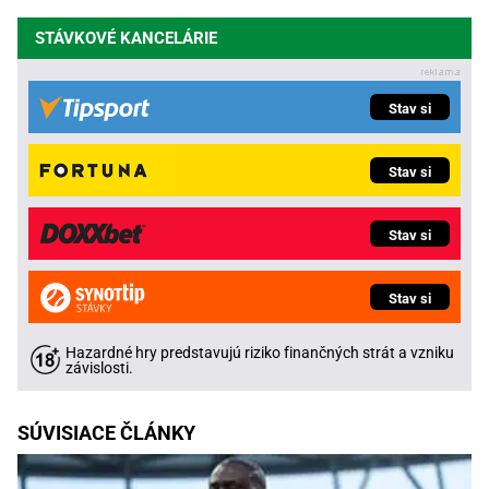
STÁVKOVÉ KANCELÁRIE
Stav si
Stav si
Stav si
Stav si
Hazardné hry predstavujú riziko finančných strát a vzniku
závislosti.
SÚVISIACE ČLÁNKY