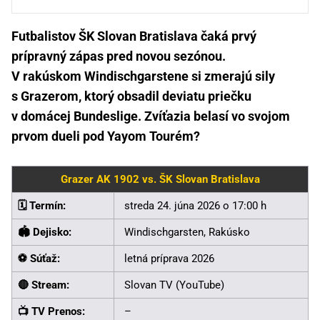
Futbalistov ŠK Slovan Bratislava čaká prvý
prípravný zápas pred novou sezónou.
V rakúskom Windischgarstene si zmerajú sily
s Grazerom, ktorý obsadil deviatu priečku
v domácej Bundeslige. Zvíťazia belasí vo svojom
prvom dueli pod Yayom Tourém?
Grazer AK 1902 vs. ŠK Slovan Bratislava
🗓️ Termín:
streda 24. júna 2026 o 17:00 h
🏟️ Dejisko:
Windischgarsten, Rakúsko
⚽ Súťaž:
letná príprava 2026
🔴 Stream:
Slovan TV (YouTube)
📺 TV Prenos:
–