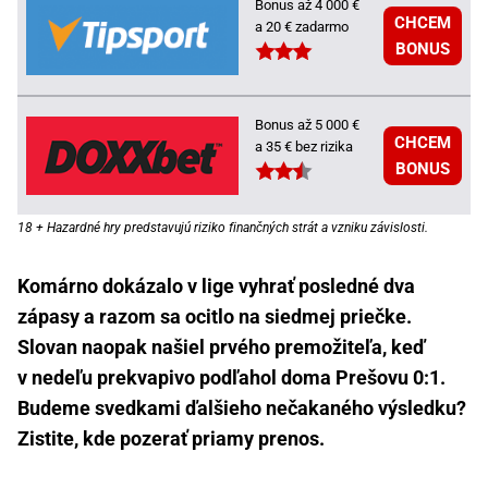
Bonus až 4 000 €
CHCEM
a 20 € zadarmo
BONUS
Bonus až 5 000 €
CHCEM
a 35 € bez rizika
BONUS
18 + Hazardné hry predstavujú riziko finančných strát a vzniku závislosti.
Komárno dokázalo v lige vyhrať posledné dva
zápasy a razom sa ocitlo na siedmej priečke.
Slovan naopak našiel prvého premožiteľa, keď
v nedeľu prekvapivo podľahol doma Prešovu 0:1.
Budeme svedkami ďalšieho nečakaného výsledku?
Zistite, kde pozerať priamy prenos.