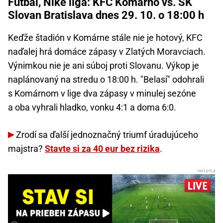
Futbal, Niké liga: KFC Komárno vs. ŠK
Slovan Bratislava dnes 29. 10. o 18:00 h
Keďže štadión v Komárne stále nie je hotový, KFC
naďalej hrá domáce zápasy v Zlatých Moravciach.
Výnimkou nie je ani súboj proti Slovanu. Výkop je
naplánovaný na stredu o 18:00 h. "Belasí" odohrali
s Komárnom v lige dva zápasy v minulej sezóne
a oba vyhrali hladko, vonku 4:1 a doma 6:0.
Zrodí sa ďalší jednoznačný triumf úradujúceho
majstra?
Stavte si za 40 eur bez rizika
.