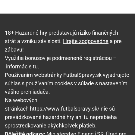
18+ Hazardné hry predstavujú riziko finančných
strát a vzniku závislosti.
Hrajte zodpovedne
a pre
zábavu!
Využitie bonusov je podmienené registráciou –
informácie tu
.
Používaním webstránky FutbalSpravy.sk vyjadrujete
súhlas s používaním cookies v súlade s nastavením
vášho prehliadača.
Na webových
stránkach https://www.futbalspravy.sk/ nie sú
prevádzkované hazardné hry ani tu neprebieha
sprostredkovanie akýchkoľvek platieb.
Dôležité odkazy:
Ministerstvo Financií SR
,
Úrad pre