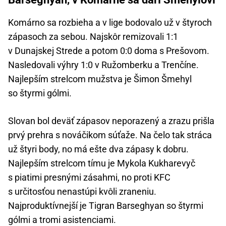
Komárno sa rozbieha a v lige bodovalo už v štyroch
zápasoch za sebou. Najskôr remizovali 1:1
v Dunajskej Strede a potom 0:0 doma s Prešovom.
Nasledovali výhry 1:0 v Ružomberku a Trenčíne.
Najlepším strelcom mužstva je Šimon Šmehyl
so štyrmi gólmi.
Slovan bol deväť zápasov neporazený a zrazu prišla
prvý prehra s nováčikom súťaže. Na čelo tak stráca
už štyri body, no má ešte dva zápasy k dobru.
Najlepším strelcom tímu je Mykola Kukharevyč
s piatimi presnými zásahmi, no proti KFC
s určitosťou nenastúpi kvôli zraneniu.
Najproduktívnejší je Tigran Barseghyan so štyrmi
gólmi a tromi asistenciami.