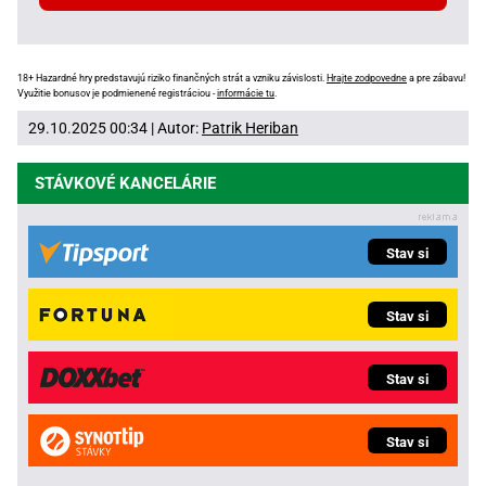
18+ Hazardné hry predstavujú riziko finančných strát a vzniku závislosti.
Hrajte zodpovedne
a pre zábavu!
Využitie bonusov je podmienené registráciou -
informácie tu
.
29.10.2025 00:34 | Autor:
Patrik Heriban
STÁVKOVÉ KANCELÁRIE
Stav si
Stav si
Stav si
Stav si