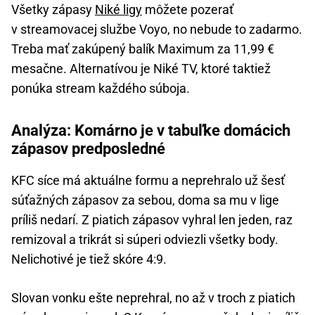
Všetky zápasy
Niké ligy
môžete pozerať
v streamovacej službe Voyo, no nebude to zadarmo.
Treba mať zakúpený balík Maximum za 11,99 €
mesačne. Alternatívou je Niké TV, ktoré taktiež
ponúka stream každého súboja.
Analýza: Komárno je v tabuľke domácich
zápasov predposledné
KFC síce má aktuálne formu a neprehralo už šesť
súťažných zápasov za sebou, doma sa mu v lige
príliš nedarí. Z piatich zápasov vyhral len jeden, raz
remizoval a trikrát si súperi odviezli všetky body.
Nelichotivé je tiež skóre 4:9.
Slovan vonku ešte neprehral, no až v troch z piatich