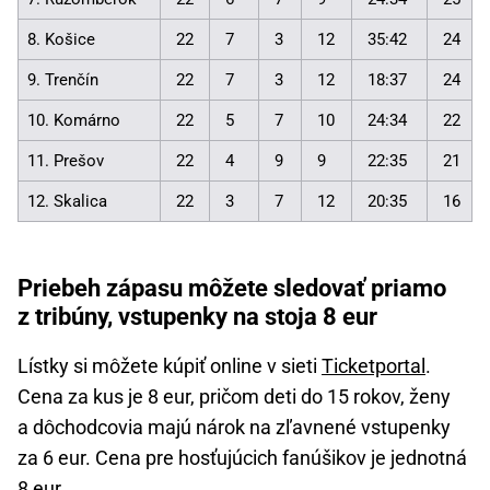
8. Košice
22
7
3
12
35:42
24
9. Trenčín
22
7
3
12
18:37
24
10. Komárno
22
5
7
10
24:34
22
11. Prešov
22
4
9
9
22:35
21
12. Skalica
22
3
7
12
20:35
16
Priebeh zápasu môžete sledovať priamo
z tribúny, vstupenky na stoja 8 eur
Lístky si môžete kúpiť online v sieti
Ticketportal
.
Cena za kus je 8 eur, pričom deti do 15 rokov, ženy
a dôchodcovia majú nárok na zľavnené vstupenky
za 6 eur. Cena pre hosťujúcich fanúšikov je jednotná
8 eur.