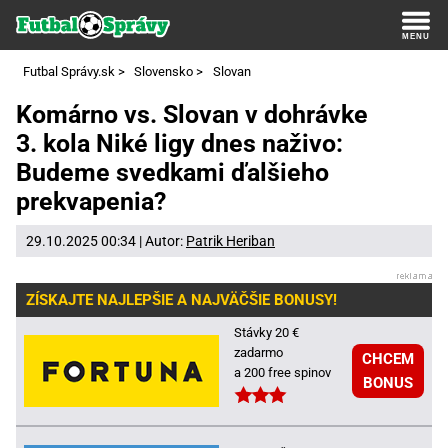
Futbal Správy.sk
>
Slovensko
>
Slovan
Komárno vs. Slovan v dohrávke
3. kola Niké ligy dnes naživo:
Budeme svedkami ďalšieho
prekvapenia?
29.10.2025 00:34 | Autor:
Patrik Heriban
ZÍSKAJTE NAJLEPŠIE A NAJVÄČŠIE BONUSY!
Stávky 20 €
zadarmo
CHCEM
a 200 free spinov
BONUS