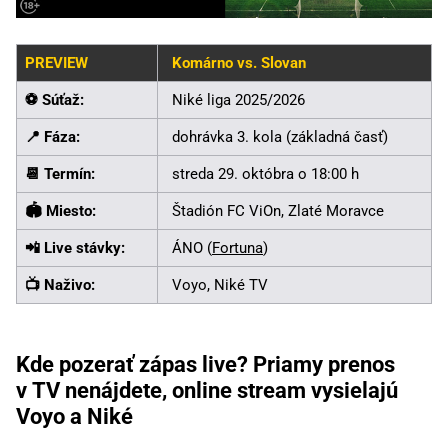
PREVIEW
Komárno vs. Slovan
⚽ Súťaž:
Niké liga 2025/2026
📍 Fáza:
dohrávka 3. kola (základná časť)
📆 Termín:
streda 29. októbra o 18:00 h
🏟️ Miesto:
Štadión FC ViOn, Zlaté Moravce
📲 Live stávky:
ÁNO (
Fortuna
)
📺 Naživo:
Voyo, Niké TV
Kde pozerať zápas live? Priamy prenos
v TV nenájdete, online stream vysielajú
Voyo a Niké