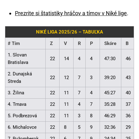
Prezrite si štatistiky hráčov a tímov v Niké lige
.
NIKÉ LIGA 2025/26 – TABUĽKA
#
Tím
Z
V
R
P
Skóre
B
1. Slovan
22
14
4
4
47:30
46
Bratislava
2. Dunajská
22
12
7
3
39:20
43
Streda
3. Žilina
22
11
7
4
45:27
40
4. Trnava
22
11
4
7
35:28
37
5. Podbrezová
22
11
3
8
46:29
36
6. Michalovce
22
8
5
9
32:36
29
7. Ružomberok
22
6
7
9
24:34
25