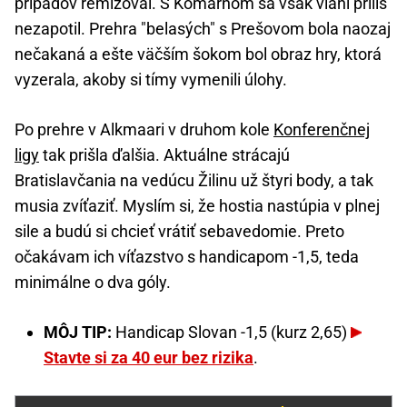
prípadov remizoval. S Komárnom sa však vlani príliš
nezapotil. Prehra "belasých" s Prešovom bola naozaj
nečakaná a ešte väčším šokom bol obraz hry, ktorá
vyzerala, akoby si tímy vymenili úlohy.
Po prehre v Alkmaari v druhom kole
Konferenčnej
ligy
tak prišla ďalšia. Aktuálne strácajú
Bratislavčania na vedúcu Žilinu už štyri body, a tak
musia zvíťaziť. Myslím si, že hostia nastúpia v plnej
sile a budú si chcieť vrátiť sebavedomie. Preto
očakávam ich víťazstvo s handicapom -1,5, teda
minimálne o dva góly.
MÔJ TIP:
Handicap Slovan -1,5 (kurz 2,65)
Stavte si za 40 eur bez rizika
.