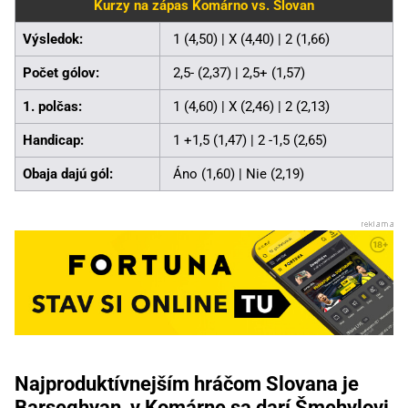
Kurzy na zápas Komárno vs. Slovan
Výsledok:
1 (4,50) | X (4,40) | 2 (1,66)
Počet gólov:
2,5- (2,37) | 2,5+ (1,57)
1. polčas:
1 (4,60) | X (2,46) | 2 (2,13)
Handicap:
1 +1,5 (1,47) | 2 -1,5 (2,65)
Obaja dajú gól:
Áno (1,60) | Nie (2,19)
Najproduktívnejším hráčom Slovana je
Barseghyan, v Komárne sa darí Šmehylovi