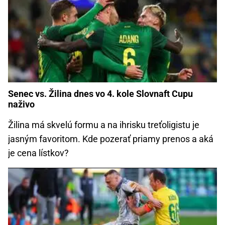
Senec vs. Žilina dnes vo 4. kole Slovnaft Cupu
naživo
Žilina má skvelú formu a na ihrisku treťoligistu je
jasným favoritom. Kde pozerať priamy prenos a aká
je cena lístkov?