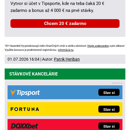
Vytvor si účet v Tipsporte, kde na teba čaká 20 €
zadarmo a bonus až 4 000 € na prvé stávky.
Chcem 20 € zadarmo
18+ Hazardné hry predstavujú riziko finančných strát a vzniku závislosti.
Hrajte zodpovedne
a pre zábavu!
Využitie bonusov je podmienené registráciou -
informácie tu
.
01.07.2026 16:04 | Autor:
Patrik Heriban
STÁVKOVÉ KANCELÁRIE
Stav si
Stav si
Stav si