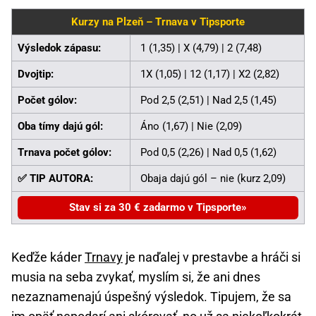
Kurzy na Plzeň – Trnava v Tipsporte
Výsledok zápasu:
1 (1,35) | X (4,79) | 2 (7,48)
Dvojtip:
1X (1,05) | 12 (1,17) | X2 (2,82)
Počet gólov:
Pod 2,5 (2,51) | Nad 2,5 (1,45)
Oba tímy dajú gól:
Áno (1,67) | Nie (2,09)
Trnava počet gólov:
Pod 0,5 (2,26) | Nad 0,5 (1,62)
✅ TIP AUTORA:
Obaja dajú gól – nie (kurz 2,09)
Stav si za 30 € zadarmo v Tipsporte
Keďže káder
Trnavy
je naďalej v prestavbe a hráči si
musia na seba zvykať, myslím si, že ani dnes
nezaznamenajú úspešný výsledok. Tipujem, že sa