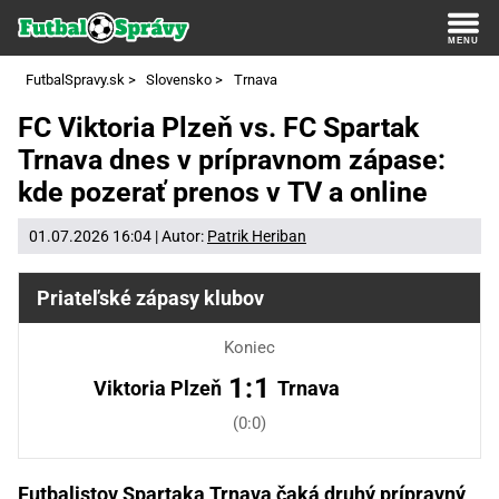
FutbalSpravy.sk
>
Slovensko
>
Trnava
FC Viktoria Plzeň vs. FC Spartak
Trnava dnes v prípravnom zápase:
kde pozerať prenos v TV a online
01.07.2026 16:04 | Autor:
Patrik Heriban
Priateľské zápasy klubov
Koniec
1:1
Viktoria Plzeň
Trnava
(0:0)
Futbalistov Spartaka Trnava čaká druhý prípravný