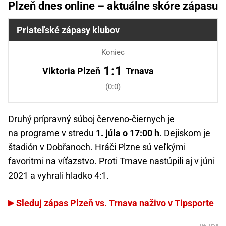
Plzeň dnes online – aktuálne skóre zápasu
Priateľské zápasy klubov
Koniec
1:1
Viktoria Plzeň
Trnava
(0:0)
Druhý prípravný súboj červeno-čiernych je
na programe v stredu
1. júla o 17:00 h
. Dejiskom je
štadión v Dobřanoch. Hráči Plzne sú veľkými
favoritmi na víťazstvo. Proti Trnave nastúpili aj v júni
2021 a vyhrali hladko 4:1.
Sleduj zápas Plzeň vs. Trnava naživo v Tipsporte