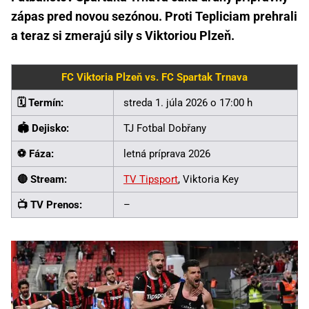
zápas pred novou sezónou. Proti Tepliciam prehrali
a teraz si zmerajú sily s Viktoriou Plzeň.
FC Viktoria Plzeň vs. FC Spartak Trnava
🗓️ Termín:
streda 1. júla 2026 o 17:00 h
🏟️ Dejisko:
TJ Fotbal Dobřany
⚽ Fáza:
letná príprava 2026
🔴 Stream:
TV Tipsport
, Viktoria Key
📺 TV Prenos:
–