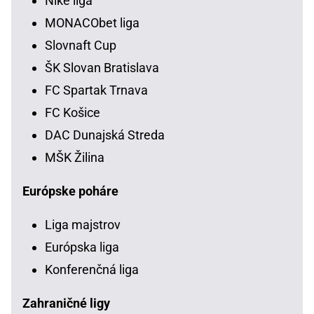
Niké liga
MONACObet liga
Slovnaft Cup
ŠK Slovan Bratislava
FC Spartak Trnava
FC Košice
DAC Dunajská Streda
MŠK Žilina
Európske poháre
Liga majstrov
Európska liga
Konferenčná liga
Zahraničné ligy