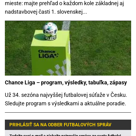
mieste: majte prehľad o každom kole základnej aj
nadstavbovej časti 1. slovenskej...
Chance Liga – program, výsledky, tabuľka, zápasy
Už 34. sezóna najvyššej futbalovej súťaže v Česku.
Sledujte program s výsledkami a aktuálne poradie.
PRIHLÁSIŤ SA NA ODBER FUTBALOVÝCH SPRÁV
Zadajte svoj e-mail a získajte najnovšie správy zo sveta futbalu!