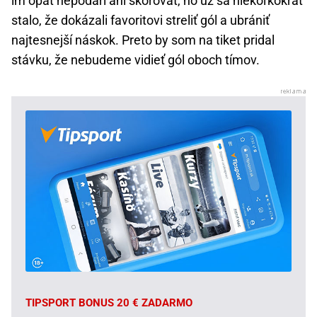
im opäť nepodarí ani skórovať, no už sa niekoľkokrát
stalo, že dokázali favoritovi streliť gól a ubrániť
najtesnejší náskok. Preto by som na tiket pridal
stávku, že nebudeme vidieť gól oboch tímov.
TIPSPORT BONUS 20 € ZADARMO