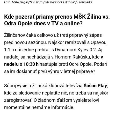
Foto: Matej Sagan/NurPhoto / Shutterstock Editorial / Profimedia
Kde pozerať priamy prenos MŠK Žilina vs.
Odra Opole dnes v TV a online?
Žilinčanov čaká celkovo už tretí prípravný zápas
pred novou sezónou. Najskôr remizovali s Opavou
1:1 a následne prehrali s Dynamom Kyjev 0:2. Aj
naďalej sa nachádzajú v Hornom Rakúsku, kde
v
nedeľu o 10:30 h
nastúpia proti Odre Opole. Podarí
sa im dosiahnuť prvú výhru v letnej príprave?
Súboj vysiela žilinská klubová televízia
Šošon Play
,
kde za sledovanie neplatíte nič, no treba sa najskôr
zaregistrovať. O žiadnom ďalšom vysielateľovi
momentálne nemáme informácie.