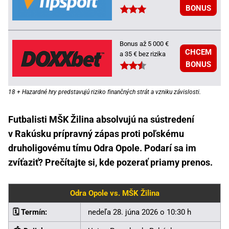
BONUS
Bonus až 5 000 €
CHCEM
a 35 € bez rizika
BONUS
18 + Hazardné hry predstavujú riziko finančných strát a vzniku závislosti.
Futbalisti MŠK Žilina absolvujú na sústredení
v Rakúsku prípravný zápas proti poľskému
druholigovému tímu Odra Opole. Podarí sa im
zvíťaziť? Prečítajte si, kde pozerať priamy prenos.
Odra Opole vs. MŠK Žilina
🗓️ Termín:
nedeľa 28. júna 2026 o 10:30 h