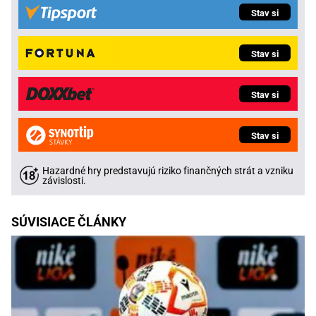
Stav si
Stav si
Stav si
Stav si
Hazardné hry predstavujú riziko finančných strát a vzniku
závislosti.
SÚVISIACE ČLÁNKY