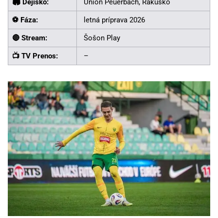
🏟️ Dejisko:
Union Peuerbach, Rakúsko
⚽ Fáza:
letná príprava 2026
🔴 Stream:
Šošon Play
📺 TV Prenos:
–