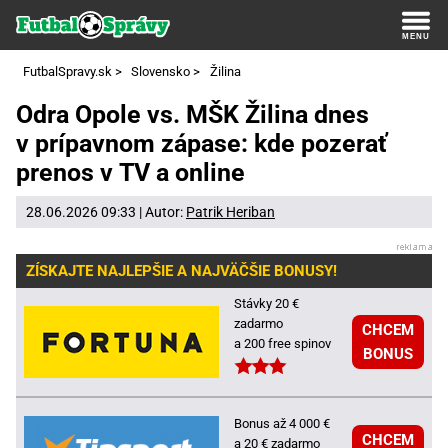
FutbalSpravy.sk
>
Slovensko
>
Žilina
Odra Opole vs. MŠK Žilina dnes
v prípavnom zápase: kde pozerať
prenos v TV a online
28.06.2026 09:33 | Autor:
Patrik Heriban
ZÍSKAJTE NAJLEPŠIE A NAJVÄČŠIE BONUSY!
Stávky 20 €
zadarmo
CHCEM
a 200 free spinov
BONUS
Bonus až 4 000 €
CHCEM
a 20 € zadarmo