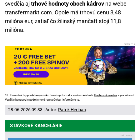
svedčia aj
trhové hodnoty oboch kádrov
na webe
transfermarkt.com. Opole má trhovú cenu 3,48
milióna eur, zatiaľ čo žilinský mančaft stojí 11,8
milióna.
18+ Hazardné hry predstavujú riziko finančných strát a vzniku závislosti.
Hrajte zodpovedne
a pre zábavu!
Využitie bonusov je podmienené registráciou -
informácie tu
.
28.06.2026 09:33 | Autor:
Patrik Heriban
STÁVKOVÉ KANCELÁRIE