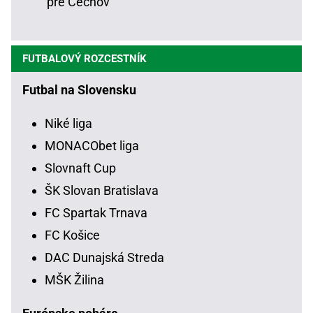
pre Čechov
FUTBALOVÝ ROZCESTNÍK
Futbal na Slovensku
Niké liga
MONACObet liga
Slovnaft Cup
ŠK Slovan Bratislava
FC Spartak Trnava
FC Košice
DAC Dunajská Streda
MŠK Žilina