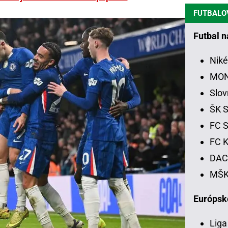
FUTBALO
Futbal 
Niké
MON
Slov
ŠK S
FC S
FC K
DAC 
MŠK 
Európsk
Liga