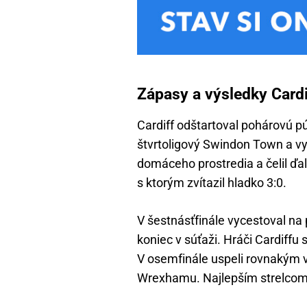
Zápasy a výsledky Cardi
Cardiff odštartoval pohárovú pú
štvrtoligový Swindon Town a vy
domáceho prostredia a čelil ď
s ktorým zvítazil hladko 3:0.
V šestnásťfinále vycestoval na
koniec v súťaži. Hráči Cardiffu 
V osemfinále uspeli rovnakým 
Wrexhamu. Najlepším strelcom t