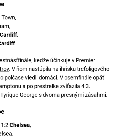
pe
 Town,
ham,
Cardiff
,
ardiff
.
stnásťfinále, keďže účinkuje v Premier
trov
. V ňom nastúpila na ihrisku treťoligového
 po polčase viedli domáci. V osemfinále opäť
mptonu a po prestrelke zvíťazila 4:3.
 Tyrique George s dvoma presnými zásahmi.
pe
y 1:2
Chelsea
,
elsea
.