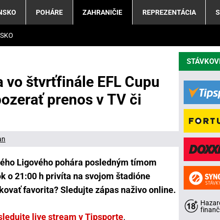
NSKO
POHÁRE
ZAHRANIČIE
REPREZENTÁCIA
S
LSKO
STÁVKOV
a vo štvrťfinále EFL Cupu
ozerať prenos v TV či
an
lického Ligového pohára posledným tímom
 o 21:00 h privíta na svojom štadióne
ovať favorita? Sledujte zápas naživo online.
Hazard
finanč
sledujte live stream v Tipsporte
.