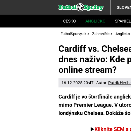
SLOVE
ČESKO
ANGLICKO
ŠPANIE
FutbalSpravy.sk
>
Zahraničie
>
Anglicko
Cardiff vs. Chelse
dnes naživo: Kde p
online stream?
16.12.2025 20:47 | Autor:
Patrik Herib
Cardiff je vo štvrťfinále ang
mimo Premier League. V utorok
londýnsku Chelsea. Dokáže šok
▶️
Kliknite SEM a 