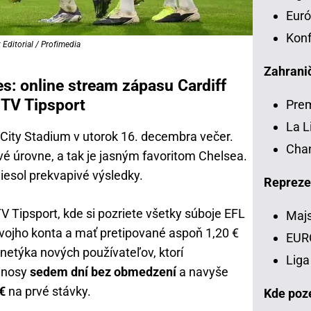
Euró
Konf
Editorial / Profimedia
Zahranič
s: online stream zápasu Cardiff
 TV Tipsport
Pre
La L
 City Stadium v utorok 16. decembra večer.
Chan
vé úrovne, a tak je jasným favoritom Chelsea.
iesol prekvapivé výsledky.
Repreze
V Tipsport, kde si pozriete všetky súboje EFL
Majs
 svojho konta a mať pretipované aspoň 1,20 €
EUR
netýka nových používateľov, ktorí
Liga
renosy
sedem dní bez obmedzení
a navyše
€
na prvé stávky.
Kde poze