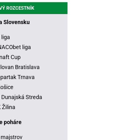
VÝ ROZCESTNÍK
na Slovensku
 liga
ACObet liga
naft Cup
lovan Bratislava
partak Trnava
ošice
Dunajská Streda
Žilina
e poháre
 majstrov