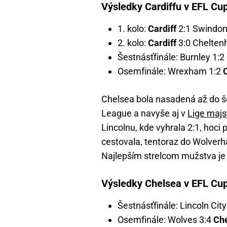
Výsledky Cardiffu v EFL Cu
1. kolo:
Cardiff
2:1 Swindon
2. kolo:
Cardiff
3:0 Chelten
Šestnásťfinále: Burnley 1:2
Osemfinále: Wrexham 1:2
C
Chelsea bola nasadená až do še
League a navyše aj v
Lige majs
Lincolnu, kde vyhrala 2:1, hoci
cestovala, tentoraz do Wolverha
Najlepším strelcom mužstva je
Výsledky Chelsea v EFL Cu
Šestnásťfinále: Lincoln Cit
Osemfinále: Wolves 3:4
Ch