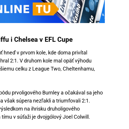
ffu i Chelsea v EFL Cupe
ť hneď v prvom kole, kde doma privítal
hral 2:1. V druhom kole mal opäť výhodu
alšiemu celku z League Two, Cheltenhamu,
 pôdu prvoligového Burnley a očakával sa jeho
sa však súpera nezľakli a triumfovali 2:1.
výsledkom na ihrisku druholigového
ímu v súťaži je dvojgólový Joel Colwill.