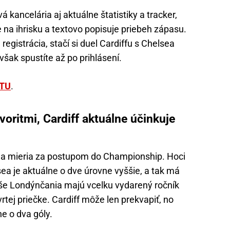
kancelária aj aktuálne štatistiky a tracker,
e na ihrisku a textovo popisuje priebeh zápasu.
registrácia, stačí si duel Cardiffu s Chelsea
 však spustíte až po prihlásení.
 TU
.
oritmi, Cardiff aktuálne účinkuje
 a mieria za postupom do Championship. Hoci
lsea je aktuálne o dve úrovne vyššie, a tak má
vyše Londýnčania majú vcelku vydarený ročník
vrtej priečke. Cardiff môže len prekvapiť, no
e o dva góly.