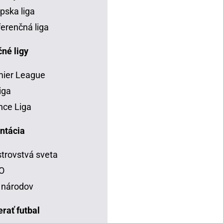
pska liga
erenčná liga
né ligy
mier League
iga
ce Liga
ntácia
trovstvá sveta
O
 národov
rať futbal