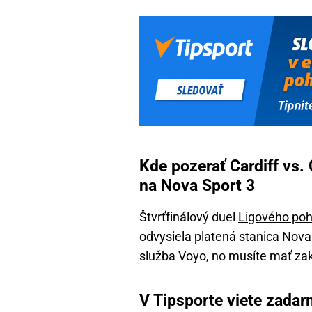
Kde pozerať Cardiff vs.
na Nova Sport 3
Štvrťfinálový duel
Ligového po
odvysiela platená stanica Nov
služba Voyo, no musíte mať z
V Tipsporte viete zadarm