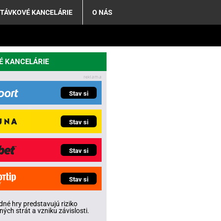
TÁVKOVÉ KANCELÁRIE
O NÁS
É KANCELÁRIE
Stav si
Stav si
Stav si
Stav si
né hry predstavujú riziko
ných strát a vzniku závislosti.