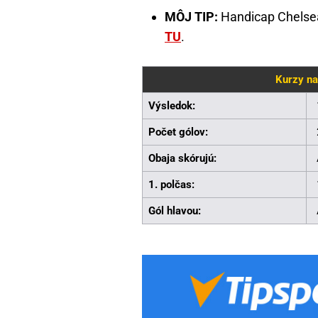
MÔJ TIP:
Handicap Chelsea
TU
.
Kurzy na
Výsledok:
Počet gólov:
Obaja skórujú:
1. polčas:
Gól hlavou: