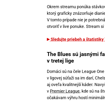
Okrem streamu ponúka stávková 
ktorý graficky znázorňuje diani
V tomto prípade nie je potrebná 
otvoriť v live ponuke. Stream si
Sledujte priebeh a štatistiky
The Blues sú jasnými fav
v tretej lige
Domáci sú na čele League One
v ligovej súťaži sa im darí, Che
aj oveľa kvalitnejší káder. Na
v
Premier League
, kde sú na št
očakávam výhru hostí minimáln