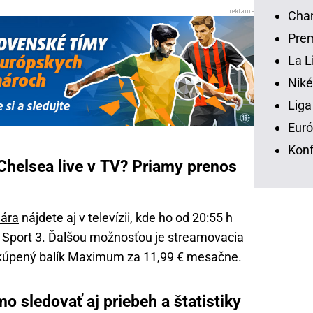
Chan
Prem
La L
Niké
Liga
Euró
Konf
 Chelsea live v TV? Priamy prenos
hára
nájdete aj v televízii, kde ho od 20:55 h
a Sport 3. Ďalšou možnosťou je streamovacia
akúpený balík Maximum za 11,99 € mesačne.
o sledovať aj priebeh a štatistiky