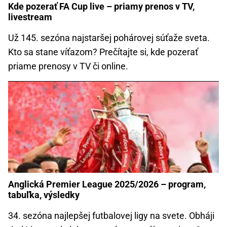
Kde pozerať FA Cup live – priamy prenos v TV,
livestream
Už 145. sezóna najstaršej pohárovej súťaže sveta.
Kto sa stane víťazom? Prečítajte si, kde pozerať
priame prenosy v TV či online.
Anglická Premier League 2025/2026 – program,
tabuľka, výsledky
34. sezóna najlepšej futbalovej ligy na svete. Obháji