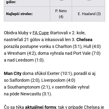
gólov:
P. Neto
Najlepší strelec:
E. Haaland (3)
(4)
Obidva kluby v
FA Cupe
štartovali v 2. kole,
nastrieľali 21 gólov a inkasovali len 3.
Chelsea
porazila postupne vonku s Charlton (5:1), Hull (4:0)
a Wrexham (4:2), doma vyhrala nad Port Vale (7:0)
a nad Leedsom (1:0).
Man City
doma sfúkol Exeter (10:1), poradil si aj
so Salfordom (2:0), Liverpoolom (4:0)
a Southamptonom (2:1), v osemfinále vyhral
na pôde Newcastlu (3:1).
Čo sa týka
aktuálnej formy
, tak v prípade Chelsea je