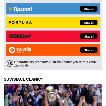
Stav si
Stav si
Stav si
Stav si
Hazardné hry predstavujú riziko finančných strát a vzniku
závislosti.
SÚVISIACE ČLÁNKY