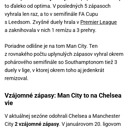
to ďaleko od optima. V posledných 5 zápasoch
vyhrala len raz, a to v semifinále FA Cupu
s Leedsom. Zvyšné duely hrala v
Premier League
a zaknihovala v nich 1 remízu a 3 prehry.
Poriadne odlišne je na tom Man City. Ten
z rovnakého počtu uplynulých zápasov vyhral okrem
pohárového semifinále so Southamptonom tiež 3
duely v lige, v ktorej okrem toho aj jedenkrát
remizoval.
Vzájomné zápasy: Man City to na Chelsea
vie
V aktuálnej sezóne odohrali Chelsea a Manchester
City
2 vzájomné zápasy
. V januárovom 20. ligovom