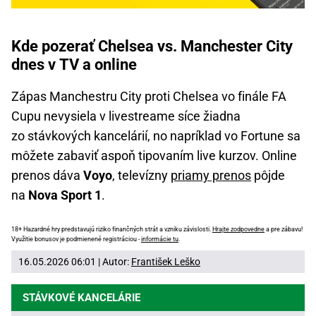
Kde pozerať Chelsea vs. Manchester City
dnes v TV a online
Zápas Manchestru City proti Chelsea vo finále FA
Cupu nevysiela v livestreame síce žiadna
zo stávkových kancelárií, no napríklad vo Fortune sa
môžete zabaviť aspoň tipovaním live kurzov. Online
prenos dáva
Voyo
, televízny
priamy prenos
pôjde
na
Nova Sport 1
.
18+ Hazardné hry predstavujú riziko finančných strát a vzniku závislosti.
Hrajte zodpovedne
a pre zábavu!
Využitie bonusov je podmienené registráciou -
informácie tu
.
16.05.2026 06:01 | Autor:
František Leško
STÁVKOVÉ KANCELÁRIE