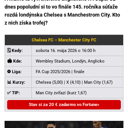
dnes popoludní si to vo finále 145. ročníka súťaže
rozdá londýnska Chelsea s Manchestrom City. Kto
z nich získa trofej?
Chelsea FC – Manchester City FC
🗓️ Kedy:
sobota 16. mája 2026 o 16:00 h
🏟️ Kde:
Wembley Stadium, Londýn, Anglicko
⚽ Liga:
FA Cup 2025/2026 | finále
📊 Kurzy:
Chelsea (5,00) | X (4,10) | Man City (1,67)
✅ TIP:
Man City zvíťazí (kurz 1,67)
Stav si za 20 € zadarmo vo Fortune