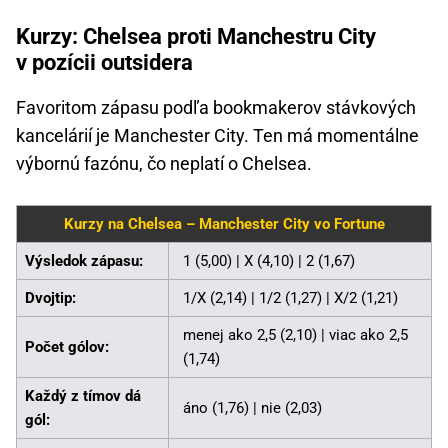
Kurzy: Chelsea proti Manchestru City
v pozícii outsidera
Favoritom zápasu podľa bookmakerov stávkových
kancelárií je Manchester City. Ten má momentálne
výbornú fazónu, čo neplatí o Chelsea.
Kurzy na Chelsea – Manchester City vo Fortune
Výsledok zápasu:
1 (5,00) | X (4,10) | 2 (1,67)
Dvojtip:
1/X (2,14) | 1/2 (1,27) | X/2 (1,21)
menej ako 2,5 (2,10) | viac ako 2,5
Počet gólov:
(1,74)
Každý z tímov dá
áno (1,76) | nie (2,03)
gól: