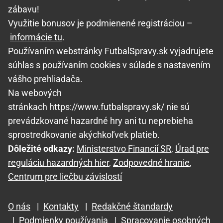
zábavu!
Využitie bonusov je podmienené registráciou –
informácie tu
.
Používaním webstránky FutbalSpravy.sk vyjadrujete
súhlas s používaním cookies v súlade s nastavením
vášho prehliadača.
Na webových
stránkach https://www.futbalspravy.sk/ nie sú
prevádzkované hazardné hry ani tu neprebieha
sprostredkovanie akýchkoľvek platieb.
Dôležité odkazy:
Ministerstvo Financií SR
,
Úrad pre
reguláciu hazardných hier
,
Zodpovedné hranie
,
Centrum pre liečbu závislostí
O nás
|
Kontakty
|
Redakčné štandardy
|
Podmienky používania
|
Spracovanie osobných