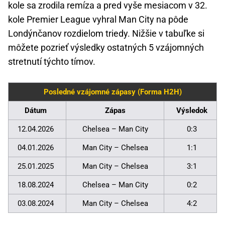
kole sa zrodila remíza a pred vyše mesiacom v 32.
kole Premier League vyhral Man City na pôde
Londýnčanov rozdielom triedy. Nižšie v tabuľke si
môžete pozrieť výsledky ostatných 5 vzájomných
stretnutí týchto tímov.
Posledné vzájomné zápasy (Forma H2H)
Dátum
Zápas
Výsledok
12.04.2026
Chelsea – Man City
0:3
04.01.2026
Man City – Chelsea
1:1
25.01.2025
Man City – Chelsea
3:1
18.08.2024
Chelsea – Man City
0:2
03.08.2024
Man City – Chelsea
4:2