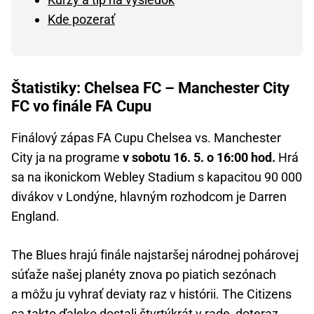
Kde pozerať
Štatistiky: Chelsea FC – Manchester City
FC vo finále FA Cupu
Finálový zápas FA Cupu Chelsea vs. Manchester
City ja na programe
v sobotu 16. 5. o 16:00 hod.
Hrá
sa na ikonickom Webley Stadium s kapacitou 90 000
divákov v Londýne, hlavným rozhodcom je Darren
England.
The Blues hrajú finále najstaršej národnej pohárovej
súťaže našej planéty znova po piatich sezónach
a môžu ju vyhrať deviaty raz v histórii. The Citizens
sa takto ďaleko dostali štvrtýkrát v rade, doteraz