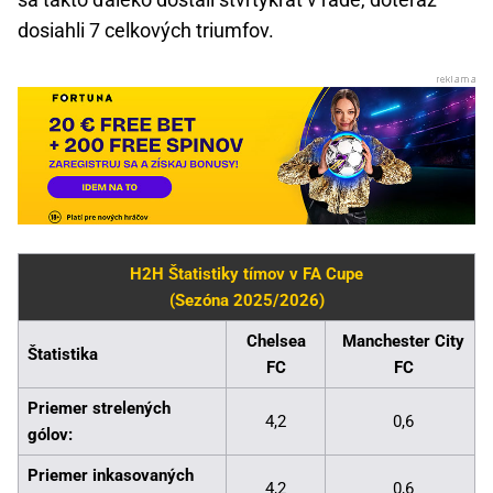
dosiahli 7 celkových triumfov.
H2H Štatistiky tímov v FA Cupe
(Sezóna 2025/2026)
Chelsea
Manchester City
Štatistika
FC
FC
Priemer strelených
4,2
0,6
gólov:
Priemer inkasovaných
4,2
0,6