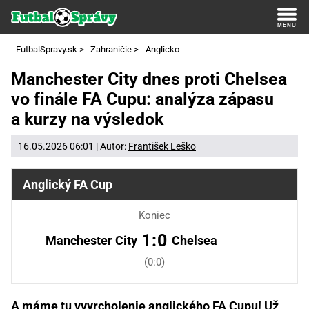
FutbalSpravy.sk
>
Zahraničie
>
Anglicko
Manchester City dnes proti Chelsea
vo finále FA Cupu: analýza zápasu
a kurzy na výsledok
16.05.2026 06:01 | Autor:
František Leško
Anglický FA Cup
Koniec
1:0
Manchester City
Chelsea
(0:0)
A máme tu vyvrcholenie anglického FA Cupu! Už