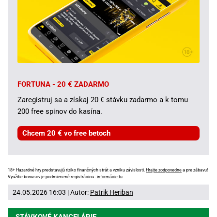
FORTUNA - 20 € ZADARMO
Zaregistruj sa a získaj 20 € stávku zadarmo a k tomu
200 free spinov do kasína.
Chcem 20 € vo free betoch
18+ Hazardné hry predstavujú riziko finančných strát a vzniku závislosti.
Hrajte zodpovedne
a pre zábavu!
Využitie bonusov je podmienené registráciou -
informácie tu
.
24.05.2026 16:03 | Autor:
Patrik Heriban