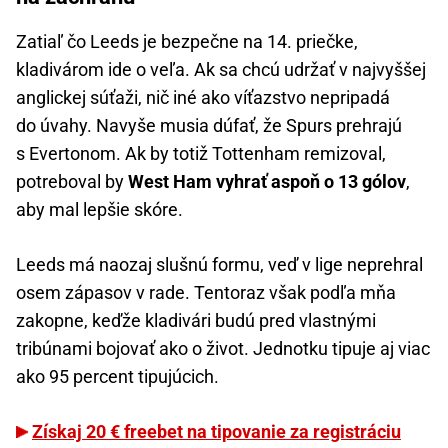
Zatiaľ čo Leeds je bezpečne na 14. priečke,
kladivárom ide o veľa. Ak sa chcú udržať v najvyššej
anglickej súťaži, nič iné ako víťazstvo nepripadá
do úvahy. Navyše musia dúfať, že Spurs prehrajú
s Evertonom. Ak by totiž Tottenham remizoval,
potreboval by
West Ham vyhrať aspoň o 13 gólov
,
aby mal lepšie skóre.
Leeds má naozaj slušnú formu, veď v lige neprehral
osem zápasov v rade. Tentoraz však podľa mňa
zakopne, keďže kladivári budú pred vlastnými
tribúnami bojovať ako o život. Jednotku tipuje aj viac
ako 95 percent tipujúcich.
Získaj 20 € freebet na tipovanie za registráciu