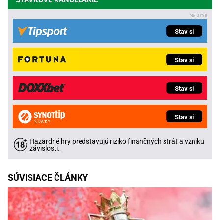
STÁVKOVÉ KANCELÁRIE
Stav si
Stav si
Stav si
Stav si
Hazardné hry predstavujú riziko finančných strát a vzniku
závislosti.
SÚVISIACE ČLÁNKY