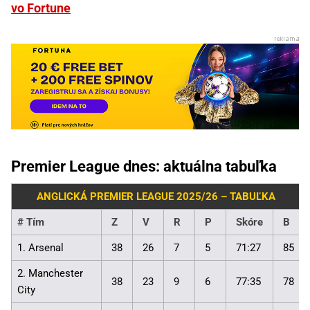
vo Fortune
Premier League dnes: aktuálna tabuľka
ANGLICKÁ PREMIER LEAGUE 2025/26 – TABUĽKA
#
Tím
Z
V
R
P
Skóre
B
1. Arsenal
38
26
7
5
71:27
85
2. Manchester
38
23
9
6
77:35
78
City