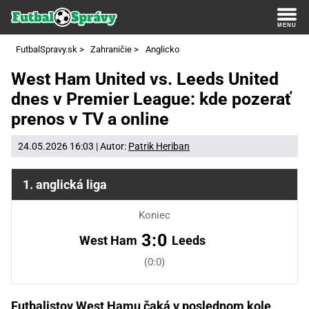
FutbalSpravy.sk
>
Zahraničie
>
Anglicko
West Ham United vs. Leeds United
dnes v Premier League: kde pozerať
prenos v TV a online
24.05.2026 16:03 | Autor:
Patrik Heriban
1. anglická liga
Koniec
3:0
West Ham
Leeds
(0:0)
Futbalistov West Hamu čaká v poslednom kole