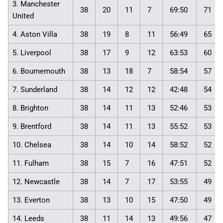
3. Manchester
38
20
11
7
69:50
71
United
4. Aston Villa
38
19
8
11
56:49
65
5. Liverpool
38
17
9
12
63:53
60
6. Bournemouth
38
13
18
7
58:54
57
7. Sunderland
38
14
12
12
42:48
54
8. Brighton
38
14
11
13
52:46
53
9. Brentford
38
14
11
13
55:52
53
10. Chelsea
38
14
10
14
58:52
52
11. Fulham
38
15
7
16
47:51
52
12. Newcastle
38
14
7
17
53:55
49
13. Everton
38
13
10
15
47:50
49
14. Leeds
38
11
14
13
49:56
47