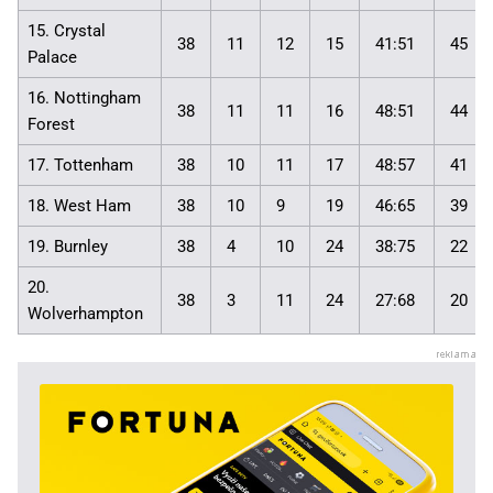
15. Crystal
38
11
12
15
41:51
45
Palace
16. Nottingham
38
11
11
16
48:51
44
Forest
17. Tottenham
38
10
11
17
48:57
41
18. West Ham
38
10
9
19
46:65
39
19. Burnley
38
4
10
24
38:75
22
20.
38
3
11
24
27:68
20
Wolverhampton