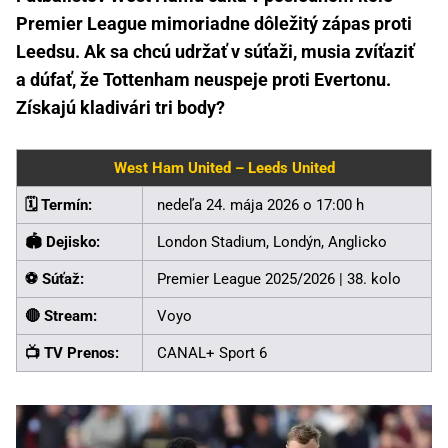
Premier League mimoriadne dôležitý zápas proti
Leedsu. Ak sa chcú udržať v súťaži, musia zvíťaziť
a dúfať, že Tottenham neuspeje proti Evertonu.
Získajú kladivári tri body?
West Ham United – Leeds United
🗓️ Termín:
nedeľa 24. mája 2026 o 17:00 h
🏟️ Dejisko:
London Stadium, Londýn, Anglicko
⚽ Súťaž:
Premier League 2025/2026 | 38. kolo
🔴 Stream:
Voyo
📺 TV Prenos:
CANAL+ Sport 6