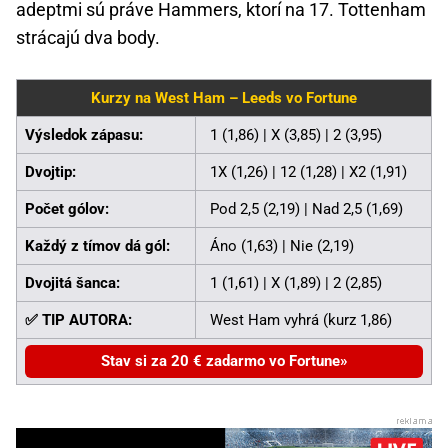
adeptmi sú práve Hammers, ktorí na 17. Tottenham
strácajú dva body.
Kurzy na West Ham – Leeds vo Fortune
Výsledok zápasu:
1 (1,86) | X (3,85) | 2 (3,95)
Dvojtip:
1X (1,26) | 12 (1,28) | X2 (1,91)
Počet gólov:
Pod 2,5 (2,19) | Nad 2,5 (1,69)
Každý z tímov dá gól:
Áno (1,63) | Nie (2,19)
Dvojitá šanca:
1 (1,61) | X (1,89) | 2 (2,85)
✅ TIP AUTORA:
West Ham vyhrá (kurz 1,86)
Stav si za 20 € zadarmo vo Fortune