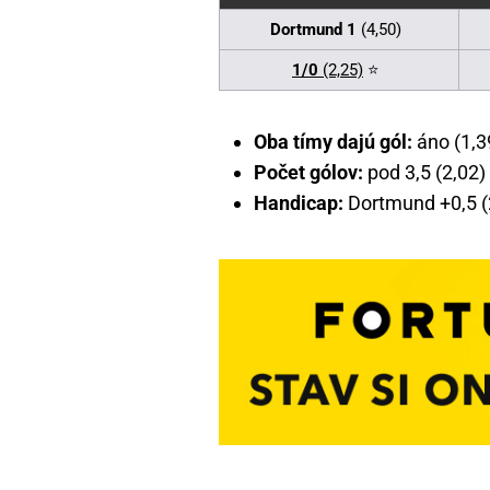
Dortmund 1
(4,50)
1/0
(2,25)
⭐
Oba tímy dajú gól:
áno (1,39
Počet gólov:
pod 3,5 (2,02) 
Handicap:
Dortmund +0,5 (2,