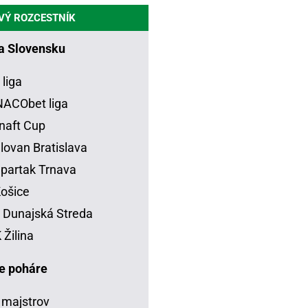
VÝ ROZCESTNÍK
na Slovensku
 liga
ACObet liga
naft Cup
lovan Bratislava
partak Trnava
ošice
Dunajská Streda
Žilina
e poháre
 majstrov