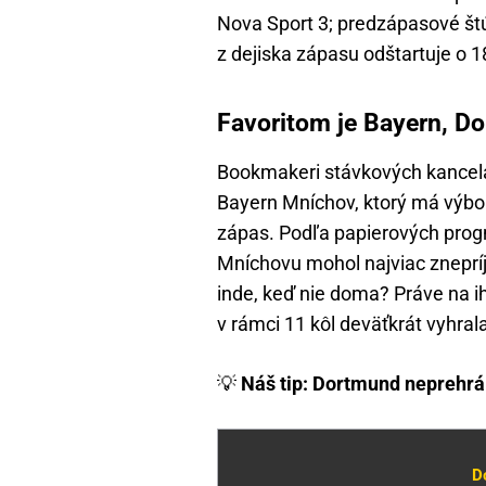
Nova Sport 3; predzápasové štúd
z dejiska zápasu odštartuje o 1
Favoritom je Bayern, Do
Bookmakeri stávkových kancelá
Bayern Mníchov, ktorý má výborn
zápas. Podľa papierových prog
Mníchovu mohol najviac znepríj
inde, keď nie doma? Práve na ihr
v rámci 11 kôl deväťkrát vyhral
💡
Náš tip: Dortmund neprehr
D