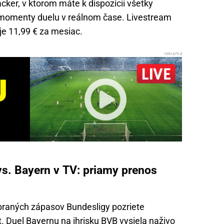
acker, v ktorom máte k dispozícii všetky
é momenty duelu v reálnom čase. Livestream
 je 11,99 € za mesiac.
s. Bayern v TV: priamy prenos
raných zápasov Bundesligy pozriete
. Duel Bayernu na ihrisku BVB vysiela naživo