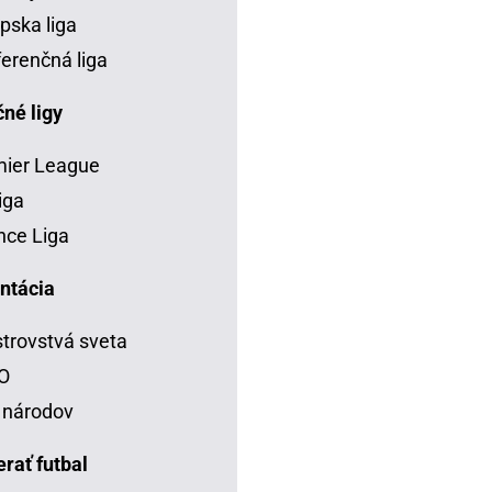
pska liga
erenčná liga
né ligy
mier League
iga
ce Liga
ntácia
trovstvá sveta
O
 národov
rať futbal