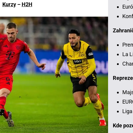
Kurzy
–
H2H
Euró
Konf
Zahranič
Pre
La L
Chan
Repreze
Majs
EUR
Liga
Kde poze