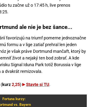
io tu začne už o 17:45 h, live prenos
8:25.
rtmund ale nie je bez šance...
rií favorizujú na triumf pomerne jednoznačne
ú formu a v lige zatiaľ prehral len jeden
nóz je však práve Dortmund mančaft, ktorý by
emniť život a nejaký ten bod zobrať. A kde
isku Signal Iduna Park totiž Borussia v lige
a a dvakrát remizovala.
á
(
kurz
2,25
)
Stavte si TU
.
Fortuna kurzy:
ortmund vs. Bayern