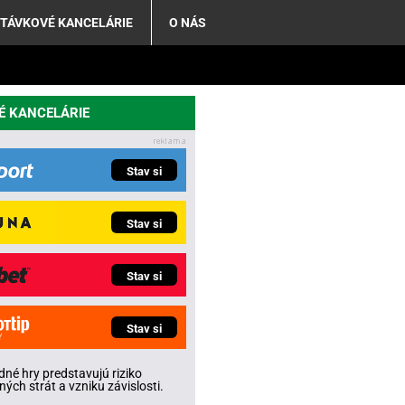
TÁVKOVÉ KANCELÁRIE
O NÁS
É KANCELÁRIE
Stav si
Stav si
Stav si
Stav si
né hry predstavujú riziko
ných strát a vzniku závislosti.