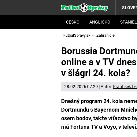
SLOVE
ČESKO
ANGLICKO
ŠPANIE
FutbalSpravy.sk
>
Zahraničie
Borussia Dortmun
online a v TV dnes
v šlágri 24. kola?
28.02.2026 07:29 | Autor:
František L
Dnešný program 24. kola nemec
Dortmundu s Bayernom Mníchov
osem bodov, takže víťazstvo by
má Fortuna TV a Voyo, v televí