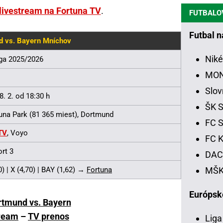
 livestream na Fortuna TV
.
FUTBALO
Futbal 
d vs. Bayern Mníchov
Niké
ga 2025/2026
MON
Slov
. 2. od 18:30 h
ŠK S
duna Park (81 365 miest), Dortmund
FC S
TV
, Voyo
FC K
rt 3
DAC 
MŠK 
) | X (4,70) | BAY (1,62) →
Fortuna
Európsk
rtmund vs. Bayern
ream
–
TV prenos
Liga