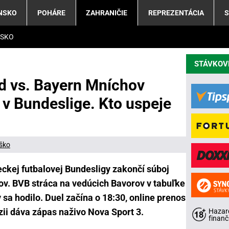
NSKO
POHÁRE
ZAHRANIČIE
REPREZENTÁCIA
S
LSKO
STÁVKOV
d vs. Bayern Mníchov
 v Bundeslige. Kto uspeje
eško
kej futbalovej Bundesligy zakončí súboj
. BVB stráca na vedúcich Bavorov v tabuľke
 sa hodilo. Duel začína o 18:30, online prenos
zii dáva zápas naživo Nova Sport 3.
Hazard
finanč