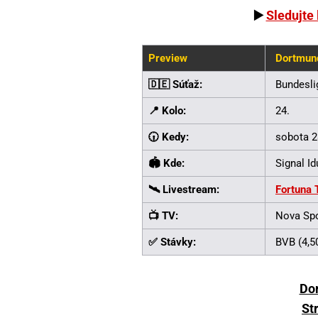
▶️
Sledujte
Preview
Dortmun
🇩🇪 Súťaž:
Bundesli
📍 Kolo:
24.
🕡 Kedy:
sobota 28
🏟️ Kde:
Signal I
🛰️ Livestream:
Fortuna 
📺 TV:
Nova Spo
✅ Stávky:
BVB (4,50
Do
St