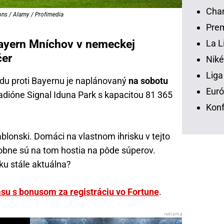
Chan
ons / Alamy / Profimedia
Prem
ayern Mníchov v nemeckej
La L
čer
Niké
Liga
u proti Bayernu je naplánovaný
na sobotu
Euró
adióne Signal Iduna Park s kapacitou 81 365
Konf
lonski. Domáci na vlastnom ihrisku v tejto
obne sú na tom hostia na pôde súperov.
ku stále aktuálna?
asu s bonusom za registráciu vo Fortune
.