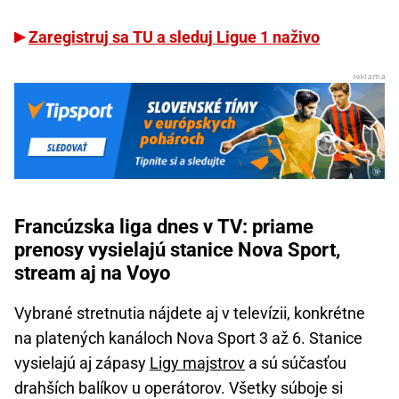
Zaregistruj sa TU a sleduj Ligue 1 naživo
Francúzska liga dnes v TV: priame
prenosy vysielajú stanice Nova Sport,
stream aj na Voyo
Vybrané stretnutia nájdete aj v televízii, konkrétne
na platených kanáloch Nova Sport 3 až 6. Stanice
vysielajú aj zápasy
Ligy majstrov
a sú súčasťou
drahších balíkov u operátorov. Všetky súboje si