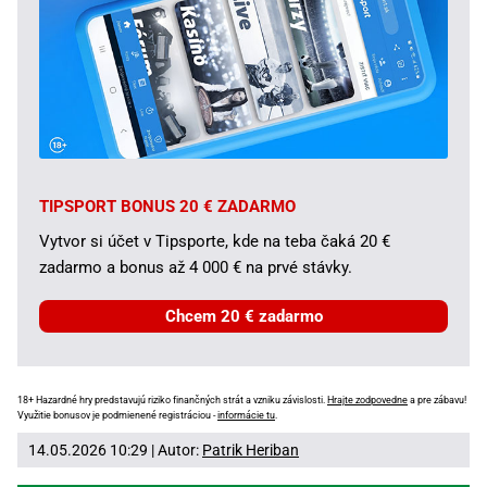
TIPSPORT BONUS 20 € ZADARMO
Vytvor si účet v Tipsporte, kde na teba čaká 20 €
zadarmo a bonus až 4 000 € na prvé stávky.
Chcem 20 € zadarmo
18+ Hazardné hry predstavujú riziko finančných strát a vzniku závislosti.
Hrajte zodpovedne
a pre zábavu!
Využitie bonusov je podmienené registráciou -
informácie tu
.
14.05.2026 10:29 | Autor:
Patrik Heriban