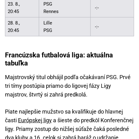
23. 8.,
PSG
-:-
20:45
Rennes
28. 8.,
Lille
-:-
20:45
PSG
Francúzska futbalová liga: aktuálna
tabuľka
Majstrovský titul obhájil podľa očakávaní PSG. Prvé
tri tímy postúpia priamo do ligovej fázy Ligy
majstrov, štvrtý si zahrá predkolá.
Piate najlepšie mužstvo sa kvalifikuje do hlavnej
časti
Európskej ligy
a šieste do predkôl Konferenčnej
ligy. Priamy zostup do nižšej súťaže čaká posledné
dva kluby a 16. celok si zahrá baráž o udržanie.