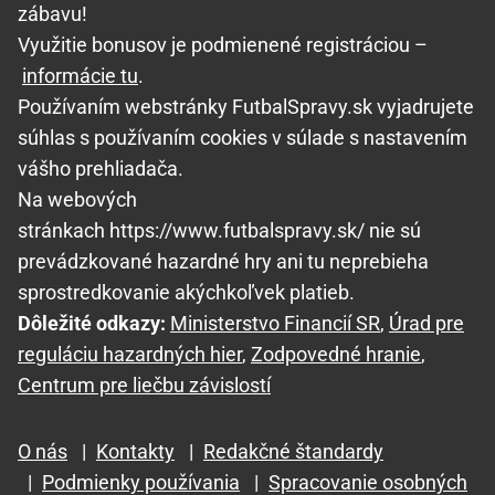
zábavu!
Využitie bonusov je podmienené registráciou –
informácie tu
.
Používaním webstránky FutbalSpravy.sk vyjadrujete
súhlas s používaním cookies v súlade s nastavením
vášho prehliadača.
Na webových
stránkach https://www.futbalspravy.sk/ nie sú
prevádzkované hazardné hry ani tu neprebieha
sprostredkovanie akýchkoľvek platieb.
Dôležité odkazy:
Ministerstvo Financií SR
,
Úrad pre
reguláciu hazardných hier
,
Zodpovedné hranie
,
Centrum pre liečbu závislostí
O nás
|
Kontakty
|
Redakčné štandardy
|
Podmienky používania
|
Spracovanie osobných