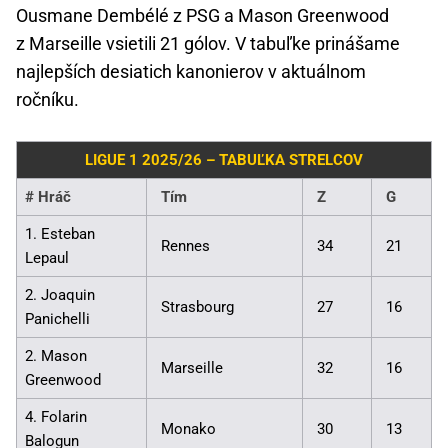
Ousmane Dembélé z PSG a Mason Greenwood
z Marseille vsietili 21 gólov. V tabuľke prinášame
najlepších desiatich kanonierov v aktuálnom
ročníku.
LIGUE 1 2025/26 – TABUĽKA STRELCOV
#
Hráč
Tím
Z
G
1. Esteban
Rennes
34
21
Lepaul
2. Joaquin
Strasbourg
27
16
Panichelli
2. Mason
Marseille
32
16
Greenwood
4. Folarin
Monako
30
13
Balogun