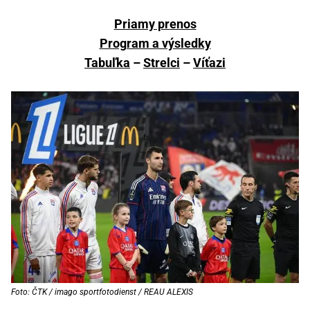
Priamy prenos
Program a výsledky
Tabuľka
–
Strelci
–
Víťazi
Foto: ČTK / imago sportfotodienst / REAU ALEXIS