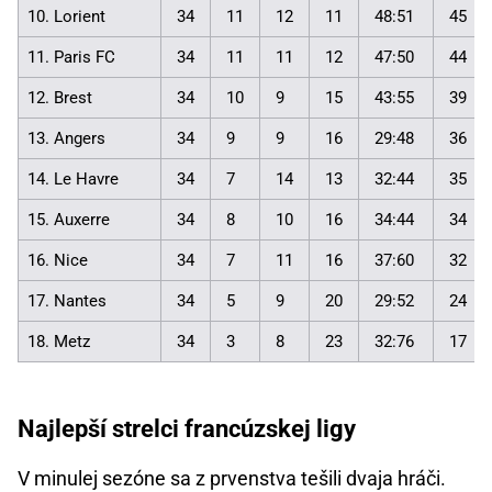
10. Lorient
34
11
12
11
48:51
45
11. Paris FC
34
11
11
12
47:50
44
12. Brest
34
10
9
15
43:55
39
13. Angers
34
9
9
16
29:48
36
14. Le Havre
34
7
14
13
32:44
35
15. Auxerre
34
8
10
16
34:44
34
16. Nice
34
7
11
16
37:60
32
17. Nantes
34
5
9
20
29:52
24
18. Metz
34
3
8
23
32:76
17
Najlepší strelci francúzskej ligy
V minulej sezóne sa z prvenstva tešili dvaja hráči.