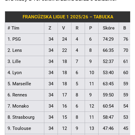
FRANCÚZSKA LIGUE 1 2025/26 – TABUĽKA
#
Tím
Z
V
R
P
Skóre
B
1. PSG
34
24
4
6
74:29
76
2. Lens
34
22
4
8
66:35
70
3. Lille
34
18
7
9
52:37
61
4. Lyon
34
18
6
10
53:40
60
5. Marseille
34
18
5
11
63:45
59
6. Rennes
34
17
8
9
59:50
59
7. Monako
34
16
6
12
60:54
54
8. Strasbourg
34
15
8
11
58:47
53
9. Toulouse
34
12
9
13
47:46
45