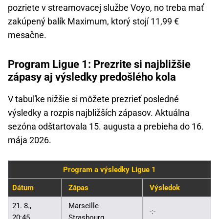
pozriete v streamovacej službe Voyo, no treba mať
zakúpený balík Maximum, ktorý stojí 11,99 €
mesačne.
Program Ligue 1: Prezrite si najbližšie
zápasy aj výsledky predošlého kola
V tabuľke nižšie si môžete prezrieť posledné
výsledky a rozpis najbližších zápasov. Aktuálna
sezóna odštartovala 15. augusta a prebieha do 16.
mája 2026.
Program a výsledky Ligue 1
Dátum
Zápas
Výsledok
21. 8.,
Marseille
-:-
20:45
Strasbourg