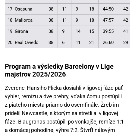
17. Osasuna
38
11
9
18
44:50
42
18. Mallorca
38
11
9
18
47:57
42
19. Girona
38
9
14
15
39:55
41
20. Real Oviedo
38
6
11
21
26:60
29
Program a výsledky Barcelony v Lige
majstrov 2025/2026
Zverenci Hansiho Flicka dosiahli v ligovej fáze päť
výhier, remízu a dve prehry, vďaka čomu postúpili
z piateho miesta priamo do osemfinále. Žreb im
pridelil Newcastle, s ktorým sa stretli aj v ligovej
fáze. Blaugranas postúpili po vonkajšej remíze 1:1
a domácej pohodlnej výhre 7:2. Štvrťfinálovým