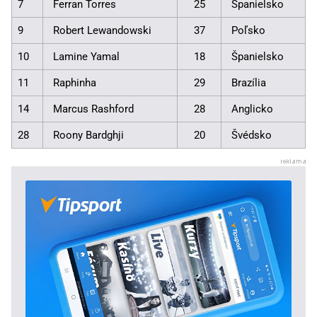
7
Ferran Torres
25
Španielsko
9
Robert Lewandowski
37
Poľsko
10
Lamine Yamal
18
Španielsko
11
Raphinha
29
Brazília
14
Marcus Rashford
28
Anglicko
28
Roony Bardghji
20
Švédsko