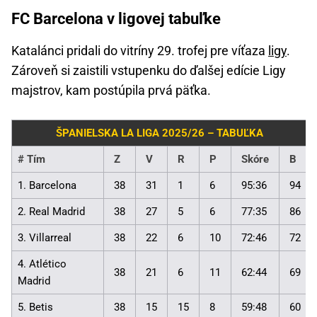
FC Barcelona v ligovej tabuľke
Katalánci pridali do vitríny 29. trofej pre víťaza
ligy
.
Zároveň si zaistili vstupenku do ďalšej edície Ligy
majstrov, kam postúpila prvá päťka.
ŠPANIELSKA LA LIGA 2025/26 – TABUĽKA
#
Tím
Z
V
R
P
Skóre
B
1. Barcelona
38
31
1
6
95:36
94
2. Real Madrid
38
27
5
6
77:35
86
3. Villarreal
38
22
6
10
72:46
72
4. Atlético
38
21
6
11
62:44
69
Madrid
5. Betis
38
15
15
8
59:48
60