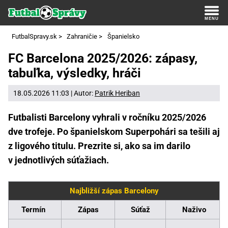
FutbalSpravy.sk
>
Zahraničie
>
Španielsko
FC Barcelona 2025/2026: zápasy,
tabuľka, výsledky, hráči
18.05.2026 11:03 | Autor:
Patrik Heriban
Futbalisti Barcelony vyhrali v ročníku 2025/2026
dve trofeje. Po španielskom Superpohári sa tešili aj
z ligového titulu. Prezrite si, ako sa im darilo
v jednotlivých súťažiach.
Najbližší zápas Barcelony
Termín
Zápas
Súťaž
Naživo