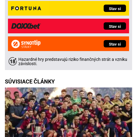
Stav si
Stav si
Stav si
Hazardné hry predstavujú riziko finančných strát a vzniku
závislosti.
SÚVISIACE ČLÁNKY