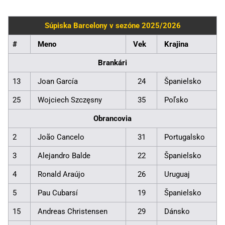
Súpiska Barcelony v sezóne 2025/2026
#
Meno
Vek
Krajina
Brankári
13
Joan García
24
Španielsko
25
Wojciech Szczęsny
35
Poľsko
Obrancovia
2
João Cancelo
31
Portugalsko
3
Alejandro Balde
22
Španielsko
4
Ronald Araújo
26
Uruguaj
5
Pau Cubarsí
19
Španielsko
15
Andreas Christensen
29
Dánsko