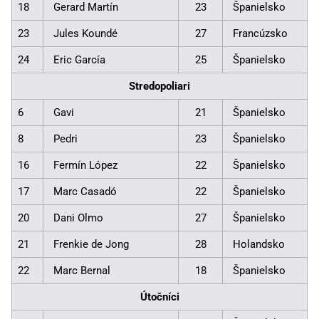
18
Gerard Martín
23
Španielsko
23
Jules Koundé
27
Francúzsko
24
Eric García
25
Španielsko
Stredopoliari
6
Gavi
21
Španielsko
8
Pedri
23
Španielsko
16
Fermín López
22
Španielsko
17
Marc Casadó
22
Španielsko
20
Dani Olmo
27
Španielsko
21
Frenkie de Jong
28
Holandsko
22
Marc Bernal
18
Španielsko
Útočníci