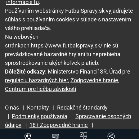
informácie tu
.
Používaním webstránky FutbalSpravy.sk vyjadrujete
súhlas s používaním cookies v súlade s nastavením
vášho prehliadača.
Na webových
stránkach https://www.futbalspravy.sk/ nie sú
prevádzkované hazardné hry ani tu neprebieha
sprostredkovanie akýchkoľvek platieb.
Dôležité odkazy:
Ministerstvo Financií SR
,
Úrad pre
reguláciu hazardných hier
,
Zodpovedné hranie
,
Centrum pre liečbu závislostí
O nás
|
Kontakty
|
Redakčné štandardy
|
Podmienky používania
|
Spracovanie osobných
údajov
|
18+ Zodpovedné hranie
|
GTO Solutions, s.r.o.