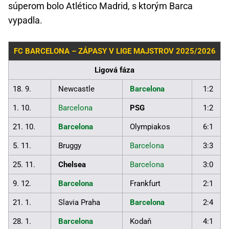
súperom bolo Atlético Madrid, s ktorým Barca
vypadla.
FC BARCELONA – ZÁPASY V LIGE MAJSTROV 2025/2026
Ligová fáza
18. 9.
Newcastle
Barcelona
1:2
1. 10.
Barcelona
PSG
1:2
21. 10.
Barcelona
Olympiakos
6:1
5. 11.
Bruggy
Barcelona
3:3
25. 11.
Chelsea
Barcelona
3:0
9. 12.
Barcelona
Frankfurt
2:1
21. 1.
Slavia Praha
Barcelona
2:4
28. 1.
Barcelona
Kodaň
4:1