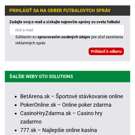
PRIHLÁSIŤ SA NA ODBER FUTBALOVÝCH SPRÁV
Zadajte svoj e-mail a získajte najnovšie správy zo sveta futbalu!
Súhlasím so
spracovaním osobných údajov
pre účel zasielania
reklamných správ
ĎALŠIE WEBY GTO SOLUTIONS
BetArena.sk – Športové stávkovanie online
PokerOnline.sk – Online poker zdarma
CasinoHryZdarma.sk – Casino hry
zadarmo
777.sk – Najlepšie online kasína