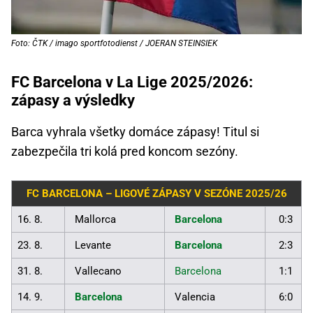
Foto: ČTK / imago sportfotodienst / JOERAN STEINSIEK
FC Barcelona v La Lige 2025/2026:
zápasy a výsledky
Barca vyhrala všetky domáce zápasy! Titul si
zabezpečila tri kolá pred koncom sezóny.
FC BARCELONA – LIGOVÉ ZÁPASY V SEZÓNE 2025/26
16. 8.
Mallorca
Barcelona
0:3
23. 8.
Levante
Barcelona
2:3
31. 8.
Vallecano
Barcelona
1:1
14. 9.
Barcelona
Valencia
6:0