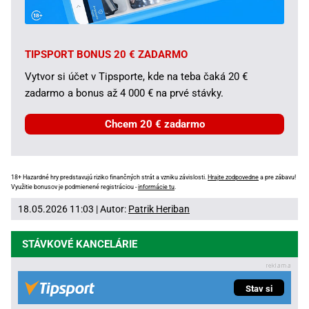
TIPSPORT BONUS 20 € ZADARMO
Vytvor si účet v Tipsporte, kde na teba čaká 20 €
zadarmo a bonus až 4 000 € na prvé stávky.
Chcem 20 € zadarmo
18+ Hazardné hry predstavujú riziko finančných strát a vzniku závislosti.
Hrajte zodpovedne
a pre zábavu!
Využitie bonusov je podmienené registráciou -
informácie tu
.
18.05.2026 11:03 | Autor:
Patrik Heriban
STÁVKOVÉ KANCELÁRIE
Stav si