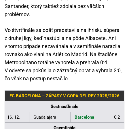
Santander, ktorý taktiež zdolala bez väčších
problémov.
Vo štvrťfinále sa opäť predstavila na ihrisku súpera
z druhej ligy, keď nastúpila na pôde Albacete. Ani
v tomto prípade nezaváhala a v semifinále narazila
rovnako ako vlani na Atlético Madrid. Na štadióne
Metropolitano totálne vyhorela a prehrala 0:4.
V odvete sa pokúsila o zázračný obrat a vyhrala 3:0,
čo však na postup nestačilo.
FC BARCELONA – ZÁPASY V COPA DEL REY 2025/2026
Šestnásťfinále
16. 12.
Guadalajara
Barcelona
0:2
Osemfinále