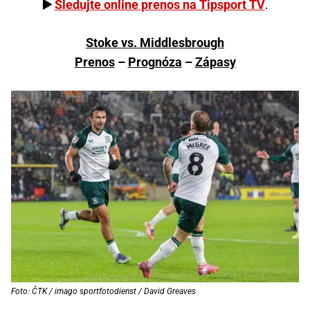
▶️
Sledujte online prenos na Tipsport TV
.
Stoke vs. Middlesbrough
Prenos
–
Prognóza
–
Zápasy
Foto: ČTK / imago sportfotodienst / David Greaves