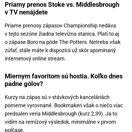
Priamy prenos Stoke vs. Middlesbrough
v TV nenájdete
Priame prenosy zápasov Championship nedáva
v tejto sezóne žiadna televízna stanica. Platí to aj
o zápase Boro na pôde The Potters. Netreba však
zúfať, stále máte k dispozícii už skôr spomínaný
internetový online stream.
Miernym favoritom sú hostia. Koľko dnes
padne gólov?
Kurzy na zápas sú v stávkových kanceláriách
pomerne vyrovnané. Bookmakeri však o niečo viac
predsalen veria Middlesbrough (kurz 2,39). Ja to
vidím na remízový výsledok, minimálne v prvom
polčase.