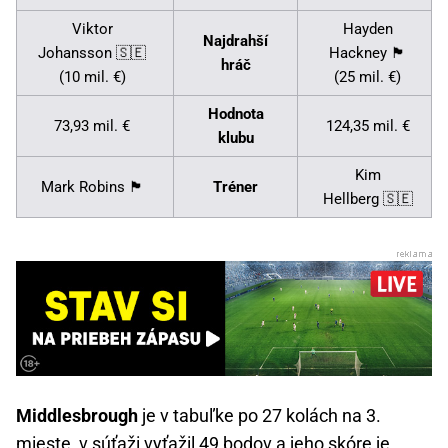
Viktor
Hayden
Najdrahší
Johansson 🇸🇪
Hackney 🏴󠁧󠁢󠁥󠁮󠁧󠁿
hráč
(10 mil. €)
(25 mil. €)
Hodnota
73,93 mil. €
124,35 mil. €
klubu
Kim
Mark Robins 🏴󠁧󠁢󠁥󠁮󠁧󠁿
Tréner
Hellberg 🇸🇪
Middlesbrough
je v tabuľke po 27 kolách na 3.
mieste, v súťaži vyťažil 49 bodov a jeho skóre je