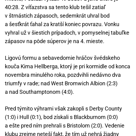
40:28. Z víťazstva sa tento klub tešil zatiaľ
v štrnástich zápasoch, sedemkrát uhral bod
a šesťkrát ťahal za kratší koniec povrazu. Vonku
vyhral už v šiestich prípadoch, v pomyselnej tabuľke
zápasov na pôde súperov je na 4. mieste.
Ligovú formu a sebavedomie hráčov švédskeho
kouča Kima Hellberga, ktorý je pri kormidle od konca
novembra minulého roka, pozdvihli nedávno dva
triumfy v rade; nad West Bromwich Albion (2:3)
a nad Southamptonom (4:0).
Pred týmito výhrami však zakopli s Derby County
(1:0) i Hull (0:1), bod získali s Blackburnom (0:0)
a ešte pred ním prehrali s Bristolom (2:0). Vedenie
klubu zrejme neteší fakt, že tím už nehrá žiadny