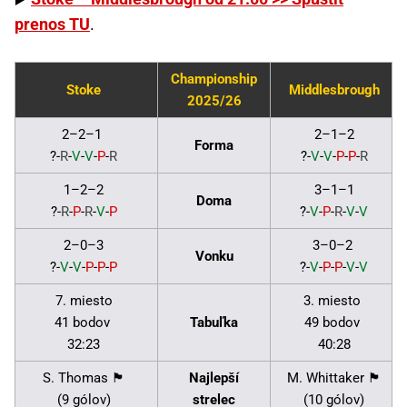
prenos TU
.
Championship
Stoke
Middlesbrough
2025/26
2–2–1
2–1–2
Forma
?-
R
-
V
-
V
-
P
-
R
?-
V
-
V
-
P
-
P
-
R
1–2–2
3–1–1
Doma
?-
R
-
P
-
R
-
V
-
P
?-
V
-
P
-
R
-
V
-
V
2–0–3
3–0–2
Vonku
?-
V
-
V
-
P
-
P
-
P
?-
V
-
P
-
P
-
V
-
V
7. miesto
3. miesto
41 bodov
Tabuľka
49 bodov
32:23
40:28
S. Thomas 🏴󠁧󠁢󠁷󠁬󠁳󠁿
Najlepší
M. Whittaker 🏴󠁧󠁢󠁥󠁮󠁧󠁿
(9 gólov)
strelec
(10 gólov)