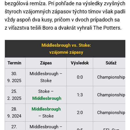
bezgólová remíza. Pri pohľade na výsledky zvyšných
štyroch vzájomných zápasov týchto tímov však padli
vždy aspoň dva kusy, pričom v dvoch prípadoch sa
z víťazstva tešili Boro a dvakrát vyhrali The Potters.
Middlesbrough vs. Stoke:
vzájomné zápasy
Termín
Zápas
Výsledok
Súťaž
30.
Middlesbrough –
0:0
Championship
9. 2025
Stoke
25.
Stoke –
1:3
Championship
2. 2025
Middlesbrough
28.
Middlesbrough
2:0
Championship
9. 2024
– Stoke
27.
Middlesbrough –