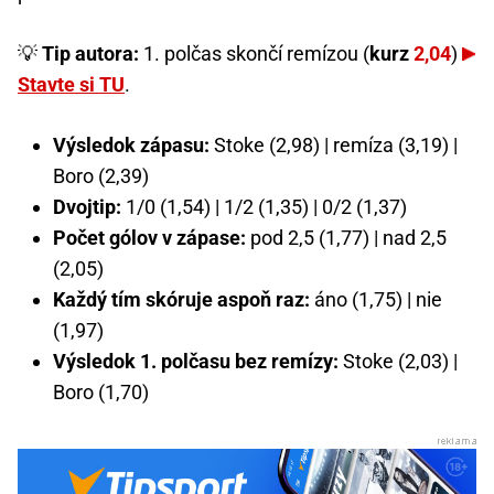
💡
Tip autora:
1. polčas skončí remízou (
kurz
2,04
)
Stavte si TU
.
Výsledok zápasu:
Stoke (2,98) | remíza (3,19) |
Boro (2,39)
Dvojtip:
1/0 (1,54) | 1/2 (1,35) | 0/2 (1,37)
Počet gólov v zápase:
pod 2,5 (1,77) | nad 2,5
(2,05)
Každý tím skóruje aspoň raz:
áno (1,75) | nie
(1,97)
Výsledok 1. polčasu bez remízy:
Stoke (2,03) |
Boro (1,70)