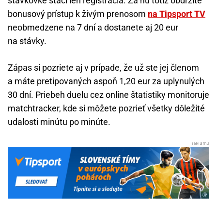
stávkovke stačí len registrácia. Za ňu totiž obdržíte
bonusový prístup k živým prenosom
na Tipsport TV
neobmedzene na 7 dní a dostanete aj 20 eur
na stávky.
Zápas si pozriete aj v prípade, že už ste jej členom
a máte pretipovaných aspoň 1,20 eur za uplynulých
30 dní. Priebeh duelu cez online štatistiky monitoruje
matchtracker, kde si môžete pozrieť všetky dôležité
udalosti minútu po minúte.