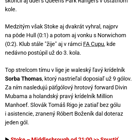
skončil aj duel s Queens Park Rangers v ostatnom
kole.
Medzitým však Stoke aj dvakrát vyhral, najprv
na pôde Hull (0:1) a potom aj vonku s Norwichom
(0:2). Klub stále "žije" aj v rámci
FA Cupu
, kde
nedávno postúpil už do 3. kola.
Top strelcom tímu v lige je waleský ľavý krídelník
Sorba Thomas
, ktorý nastrieľal doposiaľ už 9 gólov.
Za ním nasledujú päťgólový hrotový forward Divin
Mubama a holandský pravý krídelník Million
Manhoef. Slovák Tomáš Rigo je zatiaľ bez gólu
i asistencie, zranený Róbert Boženík dal doteraz
jeden gól.
▶️
Stoke – Middlesbrough od 21:00 >> Spustiť