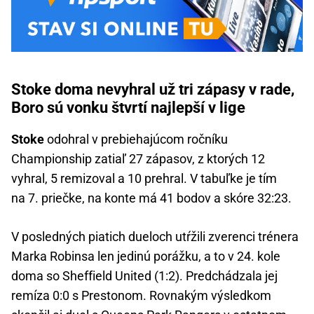
Stoke doma nevyhral už tri zápasy v rade,
Boro sú vonku štvrtí najlepší v lige
Stoke
odohral v prebiehajúcom ročníku
Championship zatiaľ 27 zápasov, z ktorých 12
vyhral, 5 remizoval a 10 prehral. V tabuľke je tím
na 7. priečke, na konte má 41 bodov a skóre 32:23.
V posledných piatich dueloch utŕžili zverenci trénera
Marka Robinsa len jedinú porážku, a to v 24. kole
doma so Sheffield United (1:2). Predchádzala jej
remíza 0:0 s Prestonom. Rovnakým výsledkom