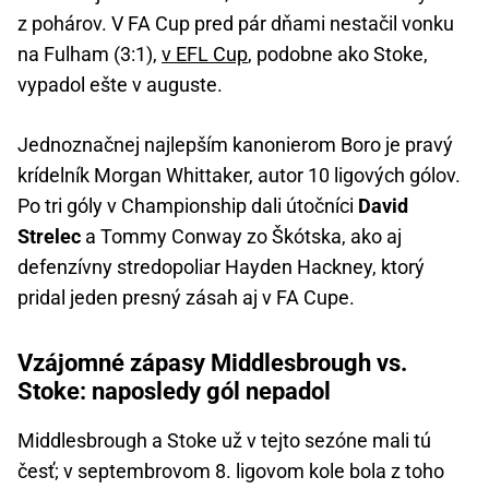
z pohárov. V FA Cup pred pár dňami nestačil vonku
na Fulham (3:1),
v EFL Cup
, podobne ako Stoke,
vypadol ešte v auguste.
Jednoznačnej najlepším kanonierom Boro je pravý
krídelník Morgan Whittaker, autor 10 ligových gólov.
Po tri góly v Championship dali útočníci
David
Strelec
a Tommy Conway zo Škótska, ako aj
defenzívny stredopoliar Hayden Hackney, ktorý
pridal jeden presný zásah aj v FA Cupe.
Vzájomné zápasy Middlesbrough vs.
Stoke: naposledy gól nepadol
Middlesbrough a Stoke už v tejto sezóne mali tú
česť; v septembrovom 8. ligovom kole bola z toho