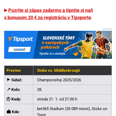
Pozrite si zápas zadarmo a tipnite si naň
s bonusom 20 € za registráciu v Tipsporte
.
Preview
Stoke vs. Middlesbrough
🏴󠁧󠁢󠁥󠁮󠁧󠁿 Súťaž:
Championship 2025/2026
📍 Kolo:
28.
🕘 Kedy:
streda 21. 1. od 21:00 h
bet365 Stadium (30 089 miest), Stoke on
🏟️ Kde:
Trent