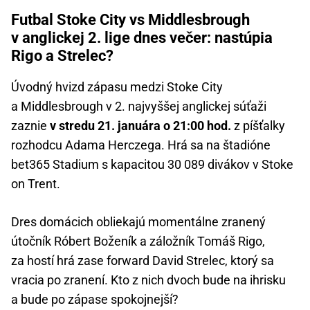
Futbal Stoke City vs Middlesbrough
v anglickej 2. lige dnes večer: nastúpia
Rigo a Strelec?
Úvodný hvizd zápasu medzi Stoke City
a Middlesbrough v 2. najvyššej anglickej súťaži
zaznie
v stredu 21. januára o 21:00 hod.
z píšťalky
rozhodcu Adama Herczega. Hrá sa na štadióne
bet365 Stadium s kapacitou 30 089 divákov v Stoke
on Trent.
Dres domácich obliekajú momentálne zranený
útočník Róbert Boženík a záložník Tomáš Rigo,
za hostí hrá zase forward David Strelec, ktorý sa
vracia po zranení. Kto z nich dvoch bude na ihrisku
a bude po zápase spokojnejší?