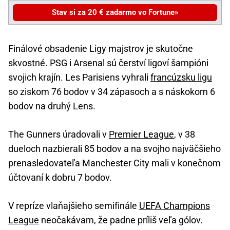
Stav si za 20 € zadarmo vo Fortune
Finálové obsadenie Ligy majstrov je skutočne
skvostné. PSG i Arsenal sú čerství ligoví šampióni
svojich krajín. Les Parisiens vyhrali
francúzsku ligu
so ziskom 76 bodov v 34 zápasoch a s náskokom 6
bodov na druhý Lens.
The Gunners úradovali v
Premier League
, v 38
dueloch nazbierali 85 bodov a na svojho najväčšieho
prenasledovateľa Manchester City mali v konečnom
účtovaní k dobru 7 bodov.
V repríze vlaňajšieho semifinále
UEFA Champions
League
neočakávam, že padne príliš veľa gólov.