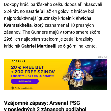
Dokopy hráči parížskeho celku doposiaľ inkasovali
22-krát, no nastrieľali až 44 gólov; z hráčov bol
najproduktívnejší gruzínsky krídelník
Khvicha
Kvaratskhelia
, ktorý zaznamenal 10 presných
zásahov. The Gunners majú v tomto smere skóre
29:6, ich najlepším strelcom je zatiaľ brazílsky
krídelník
Gabriel Martinelli
so 6 gólmi na konte.
Vzájomné zápasy: Arsenal PSG
v posledných 2 zápasoch podľahol