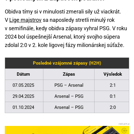
Obidva tímy si v minulosti zmerali sily už viackrát.
V
Lige majstrov
sa naposledy stretli minulý rok
v semifinále, kedy obidva zápasy vyhral PSG. V roku
2024 bol úspešnejší Arsenal, ktorý svojho súpera
zdolal 2:0 v 2. kole ligovej fázy milionárskej súťaže.
Posledné vzájomné zápasy (H2H)
Dátum
Zápas
Výsledok
07.05.2025
PSG – Arsenal
2:1
29.04.2025
Arsenal – PSG
0:1
01.10.2024
Arsenal – PSG
2:0