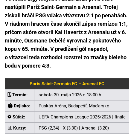
nastúpili Paríž Saint-Germain a Arsenal. Trofej
získali hráči PSG vďaka víťazstvu 2:1 po penaltách.
V riadnom hracom čase skončil zápas remízou 1:1,
pričom skóre otvoril Kai Havertz z Arsenalu už v 6.
minúte, Ousmane Debélé vyrovnal z pokutového
kopu v 65. minúte. V predĺžení gól nepadol,
o víťazovi teda rozhodol rozstrel zo značky bieleho
bodu v pomere 4:3.
Paris Saint-Germain FC – Arsenal FC
🗓️ Termín:
sobota 30. mája 2026 o 18:00 h
🏟️ Dejisko:
Puskás Aréna, Budapešť, Maďarsko
⚽ Súťaž:
UEFA Champions League 2025/2026 | finále
📊 Kurzy:
PSG (2,34) | X (3,30) | Arsenal (3,20)