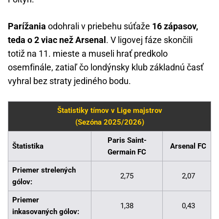
Parížania
odohrali v priebehu súťaže
16 zápasov,
teda o 2 viac než Arsenal
. V ligovej fáze skončili
totiž na 11. mieste a museli hrať predkolo
osemfinále, zatiaľ čo londýnsky klub základnú časť
vyhral bez straty jediného bodu.
Štatistiky tímov v Lige majstrov
(Sezóna 2025/2026)
Paris Saint-
Štatistika
Arsenal FC
Germain FC
Priemer strelených
2,75
2,07
gólov:
Priemer
1,38
0,43
inkasovaných gólov: