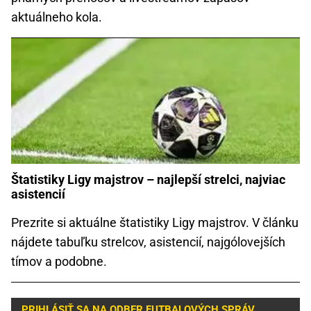
aktuálneho kola.
Štatistiky Ligy majstrov – najlepší strelci, najviac
asistencií
Prezrite si aktuálne štatistiky Ligy majstrov. V článku
nájdete tabuľku strelcov, asistencií, najgólovejších
tímov a podobne.
PRIHLÁSIŤ SA NA ODBER FUTBALOVÝCH SPRÁV