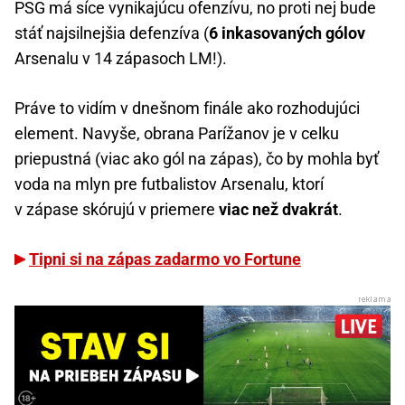
PSG má síce vynikajúcu ofenzívu, no proti nej bude
stáť najsilnejšia defenzíva (
6 inkasovaných gólov
Arsenalu v 14 zápasoch LM!).
Práve to vidím v dnešnom finále ako rozhodujúci
element. Navyše, obrana Parížanov je v celku
priepustná (viac ako gól na zápas), čo by mohla byť
voda na mlyn pre futbalistov Arsenalu, ktorí
v zápase skórujú v priemere
viac než dvakrát
.
Tipni si na zápas zadarmo vo Fortune