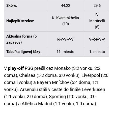
Skóre:
44:22
29:6
G.
K. Kvaratskhelia
Najlepší strelec:
Martinelli
(10)
(6)
Aktuálna forma (5
R-V-V-V-V
V-R-R-V-V
zápasov)
Tabuľka ligovej fázy:
11. miesto
1. miesto
V
play-off
PSG prešli cez Monako (3:2 vonku, 2:2
doma), Chelsea (5:2 doma, 3:0 vonku), Liverpool (2:0
doma i vonku) a Bayern Mníchov (5:4 doma, 1:1
vonku). Arsenalu stáli v ceste do finále Leverkusen
(1:1 vonku, 2:0 doma), Sporting (1:0 vonku, 0:0
doma) a Atlético Madrid (1:1 vonku, 1:0 doma).