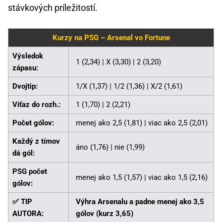
stávkových príležitostí.
Kurzy na PSG – Arsenal vo Fortune
Výsledok
1 (2,34) | X (3,30) | 2 (3,20)
zápasu:
Dvojtip:
1/X (1,37) | 1/2 (1,36) | X/2 (1,61)
Víťaz do rozh.:
1 (1,70) | 2 (2,21)
Počet gólov:
menej ako 2,5 (1,81) | viac ako 2,5 (2,01)
Každý z tímov
áno (1,76) | nie (1,99)
dá gól:
PSG počet
menej ako 1,5 (1,57) | viac ako 1,5 (2,16)
gólov:
✅ TIP
Výhra Arsenalu a padne menej ako 3,5
AUTORA:
gólov (kurz 3,65)