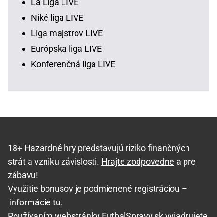
La Liga LIVE
Niké liga LIVE
Liga majstrov LIVE
Európska liga LIVE
Konferenčná liga LIVE
18+ Hazardné hry predstavujú riziko finančných
strát a vzniku závislosti.
Hrajte zodpovedne
a pre
zábavu!
Využitie bonusov je podmienené registráciou –
informácie tu
.
Používaním webstránky FutbalSpravy.sk vyjadrujete