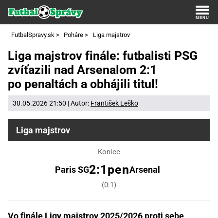
FutbalSpravy.sk
>
Poháre
>
Liga majstrov
Liga majstrov finále: futbalisti PSG
zvíťazili nad Arsenalom 2:1
po penaltách a obhájili titul!
30.05.2026 21:50 | Autor:
František Leško
Liga majstrov
Koniec
2:1pen
Paris SG
Arsenal
(0:1)
Vo finále Ligy majstrov 2025/2026 proti sebe