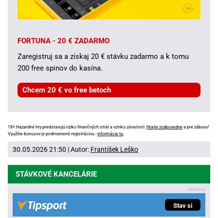
FORTUNA - 20 € ZADARMO
Zaregistruj sa a získaj 20 € stávku zadarmo a k tomu
200 free spinov do kasína.
Chcem 20 € vo free betoch
18+ Hazardné hry predstavujú riziko finančných strát a vzniku závislosti.
Hrajte zodpovedne
a pre zábavu!
Využitie bonusov je podmienené registráciou -
informácie tu
.
30.05.2026 21:50 | Autor:
František Leško
STÁVKOVÉ KANCELÁRIE
Stav si