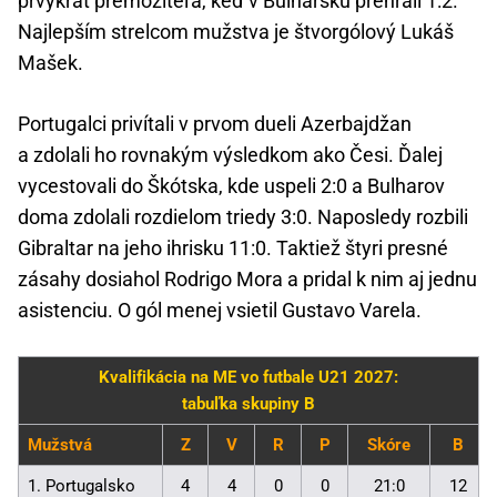
prvýkrát premožiteľa, keď v Bulharsku prehrali 1:2.
Najlepším strelcom mužstva je štvorgólový Lukáš
Mašek.
Portugalci privítali v prvom dueli Azerbajdžan
a zdolali ho rovnakým výsledkom ako Česi. Ďalej
vycestovali do Škótska, kde uspeli 2:0 a Bulharov
doma zdolali rozdielom triedy 3:0. Naposledy rozbili
Gibraltar na jeho ihrisku 11:0. Taktiež štyri presné
zásahy dosiahol Rodrigo Mora a pridal k nim aj jednu
asistenciu. O gól menej vsietil Gustavo Varela.
Kvalifikácia na ME vo futbale U21 2027:
tabuľka skupiny B
Mužstvá
Z
V
R
P
Skóre
B
1. Portugalsko
4
4
0
0
21:0
12