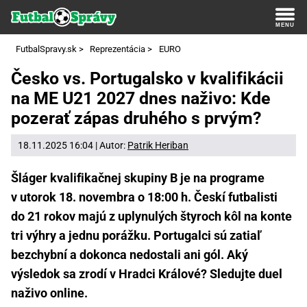
FutbalSpravy.sk
>
Reprezentácia
>
EURO
Česko vs. Portugalsko v kvalifikácii
na ME U21 2027 dnes naživo: Kde
pozerať zápas druhého s prvým?
18.11.2025 16:04 | Autor:
Patrik Heriban
Šláger kvalifikačnej skupiny B je na programe
v utorok 18. novembra o 18:00 h. Českí futbalisti
do 21 rokov majú z uplynulých štyroch kôl na konte
tri výhry a jednu porážku. Portugalci sú zatiaľ
bezchybní a dokonca nedostali ani gól. Aký
výsledok sa zrodí v Hradci Králové? Sledujte duel
naživo online.