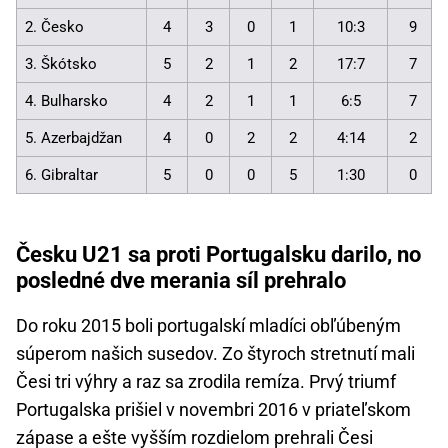
2. Česko
4
3
0
1
10:3
9
3. Škótsko
5
2
1
2
17:7
7
4. Bulharsko
4
2
1
1
6:5
7
5. Azerbajdžan
4
0
2
2
4:14
2
6. Gibraltar
5
0
0
5
1:30
0
Česku U21 sa proti Portugalsku darilo, no
posledné dve merania síl prehralo
Do roku 2015 boli portugalskí mladíci obľúbeným
súperom našich susedov. Zo štyroch stretnutí mali
Česi tri výhry a raz sa zrodila remíza. Prvý triumf
Portugalska prišiel v novembri 2016 v priateľskom
zápase a ešte vyšším rozdielom prehrali Česi