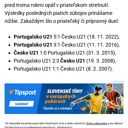
pred troma rokmi opäť v priateľskom stretnutí.
Výsledky posledných piatich súbojov prinášame
nižšie. Zakaždým šlo o priateľský či prípravný duel.
Portugalsko U21
5:1 Česko U21 (18. 11. 2022),
Portugalsko U21
3:1 Česko U21 (11. 11. 2016),
Česko U21
1:0 Portugalsko U21 (31. 3. 2015),
Portugalsko U21 2:3
Česko U21
(19. 3. 2008),
Portugalsko U21 1:1 Česko U21 (8. 2. 2007).
18+ Hazardné hry predstavujú riziko finančných strát a vzniku závislosti.
Hrajte zodpovedne
a pre zábavu!
Využitie bonusov je podmienené registráciou -
informácie tu
.