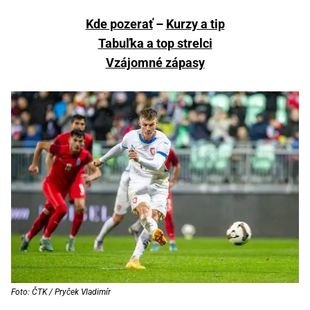
Kde pozerať
–
Kurzy a tip
Tabuľka a top strelci
Vzájomné zápasy
Foto: ČTK / Pryček Vladimír