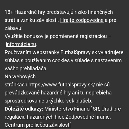
18+ Hazardné hry predstavujú riziko finančných
strát a vzniku závislosti.
Hrajte zodpovedne
a pre
zábavu!
Využitie bonusov je podmienené registráciou –
informácie tu
.
Používaním webstránky FutbalSpravy.sk vyjadrujete
súhlas s používaním cookies v súlade s nastavením
vášho prehliadača.
Na webových
stránkach https://www.futbalspravy.sk/ nie sú
prevádzkované hazardné hry ani tu neprebieha
sprostredkovanie akýchkoľvek platieb.
Dôležité odkazy:
Ministerstvo Financií SR
,
Úrad pre
reguláciu hazardných hier
,
Zodpovedné hranie
,
Centrum pre liečbu závislostí