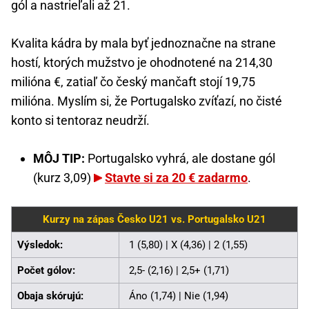
gól a nastrieľali až 21.
Kvalita kádra by mala byť jednoznačne na strane
hostí, ktorých mužstvo je ohodnotené na 214,30
milióna €, zatiaľ čo český mančaft stojí 19,75
milióna. Myslím si, že Portugalsko zvíťazí, no čisté
konto si tentoraz neudrží.
MÔJ TIP:
Portugalsko vyhrá, ale dostane gól
(kurz 3,09)
Stavte si za 20 € zadarmo
.
Kurzy na zápas Česko U21 vs. Portugalsko U21
Výsledok:
1 (5,80) | X (4,36) | 2 (1,55)
Počet gólov:
2,5- (2,16) | 2,5+ (1,71)
Obaja skórujú:
Áno (1,74) | Nie (1,94)