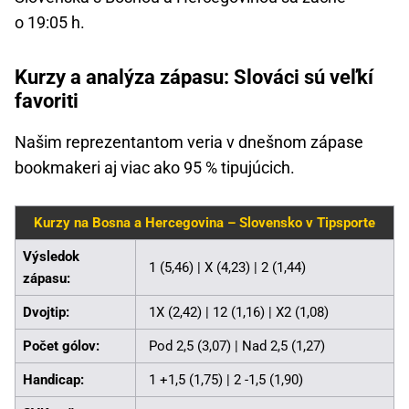
o 19:05 h.
Kurzy a analýza zápasu: Slováci sú veľkí
favoriti
Našim reprezentantom veria v dnešnom zápase
bookmakeri aj viac ako 95 % tipujúcich.
Kurzy na Bosna a Hercegovina – Slovensko v Tipsporte
Výsledok
1 (5,46) | X (4,23) | 2 (1,44)
zápasu:
Dvojtip:
1X (2,42) | 12 (1,16) | X2 (1,08)
Počet gólov:
Pod 2,5 (3,07) | Nad 2,5 (1,27)
Handicap:
1 +1,5 (1,75) | 2 -1,5 (1,90)