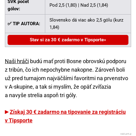
SVK počet
Pod 2,5 (1,80) | Nad 2,5 (1,84)
gólov:
Slovensko dá viac ako 2,5 gólu (kurz
✅ TIP AUTORA:
1,84)
Stav si za 30 € zadarmo v Tipsporte
Naši hráči
budú mať proti Bosne obrovskú podporu
z tribún, čo ich nepochybne nakopne. Zároveň boli
už pred turnajom najväčšími favoritmi na prvenstvo
v A-skupine, a tak si myslím, že opäť zvíťazia
a navyše strelia aspoň tri góly.
Získaj 30 € zadarmo na tipovanie za registráciu
v Tipsporte