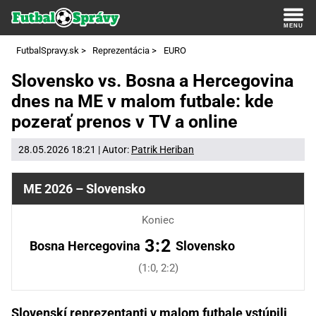
FutbalSpravy.sk
>
Reprezentácia
>
EURO
Slovensko vs. Bosna a Hercegovina
dnes na ME v malom futbale: kde
pozerať prenos v TV a online
28.05.2026 18:21 | Autor:
Patrik Heriban
ME 2026 – Slovensko
Koniec
3:2
Bosna Hercegovina
Slovensko
(1:0, 2:2)
Slovenskí reprezentanti v malom futbale vstúpili