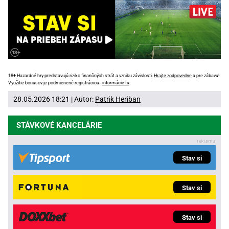
18+ Hazardné hry predstavujú riziko finančných strát a vzniku závislosti.
Hrajte zodpovedne
a pre zábavu!
Využitie bonusov je podmienené registráciou -
informácie tu
.
28.05.2026 18:21 | Autor:
Patrik Heriban
STÁVKOVÉ KANCELÁRIE
Stav si
Stav si
Stav si