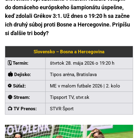
do domáceho európskeho šampionátu úspešne,
keď zdolali Grékov 3:1. Už dnes o 19:20 h sa začne
ich druhý súboj proti Bosne a Hercegovine. Pripíšu
si ďalšie tri body?
Slovensko – Bosna a Hercegovina
🗓️ Termín:
štvrtok 28. mája 2026 o 19:20 h
🏟️ Dejisko:
Tipos aréna, Bratislava
⚽ Súťaž:
ME v malom futbale 2026 | 2. kolo
🔴 Stream:
Tipsport TV, stvr.sk
📺 TV Prenos:
STVR Šport