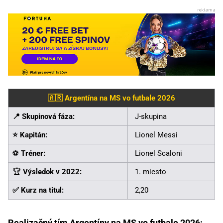
🇦🇷 Argentína na MS vo futbale 2026
📍 Skupinová fáza:
J-skupina
⭐ Kapitán:
Lionel Messi
⚽
Tréner:
Lionel Scaloni
🏆
Výsledok v 2022:
1. miesto
✅ Kurz na titul:
2,20
Realizačný tím Argentíny na MS vo futbale 2026: