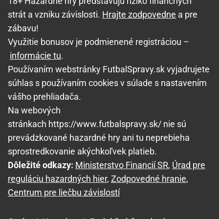
18+ Hazardné hry predstavujú riziko finančných
strát a vzniku závislosti.
Hrajte zodpovedne
a pre
zábavu!
Využitie bonusov je podmienené registráciou –
informácie tu
.
Používaním webstránky FutbalSpravy.sk vyjadrujete
súhlas s používaním cookies v súlade s nastavením
vášho prehliadača.
Na webových
stránkach https://www.futbalspravy.sk/ nie sú
prevádzkované hazardné hry ani tu neprebieha
sprostredkovanie akýchkoľvek platieb.
Dôležité odkazy:
Ministerstvo Financií SR
,
Úrad pre
reguláciu hazardných hier
,
Zodpovedné hranie
,
Centrum pre liečbu závislostí