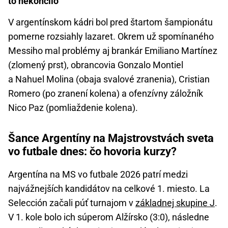
to nekončilo
V argentínskom kádri bol pred štartom šampionátu
pomerne rozsiahly lazaret. Okrem už spomínaného
Messiho mal problémy aj brankár Emiliano Martínez
(zlomený prst), obrancovia Gonzalo Montiel
a Nahuel Molina (obaja svalové zranenia), Cristian
Romero (po zranení kolena) a ofenzívny záložník
Nico Paz (pomliaždenie kolena).
Šance Argentíny na Majstrovstvách sveta
vo futbale dnes: čo hovoria kurzy?
Argentína na MS vo futbale 2026 patrí medzi
najvážnejších kandidátov na celkové 1. miesto. La
Selección začali púť turnajom v
základnej skupine J
.
V 1. kole bolo ich súperom Alžírsko (3:0), následne