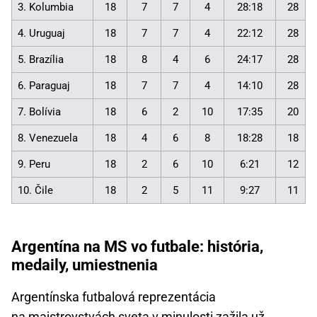
3. Kolumbia
18
7
7
4
28:18
28
4. Uruguaj
18
7
7
4
22:12
28
5. Brazília
18
8
4
6
24:17
28
6. Paraguaj
18
7
7
4
14:10
28
7. Bolívia
18
6
2
10
17:35
20
8. Venezuela
18
4
6
8
18:28
18
9. Peru
18
2
6
10
6:21
12
10. Čile
18
2
5
11
9:27
11
Argentína na MS vo futbale: história,
medaily, umiestnenia
Argentínska futbalová reprezentácia
na majstrovstvách sveta v minulosti zažila už