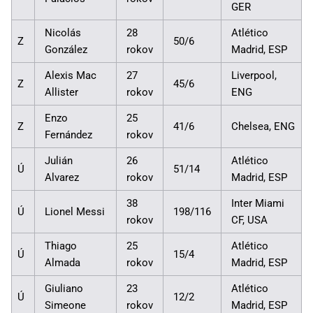
GER
Nicolás
28
Atlético
Z
50/6
González
rokov
Madrid, ESP
Alexis Mac
27
Liverpool,
Z
45/6
Allister
rokov
ENG
Enzo
25
Z
41/6
Chelsea, ENG
Fernández
rokov
Julián
26
Atlético
Ú
51/14
Alvarez
rokov
Madrid, ESP
38
Inter Miami
Ú
Lionel Messi
198/116
rokov
CF, USA
Thiago
25
Atlético
Ú
15/4
Almada
rokov
Madrid, ESP
Giuliano
23
Atlético
Ú
12/2
Simeone
rokov
Madrid, ESP