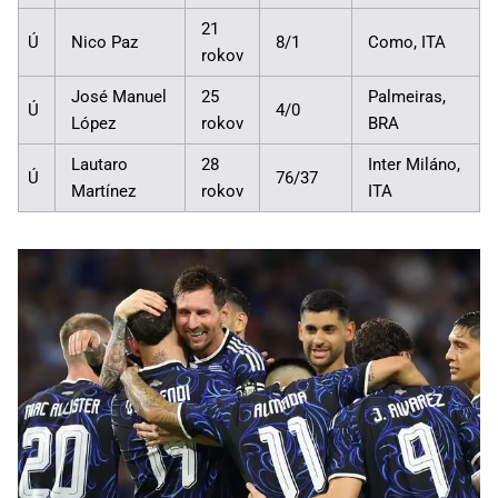
21
Ú
Nico Paz
8/1
Como, ITA
rokov
José Manuel
25
Palmeiras,
Ú
4/0
López
rokov
BRA
Lautaro
28
Inter Miláno,
Ú
76/37
Martínez
rokov
ITA