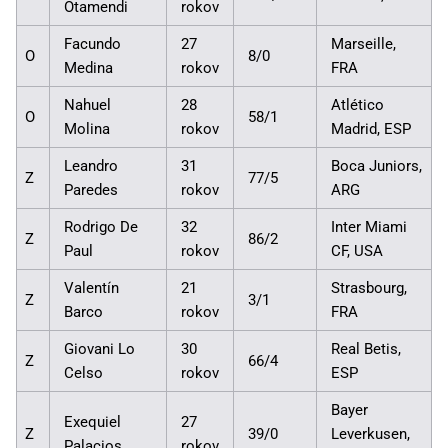
Otamendi
rokov
Facundo
27
Marseille,
O
8/0
Medina
rokov
FRA
Nahuel
28
Atlético
O
58/1
Molina
rokov
Madrid, ESP
Leandro
31
Boca Juniors,
Z
77/5
Paredes
rokov
ARG
Rodrigo De
32
Inter Miami
Z
86/2
Paul
rokov
CF, USA
Valentín
21
Strasbourg,
Z
3/1
Barco
rokov
FRA
Giovani Lo
30
Real Betis,
Z
66/4
Celso
rokov
ESP
Bayer
Exequiel
27
Z
39/0
Leverkusen,
Palacios
rokov