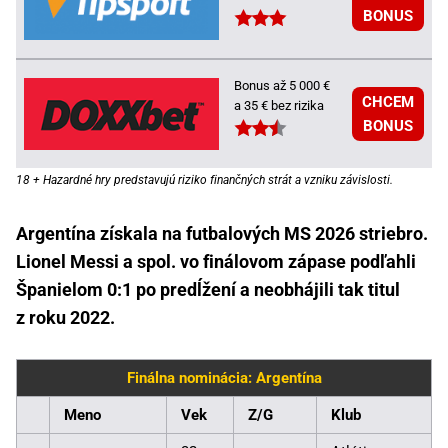
BONUS
Bonus až 5 000 €
CHCEM
a 35 € bez rizika
BONUS
18 + Hazardné hry predstavujú riziko finančných strát a vzniku závislosti.
Argentína získala na futbalových MS 2026 striebro.
Lionel Messi a spol. vo finálovom zápase podľahli
Španielom 0:1 po predĺžení a neobhájili tak titul
z roku 2022.
Finálna nominácia: Argentína
Meno
Vek
Z/G
Klub