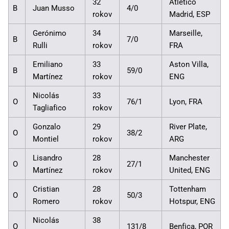
32
Atlético
B
Juan Musso
4/0
rokov
Madrid, ESP
Gerónimo
34
Marseille,
B
7/0
Rulli
rokov
FRA
Emiliano
33
Aston Villa,
B
59/0
Martínez
rokov
ENG
Nicolás
33
O
76/1
Lyon, FRA
Tagliafico
rokov
Gonzalo
29
River Plate,
O
38/2
Montiel
rokov
ARG
Lisandro
28
Manchester
O
27/1
Martínez
rokov
United, ENG
Cristian
28
Tottenham
O
50/3
Romero
rokov
Hotspur, ENG
Nicolás
38
O
131/8
Benfica, POR