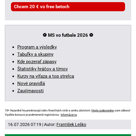
Chcem 20 € vo free betoch
⚽ MS vo futbale 2026
⚽
Program a výsledky
Tabuľky a skupiny
Kde pozerať zápasy
Štatistiky hráčov a tímov
Kurzy na víťaza a top strelca
Nové pravidlá
Zaujímavosti
18+ Hazardné hry predstavujú riziko finančných strát a vzniku závislosti.
Hrajte zodpovedne
a pre zábavu!
Využitie bonusov je podmienené registráciou -
informácie tu
.
16.07.2026 07:19 | Autor:
František Leško