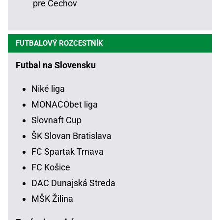
pre Čechov
FUTBALOVÝ ROZCESTNÍK
Futbal na Slovensku
Niké liga
MONACObet liga
Slovnaft Cup
ŠK Slovan Bratislava
FC Spartak Trnava
FC Košice
DAC Dunajská Streda
MŠK Žilina