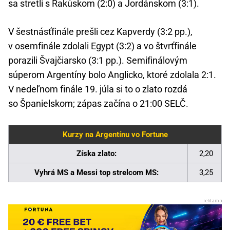
sa stretli s Rakúskom (2:0) a Jordánskom (3:1).
V šestnásťfinále prešli cez Kapverdy (3:2 pp.),
v osemfinále zdolali Egypt (3:2) a vo štvrťfinále
porazili Švajčiarsko (3:1 pp.). Semifinálovým
súperom Argentíny bolo Anglicko, ktoré zdolala 2:1.
V nedeľnom finále 19. júla si to o zlato rozdá
so Španielskom; zápas začína o 21:00 SELČ.
Kurzy na Argentínu vo Fortune
Získa zlato:
2,20
Vyhrá MS a Messi top strelcom MS:
3,25