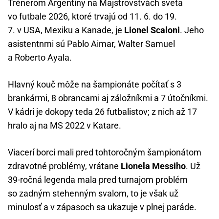
Trénerom Argentíny na Majstrovstvách sveta
vo futbale 2026, ktoré trvajú od 11. 6. do 19.
7. v USA, Mexiku a Kanade, je
Lionel Scaloni
. Jeho
asistentnmi sú Pablo Aimar, Walter Samuel
a Roberto Ayala.
Hlavný kouč môže na šampionáte počítať s 3
brankármi, 8 obrancami aj záložníkmi a 7 útočníkmi.
V kádri je dokopy teda 26 futbalistov; z nich až 17
hralo aj na MS 2022 v Katare.
Viacerí borci mali pred tohtoročným šampionátom
zdravotné problémy, vrátane
Lionela Messiho
. Už
39-ročná legenda mala pred turnajom problém
so zadným stehenným svalom, to je však už
minulosť a v zápasoch sa ukazuje v plnej paráde.