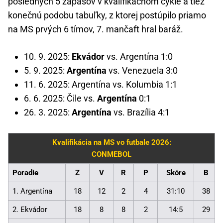
posledných 5 zápasov v kvalifikačnom cykle a tiež
konečnú podobu tabuľky, z ktorej postúpilo priamo
na MS prvých 6 tímov, 7. mančaft hral baráž.
10. 9. 2025:
Ekvádor
vs. Argentína 1:0
5. 9. 2025:
Argentína
vs. Venezuela 3:0
11. 6. 2025: Argentína vs. Kolumbia 1:1
6. 6. 2025: Čile vs.
Argentína
0:1
26. 3. 2025:
Argentína
vs. Brazília 4:1
Kvalifikácia na MS vo futbale 2026:
CONMEBOL
Poradie
Z
V
R
P
Skóre
B
1. Argentína
18
12
2
4
31:10
38
2. Ekvádor
18
8
8
2
14:5
29