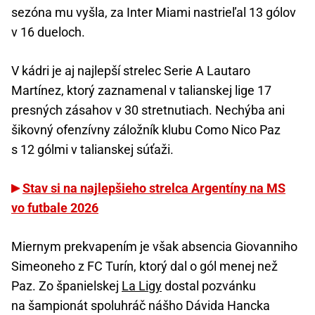
sezóna mu vyšla, za Inter Miami nastrieľal 13 gólov
v 16 dueloch.
V kádri je aj najlepší strelec Serie A Lautaro
Martínez, ktorý zaznamenal v talianskej lige 17
presných zásahov v 30 stretnutiach. Nechýba ani
šikovný ofenzívny záložník klubu Como Nico Paz
s 12 gólmi v talianskej súťaži.
Stav si na najlepšieho strelca Argentíny na MS
vo futbale 2026
Miernym prekvapením je však absencia Giovanniho
Simeoneho z FC Turín, ktorý dal o gól menej než
Paz. Zo španielskej
La Ligy
dostal pozvánku
na šampionát spoluhráč nášho Dávida Hancka