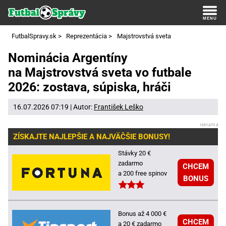
FutbalSpravy.sk
>
Reprezentácia
>
Majstrovstvá sveta
Nominácia Argentíny
na Majstrovstvá sveta vo futbale
2026: zostava, súpiska, hráči
16.07.2026 07:19 | Autor:
František Leško
ZÍSKAJTE NAJLEPŠIE A NAJVÄČŠIE BONUSY!
Stávky 20 €
zadarmo
CHCEM
a 200 free spinov
BONUS
Bonus až 4 000 €
CHCEM
a 20 € zadarmo