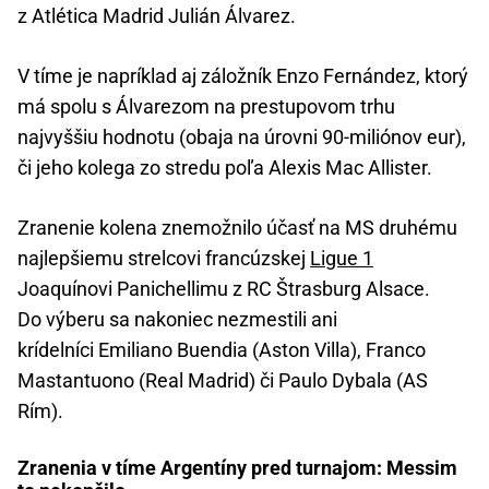
z Atlética Madrid Julián Álvarez.
V tíme je napríklad aj záložník Enzo Fernández, ktorý
má spolu s Álvarezom na prestupovom trhu
najvyššiu hodnotu (obaja na úrovni 90-miliónov eur),
či jeho kolega zo stredu poľa Alexis Mac Allister.
Zranenie kolena znemožnilo účasť na MS druhému
najlepšiemu strelcovi francúzskej
Ligue 1
Joaquínovi Panichellimu z RC Štrasburg Alsace.
Do výberu sa nakoniec nezmestili ani
krídelníci Emiliano Buendia (Aston Villa), Franco
Mastantuono (Real Madrid) či Paulo Dybala (AS
Rím).
Zranenia v tíme Argentíny pred turnajom: Messim