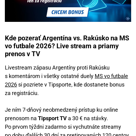
Kde pozerať Argentína vs. Rakúsko na MS
vo futbale 2026? Live stream a priamy
prenos v TV
Livestream zápasu Argentíny proti Rakúsku
s komentárom i všetky ostatné duely
MS vo futbale
2026
si pozriete v Tipsporte, kde dostanete bonus
za registráciu.
Je ním 7-dňový neobmedzený prístup ku online
prenosom na
Tipsport TV
a 30 € na stávky.
Po prvom týždni zadarmo si vychutnáte streamy
po dobu ďalších 30 dní za pretipovaných 120 centov.