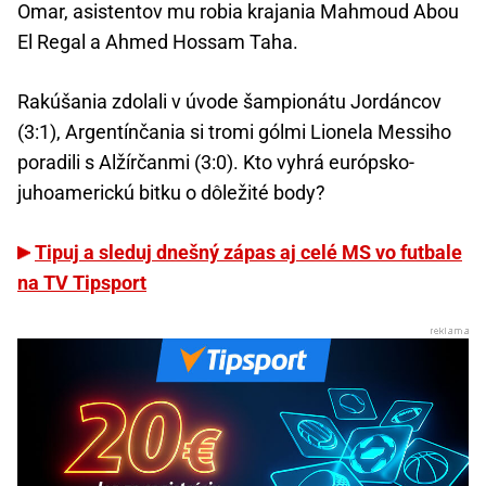
Omar, asistentov mu robia krajania Mahmoud Abou
El Regal a Ahmed Hossam Taha.
Rakúšania zdolali v úvode šampionátu Jordáncov
(3:1), Argentínčania si tromi gólmi Lionela Messiho
poradili s Alžírčanmi (3:0). Kto vyhrá európsko-
juhoamerickú bitku o dôležité body?
Tipuj a sleduj dnešný zápas aj celé MS vo futbale
na TV Tipsport