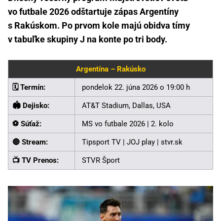
vo futbale 2026 odštartuje zápas Argentíny
s Rakúskom. Po prvom kole majú obidva tímy
v tabuľke skupiny J na konte po tri body.
Argentína – Rakúsko
🗓️ Termín:
pondelok 22. júna 2026 o 19:00 h
🏟️ Dejisko:
AT&T Stadium, Dallas, USA
⚽ Súťaž:
MS vo futbale 2026 | 2. kolo
🔴 Stream:
Tipsport TV | JOJ play | stvr.sk
📺 TV Prenos:
STVR Šport