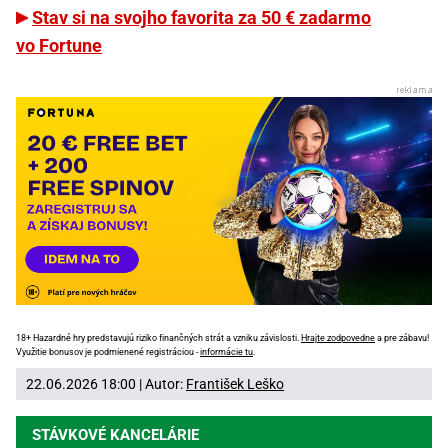
Stav si na svojho favorita za 50 € zadarmo
vo Fortune
18+ Hazardné hry predstavujú riziko finančných strát a vzniku závislosti.
Hrajte zodpovedne
a pre zábavu!
Využitie bonusov je podmienené registráciou -
informácie tu
.
22.06.2026 18:00 | Autor:
František Leško
STÁVKOVÉ KANCELÁRIE