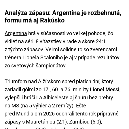
Analýza zápasu: Argentína je rozbehnutá,
formu má aj Rakúsko
Argentína
hrá v súčasnosti vo veľkej pohode, čo
vidieť na sérii 8 víťazstiev v rade a skóre 24:1
z týchto zápasov. Veľmi solídne to so zverencami
trénera Lionela Scaloniho je aj v prípade rezultátov
zo svetových šampionátov.
Triumfom nad Alžírskom spred piatich dní, ktorý
zariadil gólmi zo 17., 60. a 76. minúty
Lionel Messi
,
vylepšili hráči La Albiceleste aj šnúru bez prehry
na MS (na 5 výhier a 2 remízy). Ešte
pred Mundialom 2026 odohrali tento rok prípravné
zápasy s Mauretániou (2:1), Zambiou (5:0),