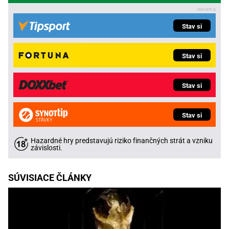
Stav si
Stav si
Stav si
Stav si
Hazardné hry predstavujú riziko finančných strát a vzniku
závislosti.
SÚVISIACE ČLÁNKY