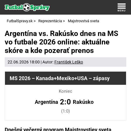
FutbalSpravy.sk
>
Reprezentácia
>
Majstrovstvá sveta
Argentína vs. Rakúsko dnes na MS
vo futbale 2026 online: aktuálne
skóre a kde pozerať prenos
22.06.2026 18:00 | Autor:
František Leško
MS 2026 – Kanada+Mexiko+USA – zápasy
Koniec
2:0
Argentína
Rakúsko
(1:0)
Dnešný večerný program Majstrovstiev sveta