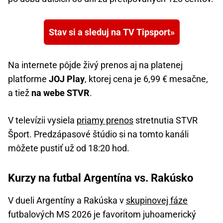
Stav si a sleduj na TV Tipsport
Na internete pôjde živý prenos aj na platenej
platforme
JOJ Play
, ktorej cena je 6,99 € mesačne,
a tiež
na webe STVR
.
V televízii vysiela
priamy prenos
stretnutia STVR
Šport. Predzápasové štúdio si na tomto kanáli
môžete pustiť už od 18:20 hod.
Kurzy na futbal Argentína vs. Rakúsko
V dueli Argentíny a Rakúska v
skupinovej fáze
futbalových MS 2026 je favoritom juhoamerický