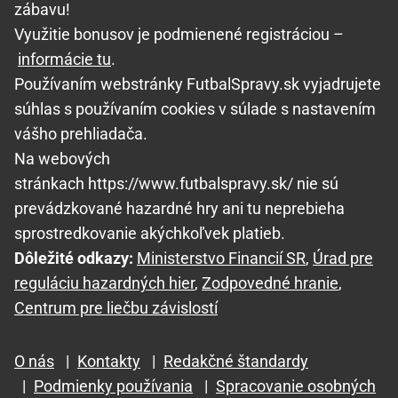
zábavu!
Využitie bonusov je podmienené registráciou –
informácie tu
.
Používaním webstránky FutbalSpravy.sk vyjadrujete
súhlas s používaním cookies v súlade s nastavením
vášho prehliadača.
Na webových
stránkach https://www.futbalspravy.sk/ nie sú
prevádzkované hazardné hry ani tu neprebieha
sprostredkovanie akýchkoľvek platieb.
Dôležité odkazy:
Ministerstvo Financií SR
,
Úrad pre
reguláciu hazardných hier
,
Zodpovedné hranie
,
Centrum pre liečbu závislostí
O nás
|
Kontakty
|
Redakčné štandardy
|
Podmienky používania
|
Spracovanie osobných