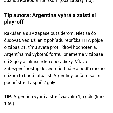
Južnou Kóreou a Tuniskom (oba zápasy 1:0).
Tip autora: Argentína vyhrá a zaistí si
play-off
Rakúšania sú v zápase outsiderom. Niet sa čo
čudovať, veď už len z pohľadu
rebríčka FIFA
pôjde
o zápas 21. tímu sveta proti lídrovi hodnotenia.
Argentína má výbornú formu, priemerne v zápase
dá 3 góly a inkasuje len sporadicky. Víťaz si
zabezpečí postup do šestnásťfinále a podľa môjho
názoru to budú futbalisti Argentíny, pričom sa im
podarí streliť aspoň 2 góly.
TIP:
Argentína vyhrá a strelí viac ako 1,5 gólu (kurz
1,69)