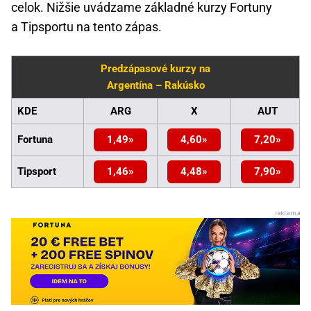
celok. Nižšie uvádzame základné kurzy Fortuny
a Tipsportu na tento zápas.
Predzápasové kurzy na
Argentína – Rakúsko
KDE
ARG
X
AUT
Fortuna
1,49
4,60
7,20
Tipsport
1,46
4,48
7,90