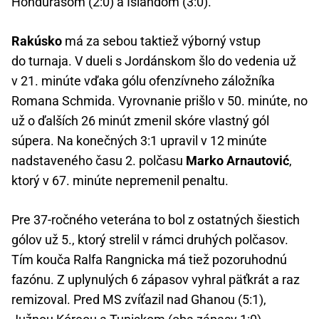
Hondurasom (2:0) a Islandom (3:0).
Rakúsko
má za sebou taktiež výborný vstup
do turnaja. V dueli s Jordánskom šlo do vedenia už
v 21. minúte vďaka gólu ofenzívneho záložníka
Romana Schmida. Vyrovnanie prišlo v 50. minúte, no
už o ďalších 26 minút zmenil skóre vlastný gól
súpera. Na konečných 3:1 upravil v 12 minúte
nadstaveného času 2. polčasu
Marko Arnautović
,
ktorý v 67. minúte nepremenil penaltu.
Pre 37-ročného veterána to bol z ostatných šiestich
gólov už 5., ktorý strelil v rámci druhých polčasov.
Tím kouča Ralfa Rangnicka má tiež pozoruhodnú
fazónu. Z uplynulých 6 zápasov vyhral päťkrát a raz
remizoval. Pred MS zvíťazil nad Ghanou (5:1),