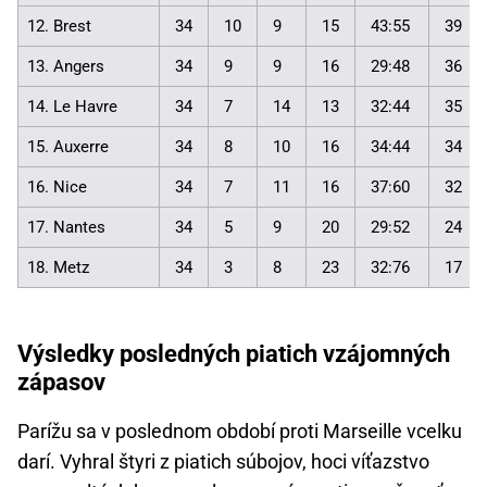
12. Brest
34
10
9
15
43:55
39
13. Angers
34
9
9
16
29:48
36
14. Le Havre
34
7
14
13
32:44
35
15. Auxerre
34
8
10
16
34:44
34
16. Nice
34
7
11
16
37:60
32
17. Nantes
34
5
9
20
29:52
24
18. Metz
34
3
8
23
32:76
17
Výsledky posledných piatich vzájomných
zápasov
Parížu sa v poslednom období proti Marseille vcelku
darí. Vyhral štyri z piatich súbojov, hoci víťazstvo