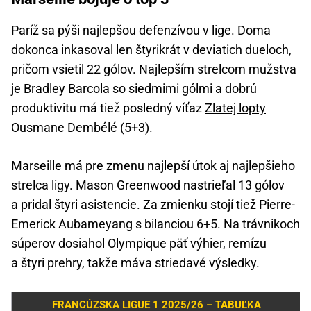
Paríž sa pýši najlepšou defenzívou v lige. Doma
dokonca inkasoval len štyrikrát v deviatich dueloch,
pričom vsietil 22 gólov. Najlepším strelcom mužstva
je Bradley Barcola so siedmimi gólmi a dobrú
produktivitu má tiež posledný víťaz
Zlatej lopty
Ousmane Dembélé (5+3).
Marseille má pre zmenu najlepší útok aj najlepšieho
strelca ligy. Mason Greenwood nastrieľal 13 gólov
a pridal štyri asistencie. Za zmienku stojí tiež Pierre-
Emerick Aubameyang s bilanciou 6+5. Na trávnikoch
súperov dosiahol Olympique päť výhier, remízu
a štyri prehry, takže máva striedavé výsledky.
FRANCÚZSKA LIGUE 1 2025/26 – TABUĽKA