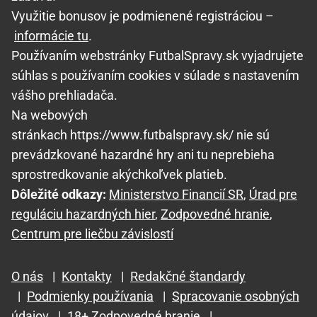
Využitie bonusov je podmienené registráciou –
informácie tu
.
Používaním webstránky FutbalSpravy.sk vyjadrujete
súhlas s používaním cookies v súlade s nastavením
vášho prehliadača.
Na webových
stránkach https://www.futbalspravy.sk/ nie sú
prevádzkované hazardné hry ani tu neprebieha
sprostredkovanie akýchkoľvek platieb.
Dôležité odkazy:
Ministerstvo Financií SR
,
Úrad pre
reguláciu hazardných hier
,
Zodpovedné hranie
,
Centrum pre liečbu závislostí
O nás
|
Kontakty
|
Redakčné štandardy
|
Podmienky používania
|
Spracovanie osobných
údajov
|
18+ Zodpovedné hranie
|