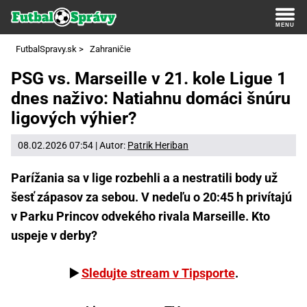
FutbalSpravy.sk
>
Zahraničie
PSG vs. Marseille v 21. kole Ligue 1
dnes naživo: Natiahnu domáci šnúru
ligových výhier?
08.02.2026 07:54 | Autor:
Patrik Heriban
Parížania sa v lige rozbehli a a nestratili body už
šesť zápasov za sebou. V nedeľu o 20:45 h privítajú
v Parku Princov odvekého rivala Marseille. Kto
uspeje v derby?
▶️
Sledujte stream v Tipsporte
.