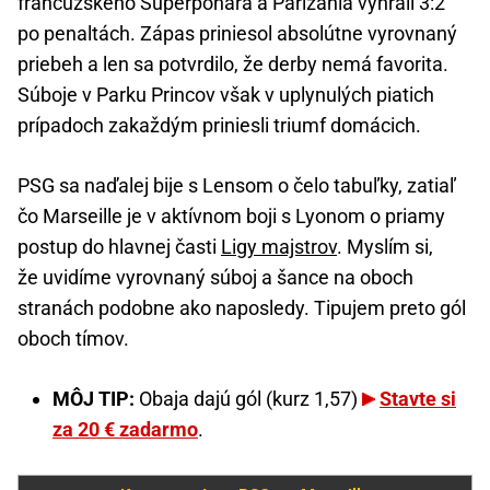
francúzskeho Superpohára a Parížania vyhrali 3:2
po penaltách. Zápas priniesol absolútne vyrovnaný
priebeh a len sa potvrdilo, že derby nemá favorita.
Súboje v Parku Princov však v uplynulých piatich
prípadoch zakaždým priniesli triumf domácich.
PSG sa naďalej bije s Lensom o čelo tabuľky, zatiaľ
čo Marseille je v aktívnom boji s Lyonom o priamy
postup do hlavnej časti
Ligy majstrov
. Myslím si,
že uvidíme vyrovnaný súboj a šance na oboch
stranách podobne ako naposledy. Tipujem preto gól
oboch tímov.
MÔJ TIP:
Obaja dajú gól (kurz 1,57)
Stavte si
za 20 € zadarmo
.