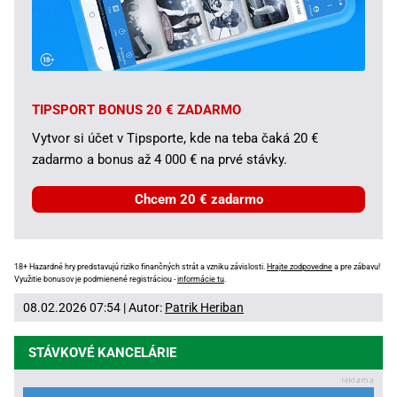
TIPSPORT BONUS 20 € ZADARMO
Vytvor si účet v Tipsporte, kde na teba čaká 20 €
zadarmo a bonus až 4 000 € na prvé stávky.
Chcem 20 € zadarmo
18+ Hazardné hry predstavujú riziko finančných strát a vzniku závislosti.
Hrajte zodpovedne
a pre zábavu!
Využitie bonusov je podmienené registráciou -
informácie tu
.
08.02.2026 07:54 | Autor:
Patrik Heriban
STÁVKOVÉ KANCELÁRIE