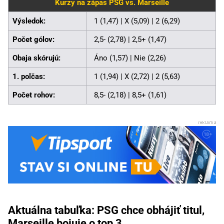
Kurzy na zápas PSG vs. Marseille
Výsledok:
1 (1,47) | X (5,09) | 2 (6,29)
Počet gólov:
2,5- (2,78) | 2,5+ (1,47)
Obaja skórujú:
Áno (1,57) | Nie (2,26)
1. polčas:
1 (1,94) | X (2,72) | 2 (5,63)
Počet rohov:
8,5- (2,18) | 8,5+ (1,61)
Aktuálna tabuľka: PSG chce obhájiť titul,
Marseille bojuje o top 3