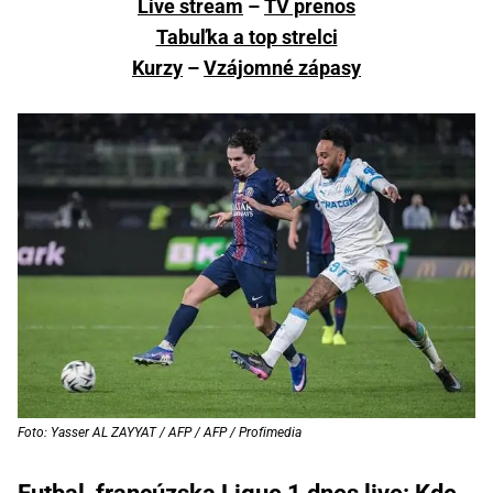
Live stream
–
TV prenos
Tabuľka a top strelci
Kurzy
–
Vzájomné zápasy
Foto: Yasser AL ZAYYAT / AFP / AFP / Profimedia