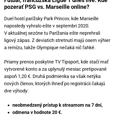
Futbal, francúzska Ligue 1 dnes live: Kde
pozerať PSG vs. Marseille online?
Duel hostí parížsky Park Princov, kde Marseille
naposledy vyhralo ešte v septembri 2020.
V aktuálnej sezóne tu Parížania ešte neprehrali
ligový zápas. Z deviatich stretnutí majú osem výhier
a remízu, takže Olympique nečaká nič ľahké.
Priamy prenos poskytne TV Tipsport, kde stačí mať
vytvorené konto a za uplynulý mesiac pretipované
aspoň 1,20 €. Druhá podmienka sa však netýka
nových členov, ktorých ihneď po registrácii čakajú
dve výhody:
neobmedzený prístup k streamom na 7 dní,
odmena v hodnote 20 €.