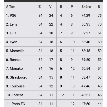
#
Tím
Z
V
R
P
Skóre
B
1. PSG
34
24
4
6
74:29
76
2. Lens
34
22
4
8
66:35
70
3. Lille
34
18
7
9
52:37
61
4. Lyon
34
18
6
10
53:40
60
5. Marseille
34
18
5
11
63:45
59
6. Rennes
34
17
8
9
59:50
59
7. Monako
34
16
6
12
60:54
54
8. Strasbourg
34
15
8
11
58:47
53
9. Toulouse
34
12
9
13
47:46
45
10. Lorient
34
11
12
11
48:51
45
11. Paris FC
34
11
11
12
47:50
44