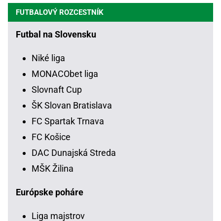
FUTBALOVÝ ROZCESTNÍK
Futbal na Slovensku
Niké liga
MONACObet liga
Slovnaft Cup
ŠK Slovan Bratislava
FC Spartak Trnava
FC Košice
DAC Dunajská Streda
MŠK Žilina
Európske poháre
Liga majstrov