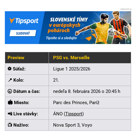
Preview
PSG vs. Marseille
⚽ Súťaž:
Ligue 1 2025/2026
📍 Kolo:
21.
🕣 Dátum a čas:
nedeľa 8. februára 2026 o 20:45 h
🏟️ Miesto:
Parc des Princes, Paríž
📲 Live stávky:
ÁNO (
Tipsport
)
📺 Naživo:
Nova Sport 3, Voyo